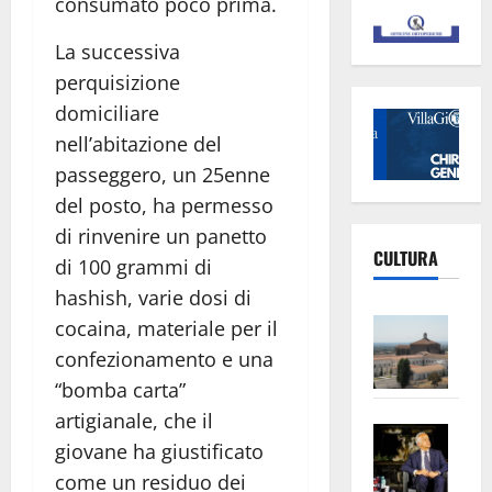
consumato poco prima.
La successiva
perquisizione
domiciliare
nell’abitazione del
passeggero, un 25enne
del posto, ha permesso
di rinvenire un panetto
CULTURA
di 100 grammi di
hashish, varie dosi di
Vite
cocaina, materiale per il
–
confezionamento e una
L’Un
“bomba carta”
ampl
artigianale, che il
Saba
la
giovane ha giustificato
–
No
come un residuo dei
Pian
Tax