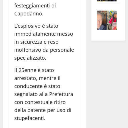
festeggiamenti di
apre
Area
Vite
la
sogl
Capodanno.
–
rass
Isee
L’esplosivo è stato
A
atte
a
immediatamente messo
Omb
anc
26mi
Fest
Cont
euro
in sicurezza e reso
Fron
Vald
per
inoffensivo da personale
e
e
l’an
specializzato.
Gabb
Zang
acca
vis
Il 25enne è stato
202
a
arrestato, mentre il
vis
conducente è stato
segnalato alla Prefettura
con contestuale ritiro
della patente per uso di
stupefacenti.