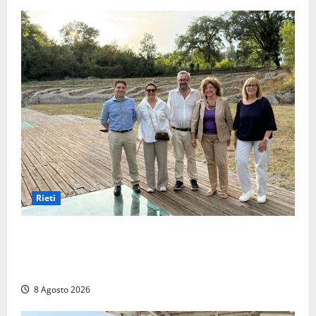
Rieti
Monteleone Sabino (Ri), l’assessore Rinaldi al
“Trebula Muteasca”: «Fare sistema per valorizzare il
sito archeologico»
8 Agosto 2026