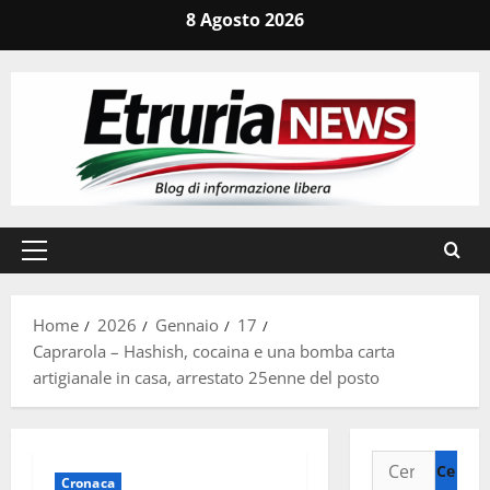
Vai
8 Agosto 2026
al
contenuto
Menu
principale
Home
2026
Gennaio
17
Caprarola – Hashish, cocaina e una bomba carta
artigianale in casa, arrestato 25enne del posto
Ricerca
Cronaca