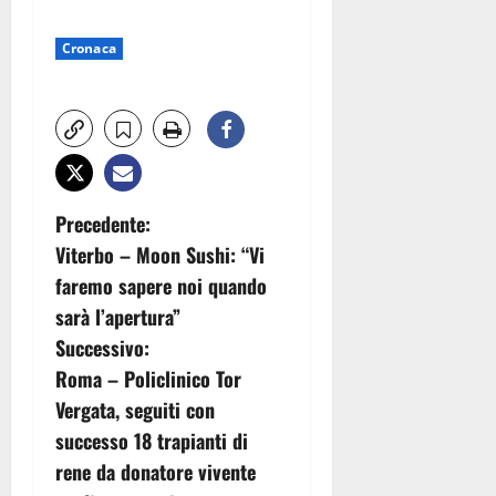
Cronaca
N
Precedente:
Viterbo – Moon Sushi: “Vi
a
faremo sapere noi quando
v
sarà l’apertura”
Successivo:
i
Roma – Policlinico Tor
g
Vergata, seguiti con
successo 18 trapianti di
a
rene da donatore vivente