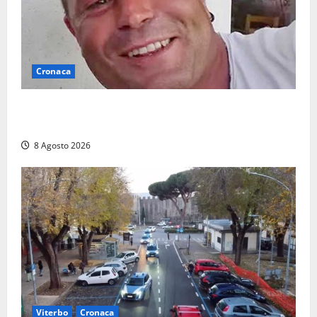
Cronaca
Ieri l’ultimo saluto ad Alessandro Motroni: la
comunità di Marta si è stretta attorno alla famiglia
8 Agosto 2026
Viterbo
Cronaca