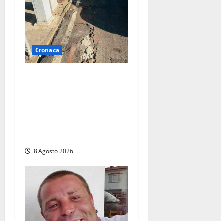
Cronaca
A Tarquinia Lido un
Ferragosto tra immondizia,
pista ciclabile “da
motocross” e proteste: “Il
sindaco pensa solo a fare
cassa” (FOTO)
8 Agosto 2026