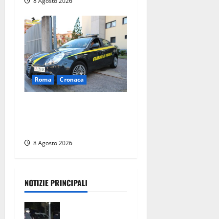
8 Agosto 2026
Roma
Cronaca
Sorpresi con cocaina e
hashish: due denunciati a
Tor Sapienza
8 Agosto 2026
NOTIZIE PRINCIPALI
Coppia
sorpresa con