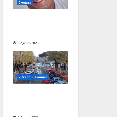
Cronaca
Ieri l’ultimo saluto ad
Alessandro Motroni: la
comunità di Marta si è
stretta attorno alla famiglia
8 Agosto 2026
Viterbo
Cronaca
Ancora problemi a Viale
Trento, uomo con precedenti
arrestato per violenza e
resistenza