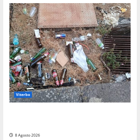
Viterbo
La denuncia di un commerciante: «Al Sacrario tra
degrado e paura, i miei figli rischiano di perdere
tutto»
8 Agosto 2026