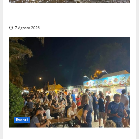
Montalto Marina, schiuma e acqua colorata in mare:
Arpa Lazio fa chiarezza
7 Agosto 2026
Eventi
A Civitavecchia quindici giorni di pesce “in strada”