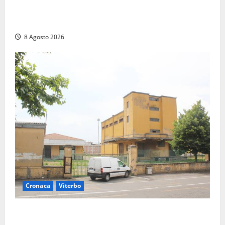
Civitavecchia – Accesso agli atti, il Pd fa chiarezza:
“Non è stato ridotto nessun diritto”
8 Agosto 2026
Cronaca
Viterbo
Viterbo, giovane donna trovata morta nell’ex
Consorzio agrario sulla Teverina