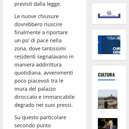
previsti dalla legge.
Le nuove chiusure
dovrebbero riuscire
finalmente a riportare
un po’ di pace nella
zona, dove tantissimi
residenti segnalavano in
maniera addirittura
quotidiana, avvenimenti
CULTURA
poco piacevoli tra le
mura del palazzo
Vite
diroccato e immancabile
–
degrado nei suoi pressi.
L’Un
ampl
Su questo particolare
Saba
la
secondo punto
–
No