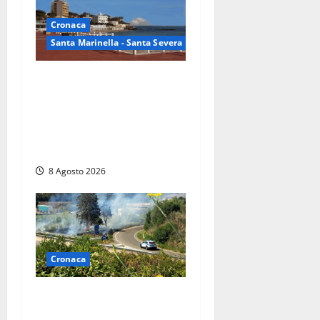
Cronaca
Santa Marinella - Santa Severa
Furti delle chiavi di casa
nelle auto, l’allarme arriva
anche a Santa Marinella:
“Grazie al libretto i ladri
trovano l’indirizzo”
8 Agosto 2026
Cronaca
Montalto di Castro –
Svincolo dell’Aurelia chiuso