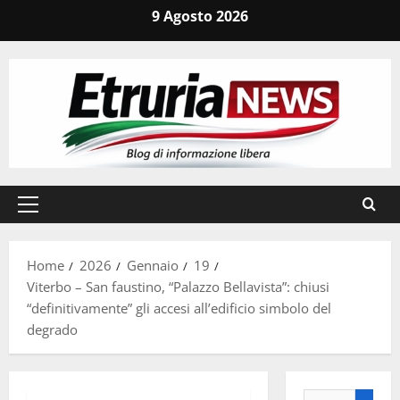
Vai
9 Agosto 2026
al
contenuto
Menu
principale
Home
2026
Gennaio
19
Viterbo – San faustino, “Palazzo Bellavista”: chiusi
“definitivamente” gli accesi all’edificio simbolo del
degrado
Ricerca