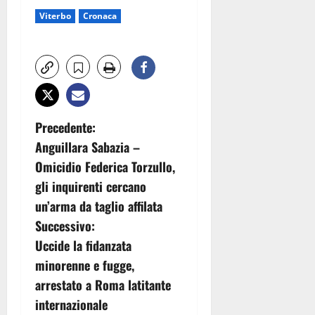
Viterbo
Cronaca
N
Precedente:
Anguillara Sabazia –
a
Omicidio Federica Torzullo,
v
gli inquirenti cercano
un’arma da taglio affilata
i
Successivo:
g
Uccide la fidanzata
minorenne e fugge,
a
arrestato a Roma latitante
z
internazionale