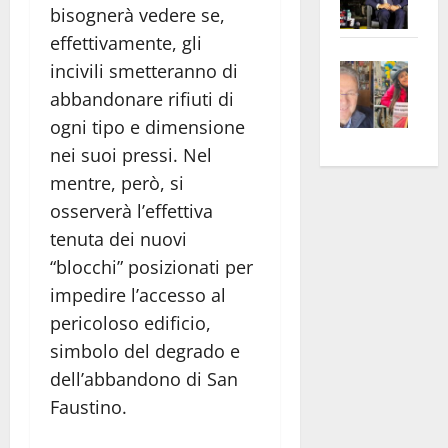
bisognerà vedere se,
Pian
Tax
effettivamente, gli
apre
Area
Vite
la
sogl
incivili smetteranno di
–
rass
Isee
abbandonare rifiuti di
A
atte
a
ogni tipo e dimensione
Omb
anc
26mi
nei suoi pressi. Nel
Fest
Cont
euro
mentre, però, si
Fron
Vald
per
osserverà l’effettiva
e
e
l’an
tenuta dei nuovi
Gabb
Zang
acca
“blocchi” posizionati per
vis
202
a
impedire l’accesso al
vis
pericoloso edificio,
simbolo del degrado e
dell’abbandono di San
Faustino.