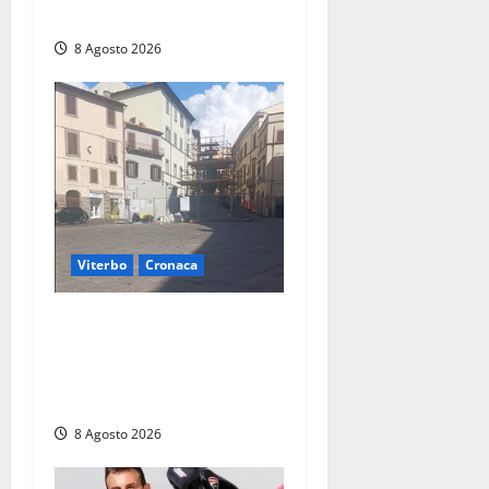
per incendio
8 Agosto 2026
Viterbo
Cronaca
Fontana Grande, la piazza
senza identità: «Tolte le
auto, il centro è morto. E
adesso cosa resta?»
8 Agosto 2026