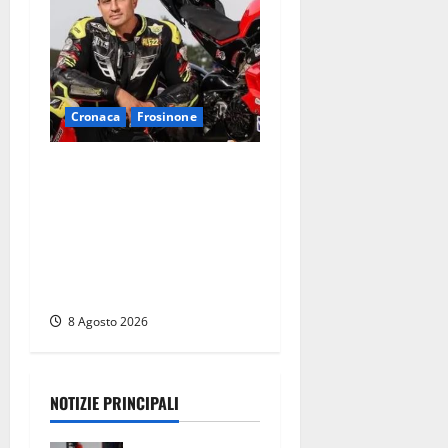
Cronaca
Frosinone
Alessandro Giannetti è
morto dopo un mese di
agonia: il giovane
carabiniere di Fontana Liri
vittima di un incidente in
moto
8 Agosto 2026
NOTIZIE PRINCIPALI