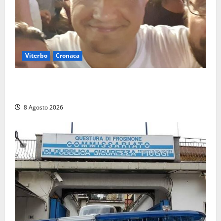
Viterbo
Cronaca
Brutto incidente stradale per Alessio Fiorillo:
Viterbo si stringe al suo “ciuffo”
8 Agosto 2026