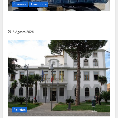
Cronaca
Frosinone
Auto sospetta fermata a Fiuggi: la polizia trova un
coltello, cocaina e hashish. Quattro nei guai
8 Agosto 2026
Politica