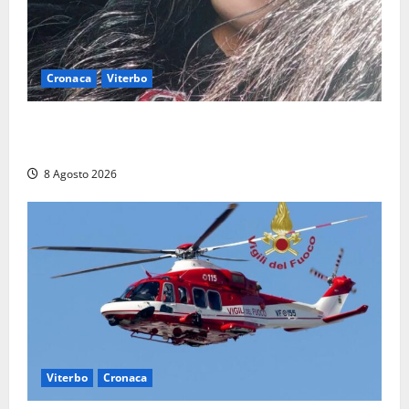
Cronaca
Viterbo
Aveva compiuto 23 anni ieri: Benedetta trovata
morta nell’ex Consorzio agrario
8 Agosto 2026
Viterbo
Cronaca