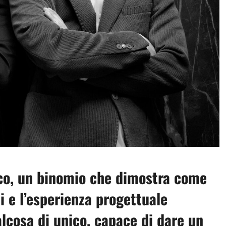
co, un binomio che dimostra come
i e l’esperienza progettuale
lcosa di unico, capace di dare un