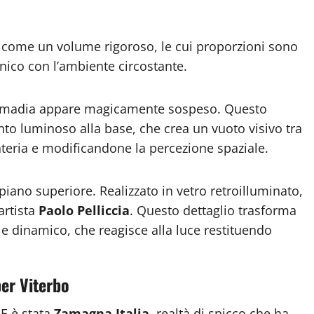
come un volume rigoroso, le cui proporzioni sono
nico con l’ambiente circostante.
a madia appare magicamente sospeso. Questo
ento luminoso alla base, che crea un vuoto visivo tra
ateria e modificandone la percezione spaziale.
 piano superiore. Realizzato in vetro retroilluminato,
artista
Paolo Pelliccia
. Questo dettaglio trasforma
e dinamico, che reagisce alla luce restituendo
per Viterbo
E è stata
Zamagna Italia
, realtà di spicco che ha