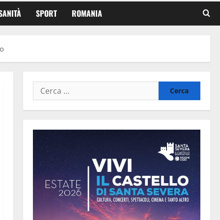
SANITÀ
SPORT
ROMANIA
no
Ricerca
per: