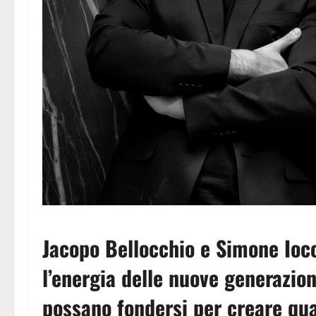
Jacopo Bellocchio e Simone Ioc
l’energia delle nuove generazion
possano fondersi per creare qua