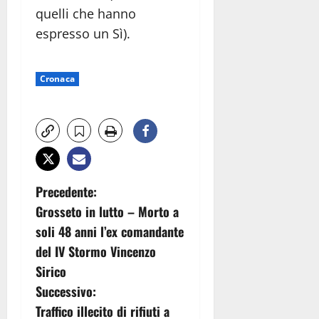
quelli che hanno
espresso un Sì).
Cronaca
N
Precedente:
Grosseto in lutto – Morto a
a
soli 48 anni l’ex comandante
v
del IV Stormo Vincenzo
Sirico
i
Successivo:
g
Traffico illecito di rifiuti a