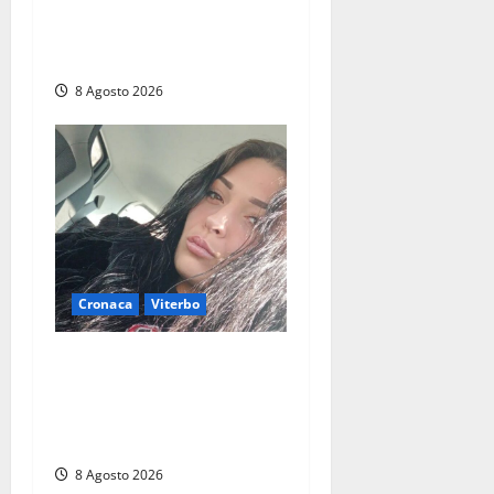
carabiniere di Fontana Liri
vittima di un incidente in
moto
8 Agosto 2026
Cronaca
Viterbo
Aveva compiuto 23 anni
ieri: Benedetta trovata
morta nell’ex Consorzio
agrario
8 Agosto 2026