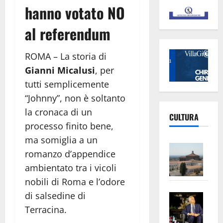
hanno votato NO
al referendum
ROMA – La storia di
Gianni Micalusi
, per
tutti semplicemente
“Johnny”, non è soltanto
la cronaca di un
CULTURA
processo finito bene,
ma somiglia a un
Vite
romanzo d’appendice
–
ambientato tra i vicoli
L’Un
nobili di Roma e l’odore
ampl
Saba
di salsedine di
la
–
No
Terracina.
Pian
Tax