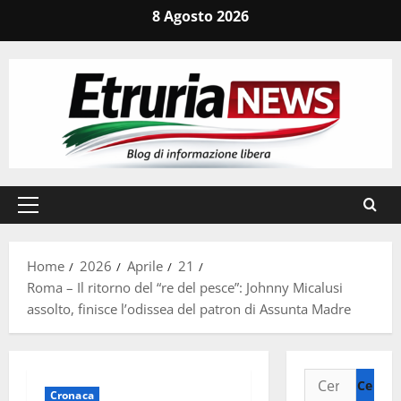
Vai
8 Agosto 2026
al
contenuto
Menu
principale
Home
2026
Aprile
21
Roma – Il ritorno del “re del pesce”: Johnny Micalusi
assolto, finisce l’odissea del patron di Assunta Madre
Ricerca
Cronaca