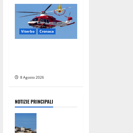
Viterbo
Cronaca
Scattano le ricerche per un
piccolo elicottero
precipitato a Sutri: era un
falso allarme
8 Agosto 2026
NOTIZIE PRINCIPALI
Furti delle
chiavi di
casa nelle