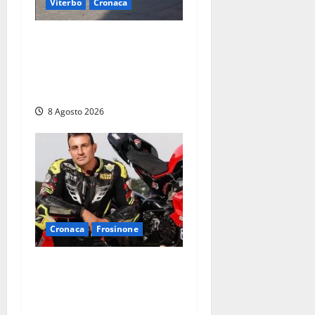
Viterbo
Cronaca
Fontana Grande, la piazza
senza identità: «Tolte le
auto, il centro è morto. E
adesso cosa resta?»
8 Agosto 2026
Cronaca
Frosinone
Alessandro Giannetti è
morto dopo un mese di
agonia: il giovane