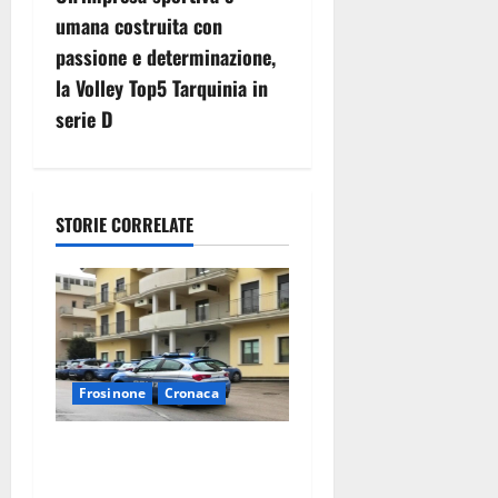
g
umana costruita con
passione e determinazione,
a
la Volley Top5 Tarquinia in
z
serie D
i
o
STORIE CORRELATE
n
e
a
r
Frosinone
Cronaca
t
Auto sospetta fermata dalla
Polizia a Cassino: