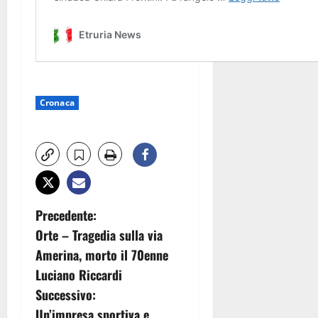
Cronaca
N
Precedente:
Orte – Tragedia sulla via
a
Amerina, morto il 70enne
v
Luciano Riccardi
Successivo:
i
Un’impresa sportiva e