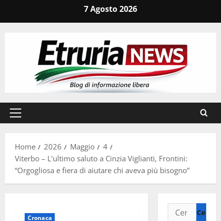
Vai
7 Agosto 2026
al
contenuto
Menu
principale
Home
2026
Maggio
4
Viterbo – L’ultimo saluto a Cinzia Viglianti, Frontini:
“Orgogliosa e fiera di aiutare chi aveva più bisogno”
Ricerca
Cronaca