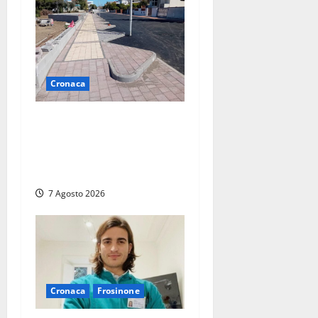
Cronaca
Paura sul lungomare
Harmine: giovane in bici
cade a terra durante un
attraversamento
7 Agosto 2026
Cronaca
Frosinone