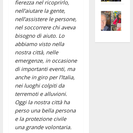
fierezza nel ricoprirlo,
apre
Area
nell’aiutare la gente,
Vite
la
sogl
nell’assistere le persone,
–
rass
Isee
nel soccorrere chi aveva
A
atte
a
Omb
anc
bisogno di aiuto. Lo
26mi
Fest
Cont
euro
abbiamo visto nella
Fron
Vald
per
nostra città, nelle
e
e
l’an
emergenze, in occasione
Gabb
Zang
acca
di importanti eventi, ma
vis
202
anche in giro per l’Italia,
a
nei luoghi colpiti da
vis
terremoti e alluvioni.
Oggi la nostra città ha
perso una bella persona
e la protezione civile
una grande volontaria.