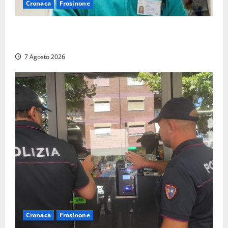
Cronaca
Frosinone
Cassino dice addio al dentista di 33 anni Federico
Derla, morto dopo terribile incidente a Roma
7 Agosto 2026
Cronaca
Frosinone