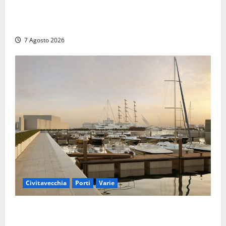
Il Questore sospende un locale a Frosinone: “Ritrovo
di pregiudicati”. Trovati anche un coltello e droga
7 Agosto 2026
Civitavecchia
Porti
Varie
Marina Yachting, Civitavecchia svolta: Roma Marina
Yachting Srl ammessa alle fasi finali della