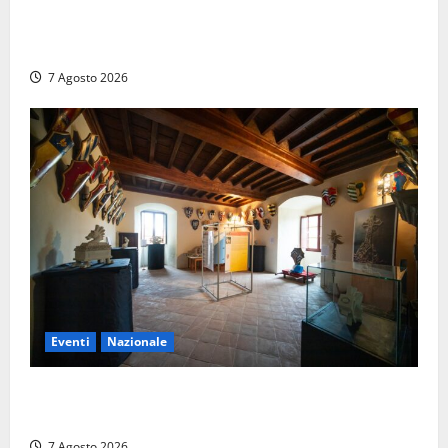
Chieti – Giovane uccide la nonna a martellate,
entrambi vivevano a Roma
7 Agosto 2026
Eventi
Nazionale
ARCANA al Castello dei Conti Oliva: la pietra del
Montefeltro dialoga con il Cammino di Francesco
7 Agosto 2026