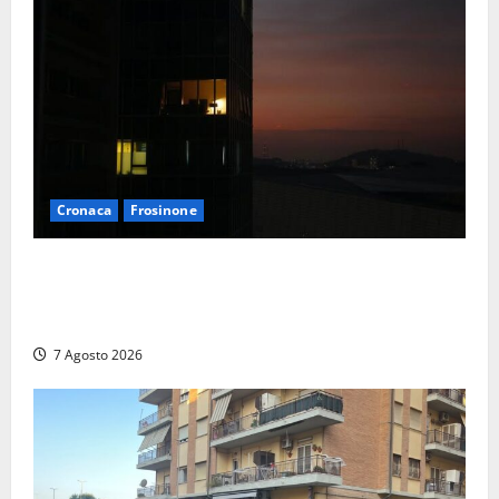
Cronaca
Frosinone
Incubo in condominio a Sora per una 76enne, finita
in ospedale per lo stress: indagati i vicini per
stalking
7 Agosto 2026