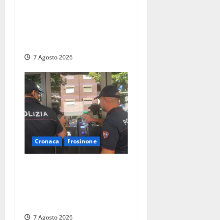
Cassino dice addio al
dentista di 33 anni Federico
Derla, morto dopo terribile
incidente a Roma
7 Agosto 2026
Cronaca
Frosinone
Il Questore sospende un
locale a Frosinone: “Ritrovo
di pregiudicati”. Trovati
anche un coltello e droga
7 Agosto 2026