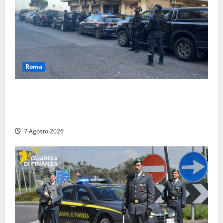
Roma
Blitz antidroga sul litorale romano: 9 arresti e 14
denunce. In campo anche i paracadutisti in assetto
da guerra (FOTO)
7 Agosto 2026