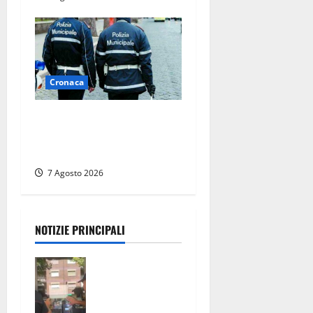
Cronaca
Cinque agenti della Polizia
locale arrestati a Milano
dopo denuncia di un pusher
7 Agosto 2026
NOTIZIE PRINCIPALI
Il Questore
sospende un
locale a
Frosinone: