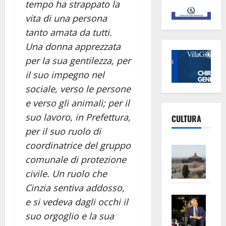
tempo ha strappato la
vita di una persona
tanto amata da tutti.
Una donna apprezzata
per la sua gentilezza, per
il suo impegno nel
sociale, verso le persone
e verso gli animali; per il
suo lavoro, in Prefettura,
CULTURA
per il suo ruolo di
coordinatrice del gruppo
Vite
comunale di protezione
–
L’Un
civile. Un ruolo che
ampl
Cinzia sentiva addosso,
Saba
la
e si vedeva dagli occhi il
–
No
suo orgoglio e la sua
Pian
Tax