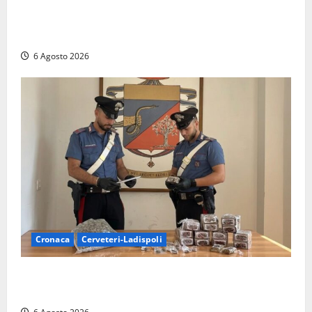
Sicurezza nei Comuni del Lazio, il consigliere
Sabatini (FdI) presenta proposta di legge per alzare
la qualità della vita
6 Agosto 2026
Cronaca
Cerveteri-Ladispoli
Blitz dei Carabinieri a Ladispoli: in una casa trovati
7 kg di hashish e una donna chiusa a chiave