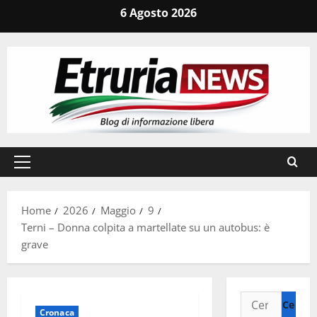
Vai
6 Agosto 2026
al
contenuto
Menu
principale
Home
2026
Maggio
9
Terni – Donna colpita a martellate su un autobus: è
grave
Ricerca
Cronaca