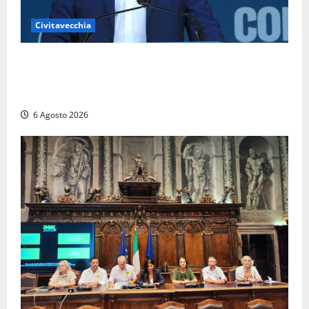
Civitavecchia
Civitavecchia – Fosso Crepacuore, Grasso (FdI): “Il
Comune sapeva del parere favorevole al rinnovo
dell’AIA e non ha informato il Consiglio”
6 Agosto 2026