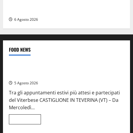
Frosinone, ruba cibo dal magazzino in cui lavora:
dipendente incastrato e denunciato
6 Agosto 2026
FOOD NEWS
Food News
Viterbo
A Castiglione in Teverina la 41esima festa del Vino: cantine
aperte, musica e spettacolo
5 Agosto 2026
Tra gli appuntamenti estivi più attesi e partecipati
del Viterbese CASTIGLIONE IN TEVERINA (VT) – Da
Mercoledì...
Leggi
Leggi tutto
di
Food News
più
su