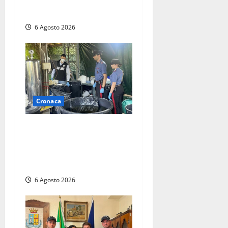
trovati 7 kg di hashish e una
donna chiusa a chiave
6 Agosto 2026
Cronaca
Latina – Carabinieri
scoprono raffineria di
cocaina nelle campagne,
cinque arresti
6 Agosto 2026