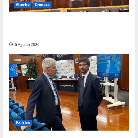
Viterbo
Cronaca
Viterbo – Ombre Festival chiude con successo e
pensa al futuro: “Ora progetto pilota per una Fiera
del Libro nella Tuscia”
6 Agosto 2026
Politica