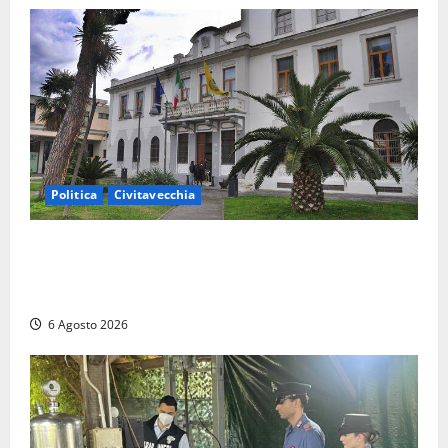
Politica
Civitavecchia
Civitavecchia – Fratelli d’Italia sulle Terme Imperiali:
“Piendibene e Cangani spieghino perché stanno
bloccando un’occasione storica”
6 Agosto 2026