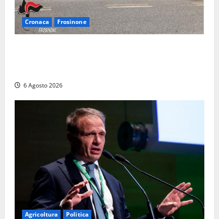
Cronaca
Frosinone
Frosinone – Denuncia il marito per stalking: i
carabinieri perquisiscono casa e trovano droga.
L’epilogo
6 Agosto 2026
Agricoltura
Politica