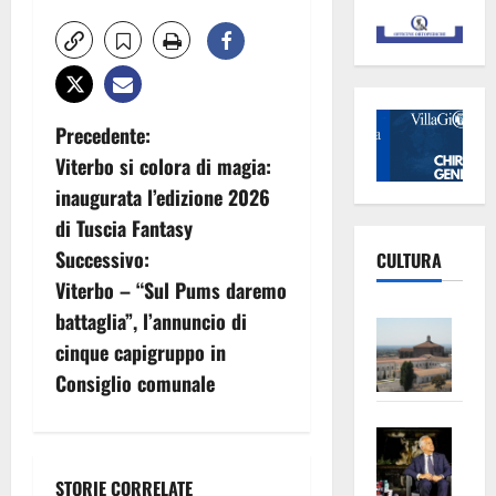
N
Precedente:
Viterbo si colora di magia:
a
inaugurata l’edizione 2026
v
di Tuscia Fantasy
Successivo:
CULTURA
i
Viterbo – “Sul Pums daremo
g
battaglia”, l’annuncio di
Vite
cinque capigruppo in
–
a
L’Un
Consiglio comunale
ampl
z
Saba
la
i
–
No
STORIE CORRELATE
Pian
Tax