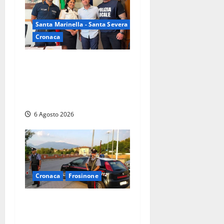
Santa Marinella - Santa Severa
Cronaca
Santa Marinella, due nuovi
agenti entrano nella Polizia
locale: rafforzato il presidio
del territorio
6 Agosto 2026
Cronaca
Frosinone
Ceccano – Rapina al Conad:
minaccia il cassiere con la