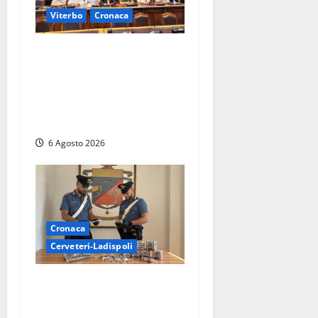
Viterbo
Cronaca
Viterbo – Ombre Festival
chiude con successo e
pensa al futuro: “Ora
progetto pilota per una
Fiera del Libro nella Tuscia”
6 Agosto 2026
Cronaca
Cerveteri-Ladispoli
Blitz dei Carabinieri a
Ladispoli: in una casa