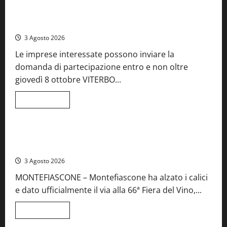
A
Castiglione
Birre Preziose, aperte le iscrizioni al Concorso regionale
in
del Lazio
Teverina
la
3 Agosto 2026
41esima
festa
Le imprese interessate possono inviare la
del
Vino:
domanda di partecipazione entro e non oltre
cantine
aperte,
giovedì 8 ottobre VITERBO...
musica
e
spettacolo
Leggi
Leggi tutto
di
Viterbo
Food News
più
su
Birre
Preziose,
Montefiascone brinda alla sua Fiera del Vino: inaugurazione
aperte
da record per la 66ª edizione
le
iscrizioni
3 Agosto 2026
al
Concorso
MONTEFIASCONE – Montefiascone ha alzato i calici
regionale
del
e dato ufficialmente il via alla 66ª Fiera del Vino,...
Lazio
Leggi
Leggi tutto
di
Food News
più