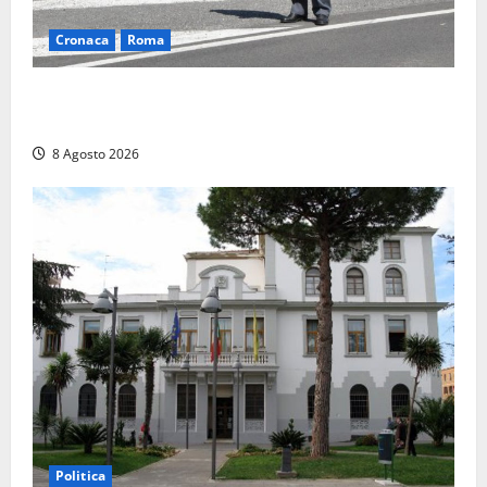
Cronaca
Roma
Roma – Sorpresi mentre spacciano, due denunciati:
sequestrate cocaina, hashish, un coltello e contanti
8 Agosto 2026
Politica