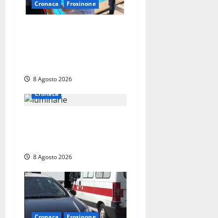
Cronaca
Frosinone
Irregolarità in una piscina
di Roccasecca: scattano la
sospensione e una pesante
multa
8 Agosto 2026
Cronaca
Calanna – Elettricista muore
folgorato mentre monta le
luminarie per la festa
8 Agosto 2026
Cronaca
Frosinone