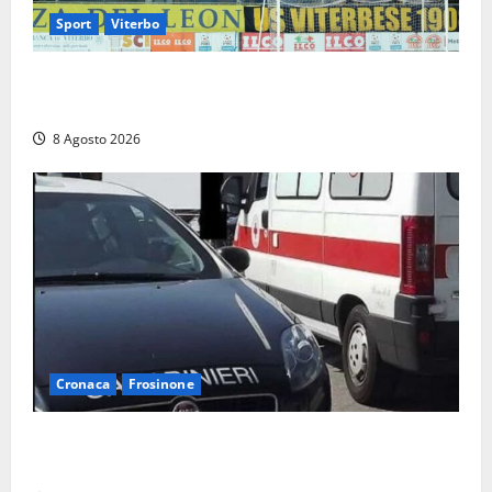
Sport
Viterbo
La Viterbese riparte dalla Serie D: tre amichevoli a
Chianciano, poi il debutto in Coppa Italia con l’Anzio
8 Agosto 2026
Cronaca
Frosinone
Anziano bloccato con lo spray al peperoncino: per
un 73enne di Esperia scatta la libertà vigilata