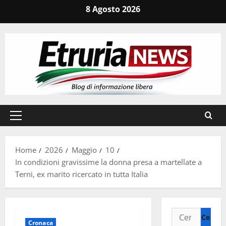
Vai
8 Agosto 2026
al
contenuto
Menu
principale
Home
2026
Maggio
10
In condizioni gravissime la donna presa a martellate a
Terni, ex marito ricercato in tutta Italia
Ricerca
Cronaca