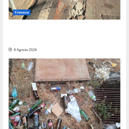
Cronaca
A Tarquinia Lido un Ferragosto tra immondizia, pista
ciclabile “da motocross” e proteste: “Il sindaco
pensa solo a fare cassa” (FOTO)
8 Agosto 2026