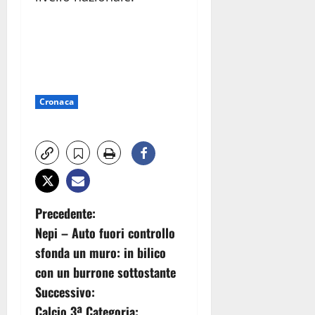
Cronaca
N
Precedente:
Nepi – Auto fuori controllo
a
sfonda un muro: in bilico
v
con un burrone sottostante
Successivo:
i
Calcio 3ª Categoria: