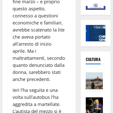
fine marzo – e proprio
questo aspetto,
connesso a questioni
economiche e familiari,
avrebbe scatenato la lite
che aveva portato
all’arresto di inizio
aprile. Ma i
maltrattamenti, secondo
CULTURA
quanto denunciato dalla
donna, sarebbero stati
Vite
anche precedenti.
–
L’Un
Ieri l’ha seguita e una
ampl
volta sull’autobus l’ha
Saba
la
aggredita a martellate.
–
No
L’autista del mezzo si è
Pian
Tax