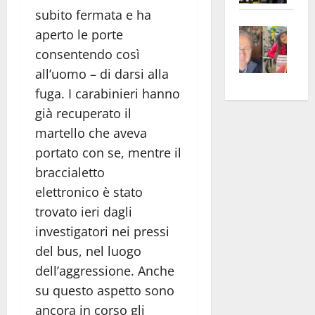
apre
subito fermata e ha
Area
Vite
la
sogl
aperto le porte
–
rass
Isee
consentendo così
A
atte
a
all’uomo – di darsi alla
Omb
anc
26mi
fuga. I carabinieri hanno
Fest
Cont
euro
già recuperato il
Fron
Vald
per
martello che aveva
e
e
l’an
portato con se, mentre il
Gabb
Zang
acca
vis
braccialetto
202
a
elettronico è stato
vis
trovato ieri dagli
investigatori nei pressi
del bus, nel luogo
dell’aggressione. Anche
su questo aspetto sono
ancora in corso gli