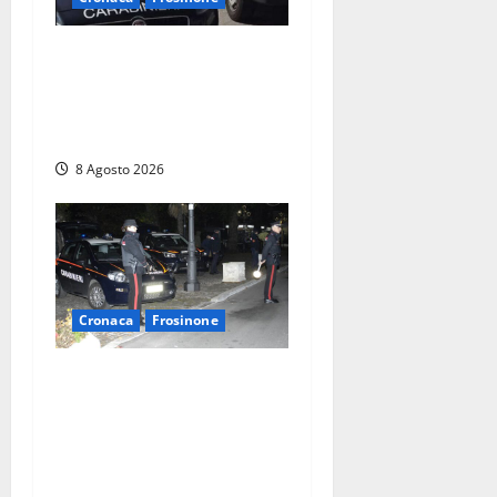
Anziano bloccato con lo
spray al peperoncino: per
un 73enne di Esperia scatta
la libertà vigilata
8 Agosto 2026
Cronaca
Frosinone
Coppia sorpresa con la
droga in casa a Fiuggi:
l’alloggio era un
‘laboratorio’ per preparare
dosi