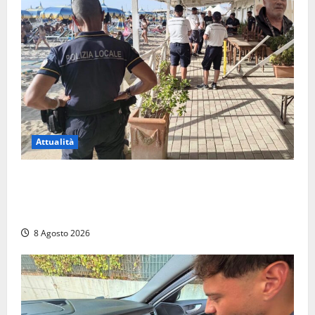
Attualità
Sant’Agostino, la beffa de “La Scogliera”: il Comune
autorizza il chiosco due giorni dopo i sigilli, ma lo
stabilimento resta bloccato
8 Agosto 2026