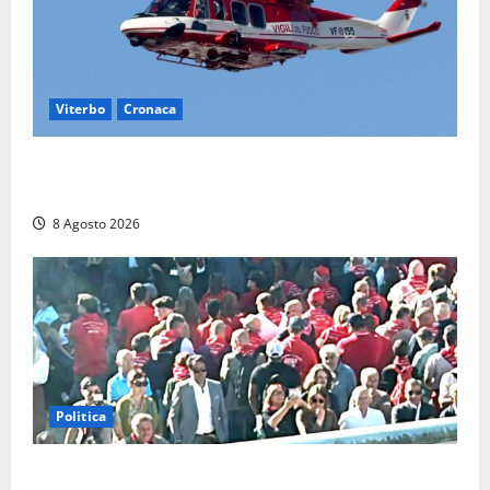
Viterbo
Cronaca
Scattano le ricerche per un piccolo elicottero
precipitato a Sutri: era un falso allarme
8 Agosto 2026
Politica
“Cgil volta le spalle a La Russa e Sberna” a