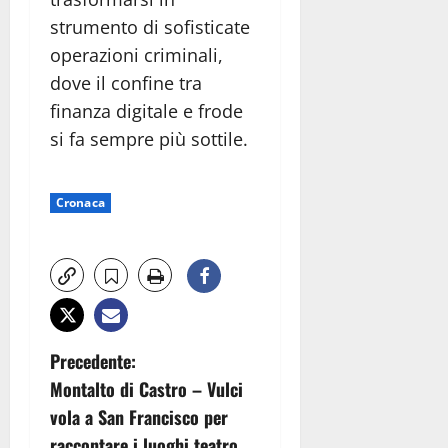
strumento di sofisticate
operazioni criminali,
dove il confine tra
finanza digitale e frode
si fa sempre più sottile.
Cronaca
N
Precedente:
Montalto di Castro – Vulci
a
vola a San Francisco per
raccontare i luoghi teatro