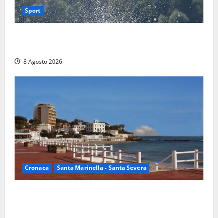
Sport
Rieti – Mondiali di Wakeboard 2026, Noa Gualtieri è
campione del mondo Under 14
8 Agosto 2026
Cronaca
Santa Marinella - Santa Severa
Furti delle chiavi di casa nelle auto, l’allarme arriva
anche a Santa Marinella: “Grazie al libretto i ladri
trovano l’indirizzo”