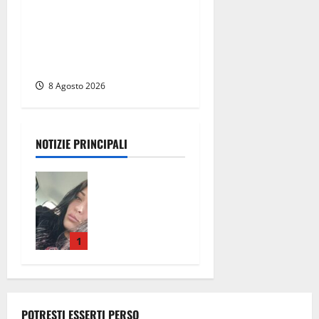
Aveva compiuto 23 anni
ieri: Benedetta trovata
morta nell’ex Consorzio
agrario
8 Agosto 2026
NOTIZIE PRINCIPALI
Aveva
compiuto 23
anni ieri:
Benedetta
trovata
1
morta nell’ex
Consorzio
agrario
8 Agosto
POTRESTI ESSERTI PERSO