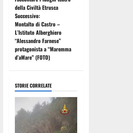
v
della Civiltà Etrusca
i
Successivo:
g
Montalto di Castro –
L’Istituto Alberghiero
a
“Alessandro Farnese”
z
protagonista a “Maremma
d’aMare” (FOTO)
i
o
n
STORIE CORRELATE
e
a
r