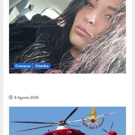
Cronaca
Viterbo
Aveva compiuto 23 anni ieri: Benedetta trovata
morta nell’ex Consorzio agrario
8 Agosto 2026