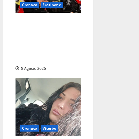
Cronaca
Frosinone
Alessandro Giannetti è
morto dopo un mese di
agonia: il giovane
carabiniere di Fontana Liri
vittima di un incidente in
moto
8 Agosto 2026
Cronaca
Viterbo