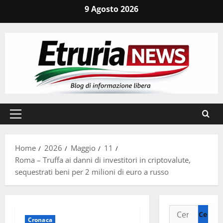
Vai
9 Agosto 2026
al
contenuto
Menu
principale
Home
2026
Maggio
11
Roma – Truffa ai danni di investitori in criptovalute,
sequestrati beni per 2 milioni di euro a russo
Ricerca
Cronaca