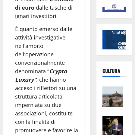
di euro
dalle tasche di
ignari investitori.
È quanto emerso dalle
attività investigative
nell’ambito
dell’operazione
convenzionalmente
CULTURA
denominata “
Crypto
Luxury”
, che hanno
acceso i riflettori su una
Vite
–
struttura articolata,
L’Un
imperniata su due
ampl
associazioni, costituite
Saba
la
con la finalità di
–
No
promuovere e favorire la
Pian
Tax