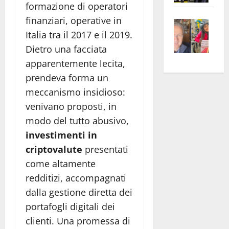
formazione di operatori
apre
Area
finanziari, operative in
Vite
la
sogl
Italia tra il 2017 e il 2019.
–
rass
Isee
A
atte
Dietro una facciata
a
Omb
anc
26mi
apparentemente lecita,
Fest
Cont
euro
prendeva forma un
Fron
Vald
per
meccanismo insidioso:
e
e
l’an
venivano proposti, in
Gabb
Zang
acca
modo del tutto abusivo,
vis
202
investimenti in
a
criptovalute
presentati
vis
come altamente
redditizi, accompagnati
dalla gestione diretta dei
portafogli digitali dei
clienti. Una promessa di