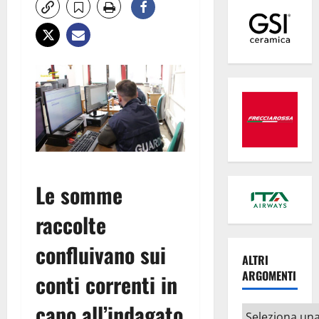
Le somme
raccolte
confluivano sui
ALTRI
ARGOMENTI
conti correnti in
capo all’indagato
Altri