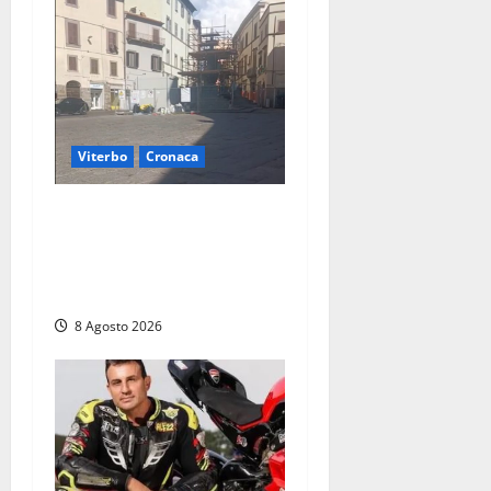
Viterbo
Cronaca
Fontana Grande, la piazza
senza identità: «Tolte le
auto, il centro è morto. E
adesso cosa resta?»
8 Agosto 2026