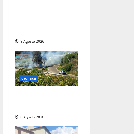
Furti delle chiavi di casa
nelle auto, l’allarme arriva
anche a Santa Marinella:
“Grazie al libretto i ladri
trovano l’indirizzo”
8 Agosto 2026
Cronaca
Montalto di Castro –
Svincolo dell’Aurelia chiuso
per incendio
8 Agosto 2026