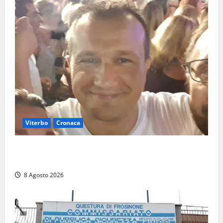
Viterbo
Cronaca
Brutto incidente stradale per Alessio Fiorillo:
Viterbo si stringe al suo “ciuffo”
8 Agosto 2026