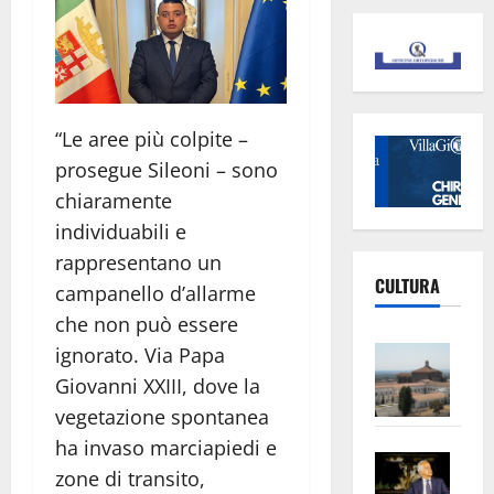
“Le aree più colpite –
prosegue Sileoni – sono
chiaramente
individuabili e
rappresentano un
CULTURA
campanello d’allarme
che non può essere
Vite
ignorato. Via Papa
–
Giovanni XXIII, dove la
L’Un
vegetazione spontanea
ampl
ha invaso marciapiedi e
Saba
la
zone di transito,
–
No