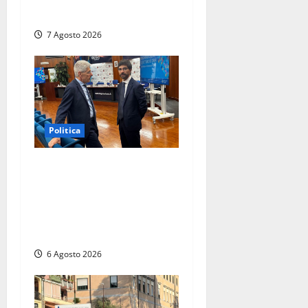
Turri
7 Agosto 2026
Politica
Sicurezza nei Comuni del
Lazio, il consigliere Sabatini
(FdI) presenta proposta di
legge per alzare la qualità
della vita
6 Agosto 2026