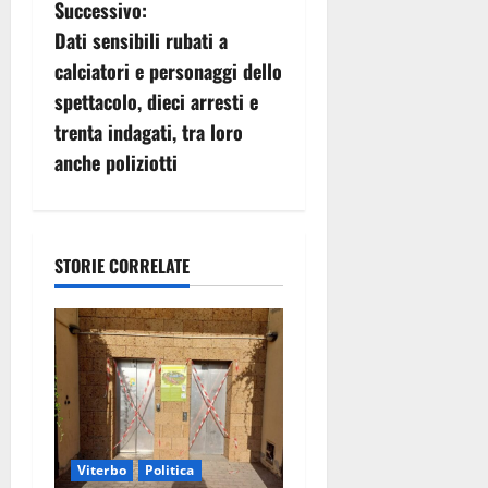
g
Successivo:
Dati sensibili rubati a
a
calciatori e personaggi dello
z
spettacolo, dieci arresti e
trenta indagati, tra loro
i
anche poliziotti
o
n
STORIE CORRELATE
e
a
r
t
i
Viterbo
Politica