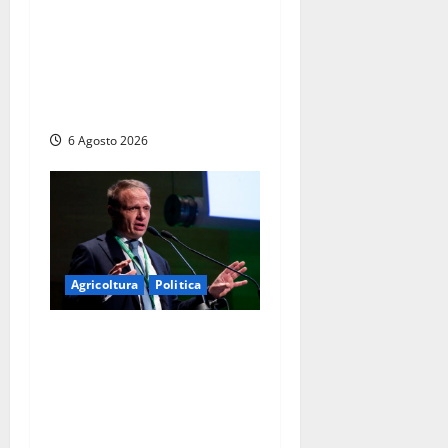
d’Italia sulle Terme
Imperiali: “Piendibene e
Cangani spieghino perché
stanno bloccando
un’occasione storica”
6 Agosto 2026
Agricoltura
Politica
Agricoltura, con
Coltivaitalia 1 miliardo di
euro in più per gli
agricoltori italiani.
Lollobrigida: