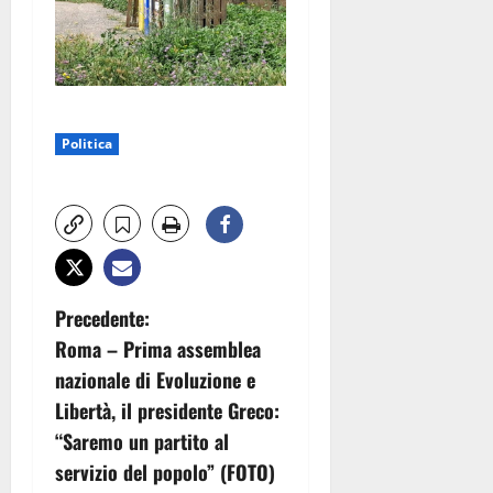
Politica
N
Precedente:
Roma – Prima assemblea
a
nazionale di Evoluzione e
v
Libertà, il presidente Greco:
“Saremo un partito al
i
servizio del popolo” (FOTO)