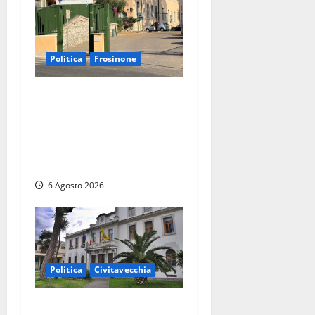
Politica
Frosinone
Ceccano, Sanità: la Regione
e il centrodestra ‘firmano’ il
decreto per la Casa della
Comunità e rivendicano la
vittoria politica
6 Agosto 2026
Politica
Civitavecchia
Civitavecchia – Fratelli