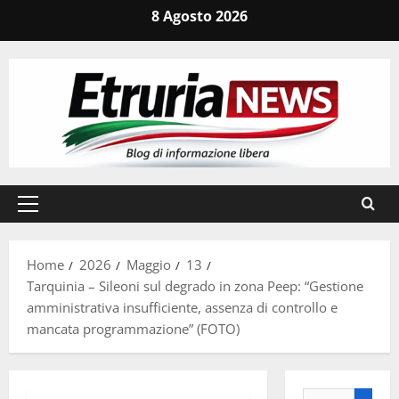
Vai
8 Agosto 2026
al
contenuto
Menu
principale
Home
2026
Maggio
13
Tarquinia – Sileoni sul degrado in zona Peep: “Gestione
amministrativa insufficiente, assenza di controllo e
mancata programmazione” (FOTO)
Ricerca