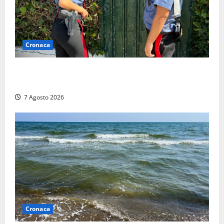
Cronaca
Aggredisce il padre con un coltello perché non gli dà
i soldi, arrestato a Fregene ragazzo di 26 anni
7 Agosto 2026
Cronaca