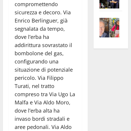
compromettendo
Pian
Tax
sicurezza e decoro. Via
apre
Area
Vite
la
sogl
Enrico Berlinguer, già
–
rass
Isee
segnalata da tempo,
A
atte
a
dove l’erba ha
Omb
anc
26mi
addirittura sovrastato il
Fest
Cont
euro
bombolone del gas,
Fron
Vald
per
configurando una
e
e
l’an
situazione di potenziale
Gabb
Zang
acca
pericolo. Via Filippo
vis
202
a
Turati, nel tratto
vis
compreso tra Via Ugo La
Malfa e Via Aldo Moro,
dove l’erba alta ha
invaso bordi stradali e
aree pedonali. Via Aldo