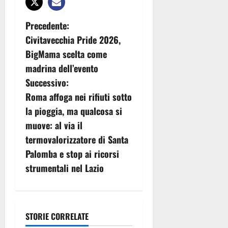
N
Precedente:
Civitavecchia Pride 2026,
a
BigMama scelta come
v
madrina dell’evento
Successivo:
i
Roma affoga nei rifiuti sotto
g
la pioggia, ma qualcosa si
muove: al via il
a
termovalorizzatore di Santa
z
Palomba e stop ai ricorsi
strumentali nel Lazio
i
o
n
STORIE CORRELATE