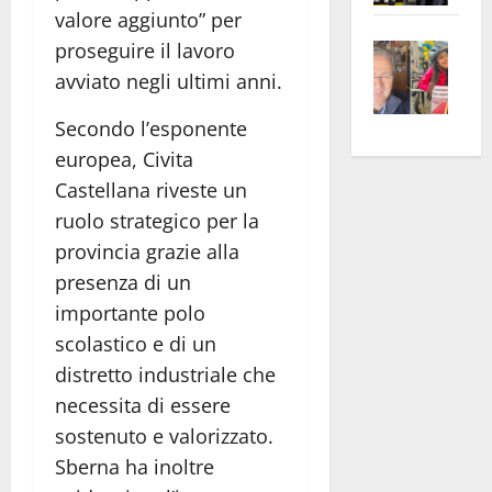
valore aggiunto” per
apre
Area
Vite
la
sogl
proseguire il lavoro
–
rass
Isee
avviato negli ultimi anni.
A
atte
a
Secondo l’esponente
Omb
anc
26mi
Fest
Cont
europea,
Civita
euro
Fron
Vald
per
Castellana
riveste un
e
e
l’an
ruolo strategico per la
Gabb
Zang
acca
provincia grazie alla
vis
202
presenza di un
a
importante polo
vis
scolastico e di un
distretto industriale che
necessita di essere
sostenuto e valorizzato.
Sberna ha inoltre