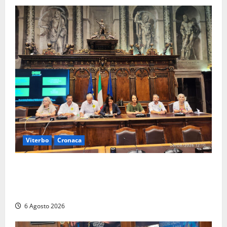
Viterbo
Cronaca
Viterbo – Ombre Festival chiude con successo e
pensa al futuro: “Ora progetto pilota per una Fiera
del Libro nella Tuscia”
6 Agosto 2026