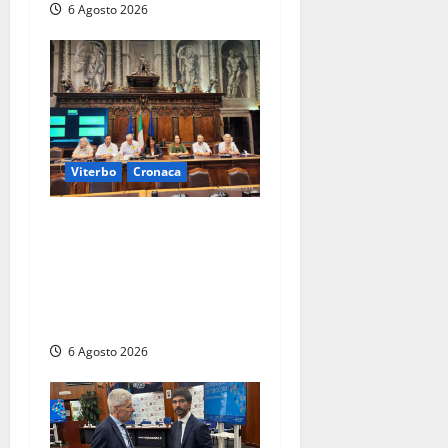
6 Agosto 2026
Viterbo
Cronaca
Viterbo – Ombre Festival
chiude con successo e
pensa al futuro: “Ora
progetto pilota per una
Fiera del Libro nella Tuscia”
6 Agosto 2026