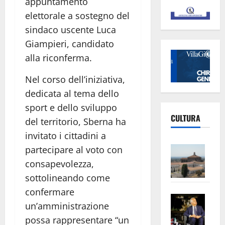
appuntamento
elettorale a sostegno del
sindaco uscente
Luca
Giampieri
, candidato
alla riconferma.
Nel corso dell’iniziativa,
dedicata al tema dello
sport e dello sviluppo
CULTURA
del territorio, Sberna ha
invitato i cittadini a
Vite
partecipare al voto con
–
consapevolezza,
L’Un
sottolineando come
ampl
confermare
Saba
la
un’amministrazione
–
No
possa rappresentare “un
Pian
Tax