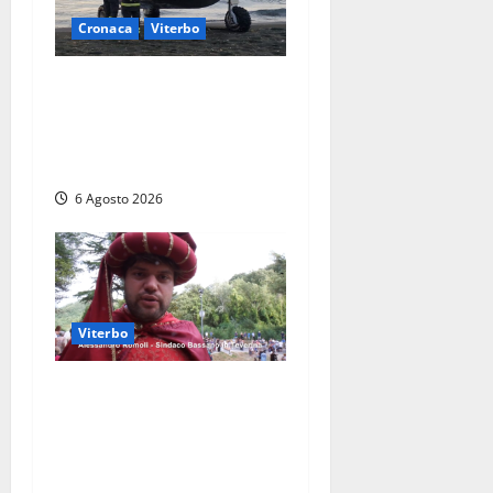
Cronaca
Viterbo
Imbarcazione si capovolge
al Lago di Bolsena, quattro
persone messe in salvo dai
vigili del fuoco
6 Agosto 2026
Viterbo
Provincia di Viterbo, ecco le
nuove commissioni
consiliari permanenti: nomi
e composizione