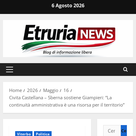
Vai
6 Agosto 2026
al
contenuto
Menu
principale
Home
2026
Maggio
16
Civita Castellana – Sberna sostiene Giampieri: “La
continuità amministrativa è una risorsa per il territorio”
Ricerca
Viterbo
Politica