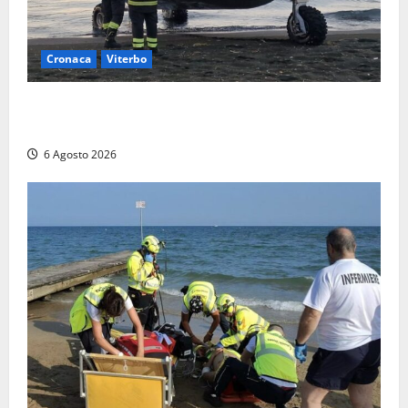
Cronaca
Viterbo
Imbarcazione si capovolge al Lago di Bolsena,
quattro persone messe in salvo dai vigili del fuoco
6 Agosto 2026