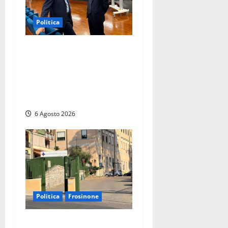
Politica
Sicurezza nei Comuni del
Lazio, il consigliere Sabatini
(FdI) presenta proposta di
legge per alzare la qualità
della vita
6 Agosto 2026
Politica
Frosinone
Ceccano, Sanità: la Regione