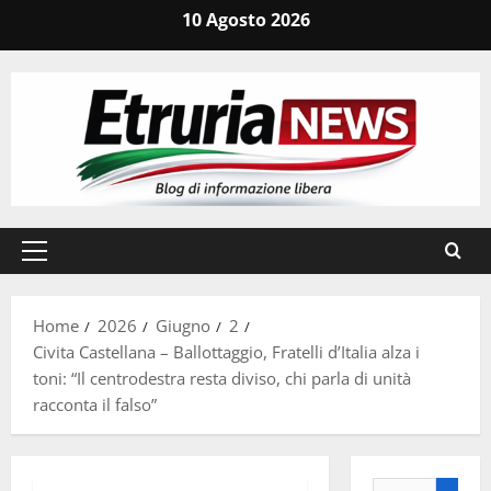
Vai
10 Agosto 2026
al
contenuto
Menu
principale
Home
2026
Giugno
2
Civita Castellana – Ballottaggio, Fratelli d’Italia alza i
toni: “Il centrodestra resta diviso, chi parla di unità
racconta il falso”
Ricerca