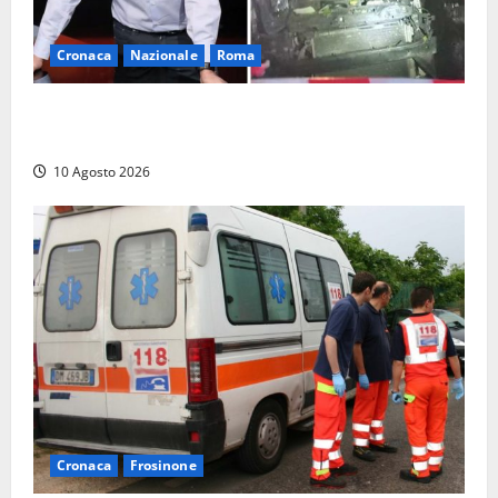
Cronaca
Nazionale
Roma
Attentato a Ranucci, per il Gip Lavitola: “Voleva
accrescere la popolarità del giornalista”
10 Agosto 2026
Cronaca
Frosinone