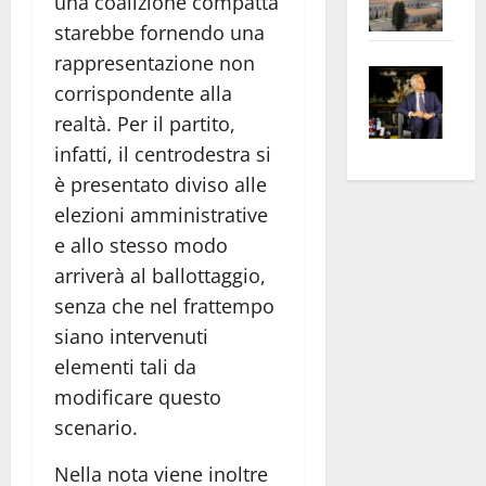
una coalizione compatta
L’Un
alla
starebbe fornendo una
ampl
Gall
rappresentazione non
Saba
la
Nazi
corrispondente alla
–
No
di
realtà. Per il partito,
Pian
Tax
Rom
infatti, il centrodestra si
apre
Area
il
la
sogl
è presentato diviso alle
racc
rass
Isee
di
elezioni amministrative
atte
a
Pom
e allo stesso modo
anc
26mi
Mich
arriverà al ballottaggio,
Cont
euro
cara
senza che nel frattempo
Vald
per
scri
siano intervenuti
e
l’an
che
elementi tali da
Zang
acca
part
modificare questo
202
alle
scenario.
inda
Nella nota viene inoltre