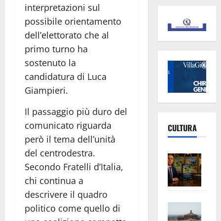
interpretazioni sul
possibile orientamento
dell’elettorato che al
primo turno ha
sostenuto la
candidatura di Luca
Giampieri.
Il passaggio più duro del
comunicato riguarda
CULTURA
però il tema dell’unità
del centrodestra.
Furt
Secondo Fratelli d’Italia,
di
chi continua a
Van
Gog
descrivere il quadro
Vite
e
politico come quello di
–
Cèz