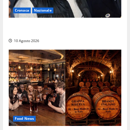
Cronaca
Nazionale
Arrestato Valter Lavitola mandante dell’attentato
all’amico Ranucci
10 Agosto 2026
Food News