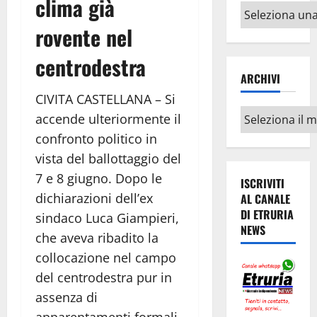
clima già
Altri
argomenti
rovente nel
centrodestra
ARCHIVI
CIVITA CASTELLANA – Si
Archivi
accende ulteriormente il
confronto politico in
vista del ballottaggio del
7 e 8 giugno. Dopo le
ISCRIVITI
dichiarazioni dell’ex
AL CANALE
DI ETRURIA
sindaco Luca Giampieri,
NEWS
che aveva ribadito la
collocazione nel campo
del centrodestra pur in
assenza di
apparentamenti formali,