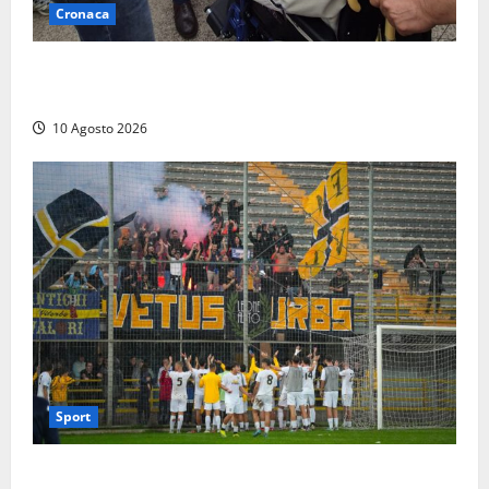
Cronaca
È morto Egidio Sacripanti, papà dell’assessore
dell’Università Agraria Alessandro Sacripanti
10 Agosto 2026
Sport
Serie D, ecco i calendari: subito Anagni-Viterbese e