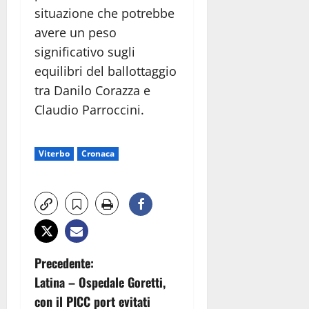
situazione che potrebbe
avere un peso
significativo sugli
equilibri del ballottaggio
tra Danilo Corazza e
Claudio Parroccini.
Viterbo
Cronaca
N
Precedente:
Latina – Ospedale Goretti,
a
con il PICC port evitati