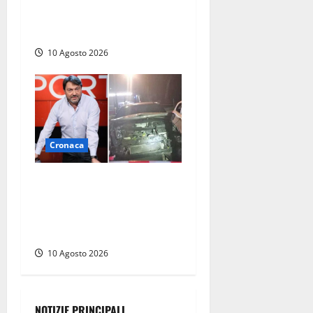
un’azienda di logistica, la
corsa in ospedale
10 Agosto 2026
Cronaca
Attentato a Sigfrido
Ranucci, i sopralluoghi di
Lavitola e Gomes fuori casa
del giornalista
10 Agosto 2026
NOTIZIE PRINCIPALI