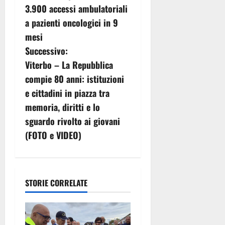
v
3.900 accessi ambulatoriali
a pazienti oncologici in 9
i
mesi
g
Successivo:
Viterbo – La Repubblica
a
compie 80 anni: istituzioni
z
e cittadini in piazza tra
memoria, diritti e lo
i
sguardo rivolto ai giovani
o
(FOTO e VIDEO)
n
e
STORIE CORRELATE
a
r