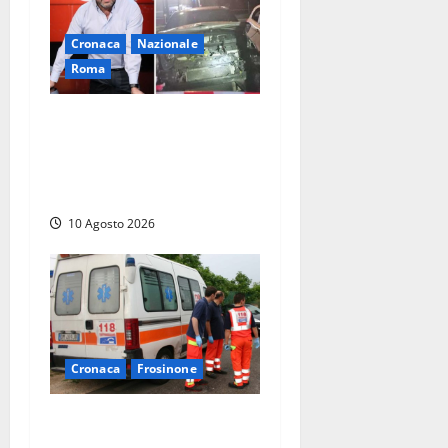
Cronaca
Nazionale
Roma
Attentato a Ranucci, per il
Gip Lavitola: “Voleva
accrescere la popolarità del
giornalista”
10 Agosto 2026
Cronaca
Frosinone
Paura ad Anagni: operaio
travolto da un muletto in