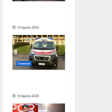
Uomo trovato morto in
casa: l’allarme dopo giorni
senza notizie
10 Agosto 2026
Cronaca
Scontro camper-moto sulla
Cassia, centauro ferito
trasportato in ospedale
10 Agosto 2026