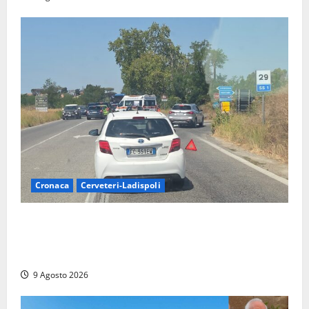
Cronaca
Cerveteri-Ladispoli
Grave incidente sull’Aurelia tra Ladispoli e
Torrimpietra, corsia per Civitavecchia bloccata per
due ore
9 Agosto 2026