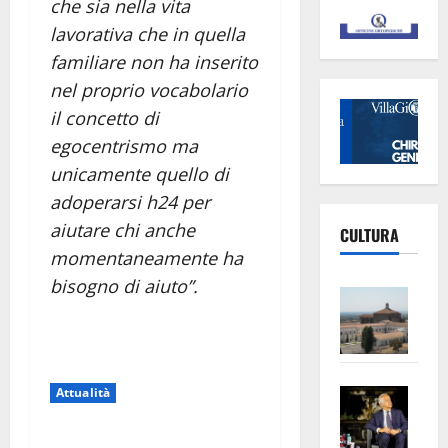
che sia nella vita
lavorativa che in quella
familiare non ha inserito
nel proprio vocabolario
il concetto di
egocentrismo ma
unicamente quello di
adoperarsi h24 per
aiutare chi anche
CULTURA
momentaneamente ha
bisogno di aiuto”.
Vite
–
L’Un
ampl
Saba
la
Attualità
–
No
Pian
Tax