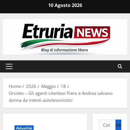
Vai
10 Agosto 2026
al
contenuto
Menu
principale
Home
2026
Maggio
18
Orvieto – Gli agenti viterbesi Piero e Andrea salvano
donna da intenti autolesionistici
Ricerca
Attualità