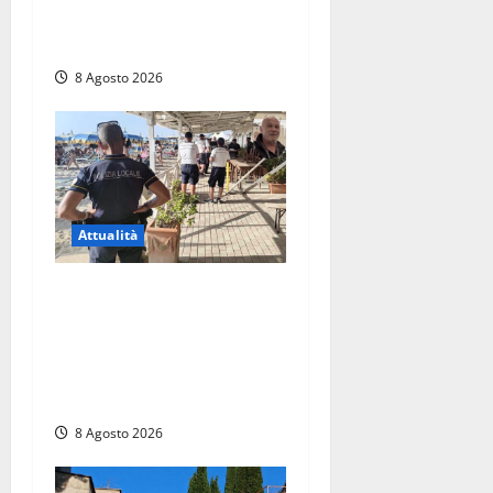
di Vico ai 37 giorni di
ricerche
8 Agosto 2026
Attualità
Sant’Agostino, la beffa de
“La Scogliera”: il Comune
autorizza il chiosco due
giorni dopo i sigilli, ma lo
stabilimento resta bloccato
8 Agosto 2026