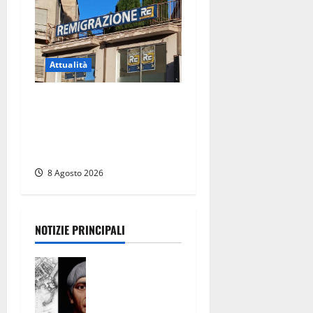
Attualità
Viterbo – Diffida per la
sindaca Frontini: “La scritta
Remigrazione è ancora al
suo posto”
8 Agosto 2026
NOTIZIE PRINCIPALI
Tra l’8 e il 9
agosto del
117 moriva
Traiano.