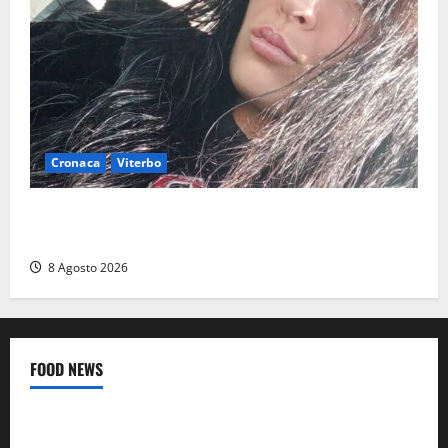
Cronaca
Viterbo
Aveva compiuto 23 anni ieri: Benedetta trovata
morta nell’ex Consorzio agrario
8 Agosto 2026
FOOD NEWS
Food News
Viterbo
A Castiglione in Teverina la 41esima festa del Vino: cantine