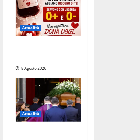
Attualità
Emergenza sangue al
Gemelli: servono subito
donatori dei gruppi 0+ e 0-
8 Agosto 2026
Attualità
L’ultimo saluto a Luigi
Cavallari: dal tuffo nel lago