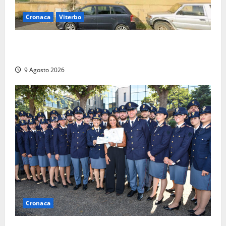
Cronaca
Viterbo
Morte della 23enne Benedetta all’ex consorzio
agrario, fatale il “festino” del compleanno
9 Agosto 2026
Cronaca