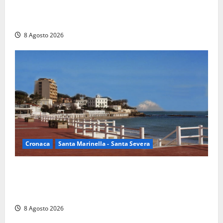
Rieti – Mondiali di Wakeboard 2026, Noa Gualtieri è
campione del mondo Under 14
8 Agosto 2026
Cronaca
Santa Marinella - Santa Severa
Furti delle chiavi di casa nelle auto, l’allarme arriva
anche a Santa Marinella: “Grazie al libretto i ladri
trovano l’indirizzo”
8 Agosto 2026