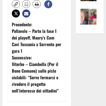
apre
Area
Vite
la
sogl
–
rass
Isee
A
atte
a
N
Precedente:
Omb
anc
26mi
Pallavolo – Parte la fase 1
a
Fest
Cont
euro
dei playoff, Maury’s Com
Fron
Vald
per
v
Cavi Tuscania a Sorrento per
e
e
l’an
gara 1
Gabb
Zang
acca
i
Successivo:
vis
202
g
a
Viterbo – Ciambella (Per il
vis
Bene Comune) sulle piste
a
ciclabili: “Serve fermarsi e
z
rivedere il progetto
nell’interesse dei cittadini”
i
o