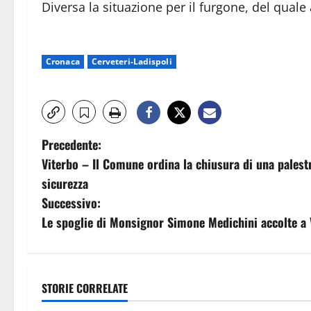
Diversa la situazione per il furgone, del qual
Cronaca
Cerveteri-Ladispoli
N
Precedente:
Viterbo – Il Comune ordina la chiusura di una palestr
a
sicurezza
v
Successivo:
Le spoglie di Monsignor Simone Medichini accolte a V
i
g
a
STORIE CORRELATE