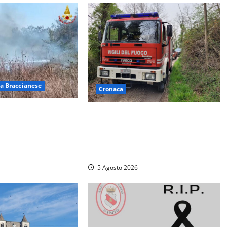
a Braccianese
Cronaca
 ad Anguillara,
Penna in Teverina – Incendio di
alle abitazioni:
sterpaglie arriva fino alla
gili del fuoco
provinciale: traffico bloccato verso
Orte
5 Agosto 2026