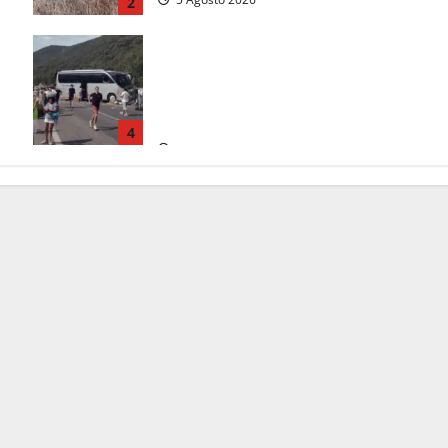
2
Incidente Terni-Rieti, deceduto
questa mattina un altro turista che si
trovava sul Pullman, la moglie era
morta sul colpo
4
5 Agosto 2026