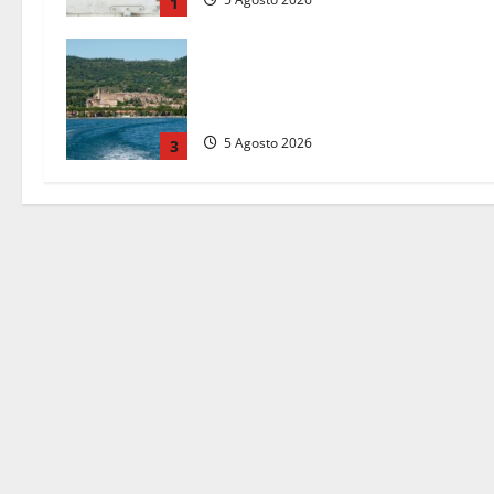
1
Paura sul lago di Bolsena, turista
tedesca scompare per due ore:
ritrovata sana e salva
5 Agosto 2026
3