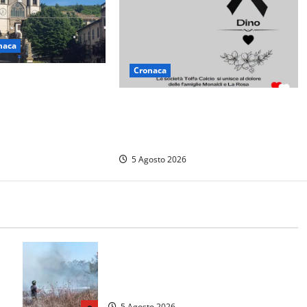
naca
Cronaca
ogastronomiche”, a
 Cimino tre giorni
Il Tolfa Calcio saluta Romolo
moria e tradizioni
Monaldi: scompare una figura
simbolo del club
5 Agosto 2026
e
Vasto incendio ad Anguillara, fiamme
o
vicino alle abitazioni: mobilitati i
Vigili del fuoco
5 Agosto 2026