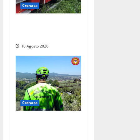
Cronaca
Auto prende fuoco in via
Cevoli: si alza una grande
colonna di fumo
10 Agosto 2026
Cronaca
Cade alle Gole del Biedano,
escursionista 75enne
recuperato con l’elicottero e