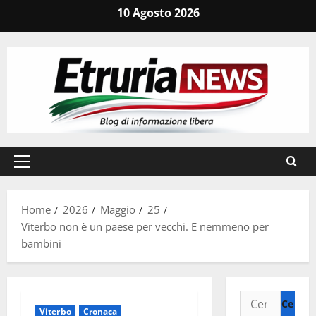
Vai
10 Agosto 2026
al
contenuto
Menu
principale
Home
2026
Maggio
25
Viterbo non è un paese per vecchi. E nemmeno per
bambini
Ricerca
Viterbo
Cronaca