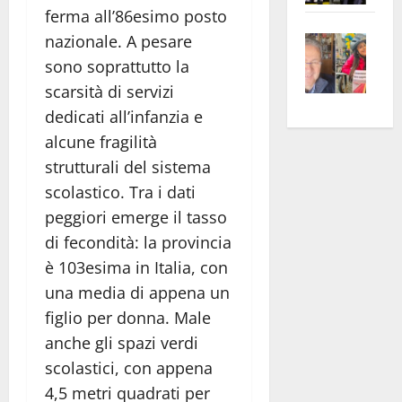
ferma all’86esimo posto
apre
Area
Vite
la
sogl
nazionale. A pesare
–
rass
Isee
sono soprattutto la
A
atte
a
scarsità di servizi
Omb
anc
26mi
dedicati all’infanzia e
Fest
Cont
euro
alcune fragilità
Fron
Vald
per
strutturali del sistema
e
e
l’an
scolastico. Tra i dati
Gabb
Zang
acca
peggiori emerge il tasso
vis
202
a
di fecondità: la provincia
vis
è 103esima in Italia, con
una media di appena un
figlio per donna. Male
anche gli spazi verdi
scolastici, con appena
4,5 metri quadrati per