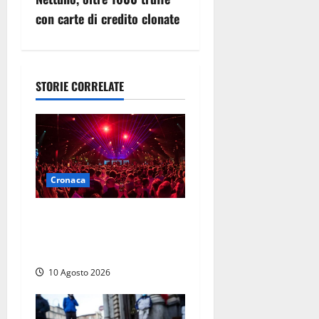
o
con carte di credito clonate
n
e
STORIE CORRELATE
a
r
t
Cronaca
i
Pestaggio fuori da una
c
discoteca: muore addetto
alla sicurezza
o
10 Agosto 2026
l