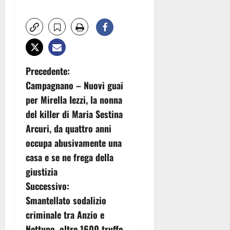
N
Precedente:
Campagnano – Nuovi guai
a
per Mirella Iezzi, la nonna
v
del killer di Maria Sestina
Arcuri, da quattro anni
i
occupa abusivamente una
g
casa e se ne frega della
giustizia
a
Successivo:
z
Smantellato sodalizio
criminale tra Anzio e
i
Nettuno, oltre 1600 truffe