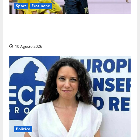
Sport
Frosinone
Frosinone-Lazio, Zaccagni all’ultimo respiro ribalta i
giallazzurri: ultima amichevole allo ‘Stirpe’, ora
testa alla Juve
10 Agosto 2026
Politica