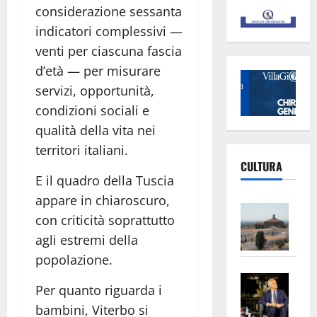
considerazione sessanta
indicatori complessivi —
venti per ciascuna fascia
d’età — per misurare
servizi, opportunità,
condizioni sociali e
qualità della vita nei
territori italiani.
CULTURA
E il quadro della Tuscia
appare in chiaroscuro,
Vite
con criticità soprattutto
–
agli estremi della
L’Un
popolazione.
ampl
Saba
la
Per quanto riguarda i
–
No
bambini, Viterbo si
Pian
Tax