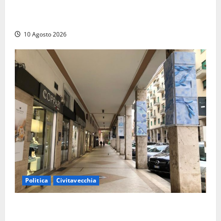
La Russa: «Commenti volgari e sessisti dalla platea,
offesa anche la viterbese Sberna»
10 Agosto 2026
Politica
Civitavecchia
Gigliola Medici: “Civitavecchia penalizzata da anni di
cattiva gestione, passando dal M5S al PD”