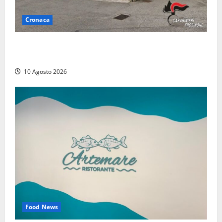
Cronaca
Compra un’auto di lusso a Pontecorvo con un
assegno clonato da 62mila euro: arrestato 54enne
10 Agosto 2026
Food News