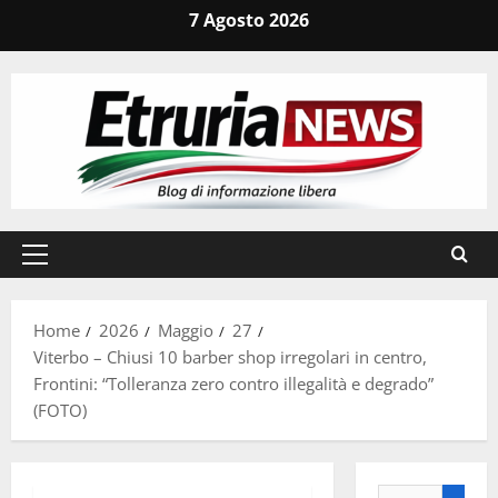
Vai
7 Agosto 2026
al
contenuto
Menu
principale
Home
2026
Maggio
27
Viterbo – Chiusi 10 barber shop irregolari in centro,
Frontini: “Tolleranza zero contro illegalità e degrado”
(FOTO)
Ricerca