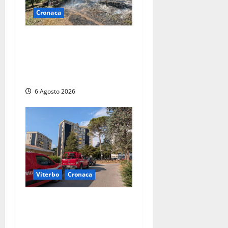
Cronaca
Principio di incendio nella
Riserva del Lago di Vico: sul
posto tracce di bivacchi
abusivi
6 Agosto 2026
Viterbo
Cronaca
Viterbo, paura in via
Murialdo: anziano minaccia
di lanciarsi dal settimo