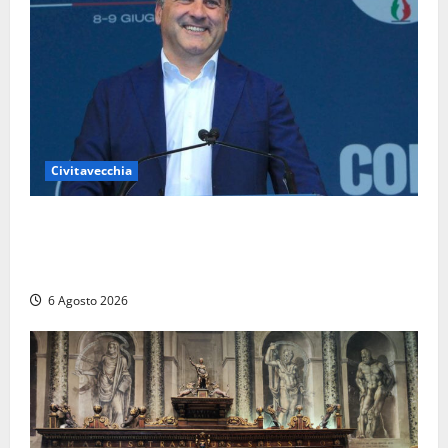
Civitavecchia
Civitavecchia – Fosso Crepacuore, Grasso (FdI): “Il
Comune sapeva del parere favorevole al rinnovo
dell’AIA e non ha informato il Consiglio”
6 Agosto 2026