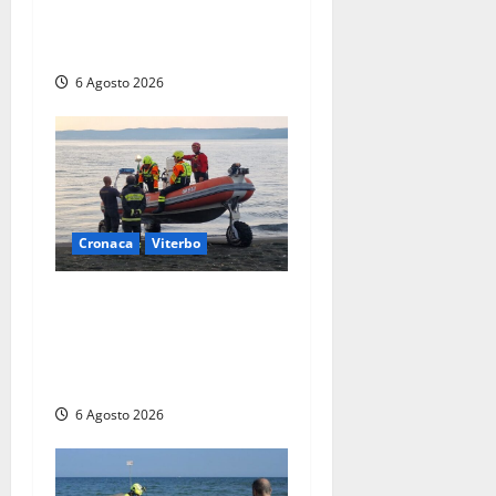
piano, salvato dai
soccorritori (FOTO)
6 Agosto 2026
Cronaca
Viterbo
Imbarcazione si capovolge
al Lago di Bolsena, quattro
persone messe in salvo dai
vigili del fuoco
6 Agosto 2026