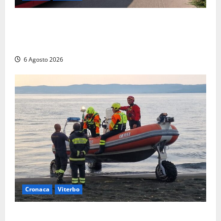
Viterbo, paura in via Murialdo: anziano minaccia di
lanciarsi dal settimo piano, salvato dai soccorritori
(FOTO)
6 Agosto 2026
Cronaca
Viterbo
Imbarcazione si capovolge al Lago di Bolsena,