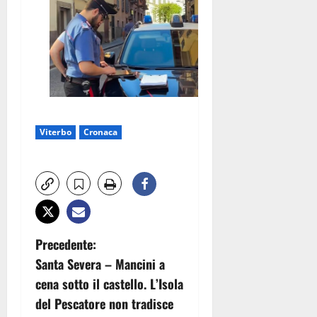
Viterbo
Cronaca
N
Precedente:
Santa Severa – Mancini a
a
cena sotto il castello. L’Isola
v
del Pescatore non tradisce