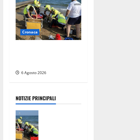
Cronaca
Tuffo vietato dal pontile,
muore un 17enne dopo
quattro giorni di agonia
6 Agosto 2026
NOTIZIE PRINCIPALI
Tuffo vietato
dal pontile,
muore un
17enne dopo