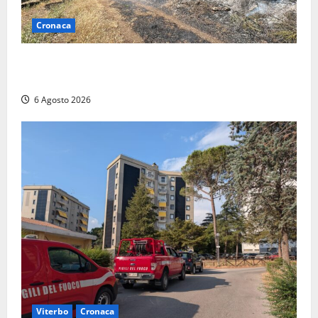
Cronaca
Principio di incendio nella Riserva del Lago di Vico:
sul posto tracce di bivacchi abusivi
6 Agosto 2026
Viterbo
Cronaca