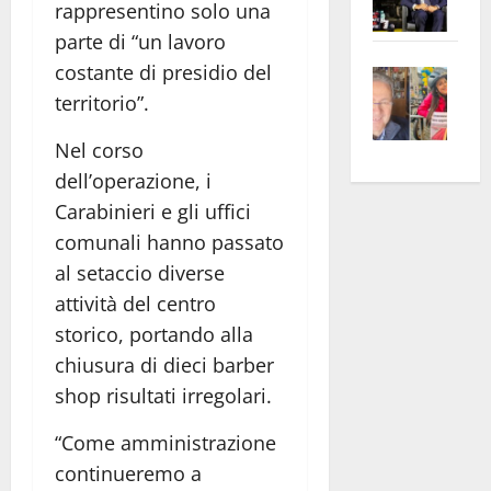
rappresentino solo una
Pian
Tax
parte di “un lavoro
apre
Area
costante di presidio del
Vite
la
sogl
–
rass
territorio”.
Isee
A
atte
a
Nel corso
Omb
anc
26mi
dell’operazione, i
Fest
Cont
euro
Fron
Carabinieri e gli uffici
Vald
per
e
e
l’an
comunali hanno passato
Gabb
Zang
acca
al setaccio diverse
vis
202
attività del centro
a
storico, portando alla
vis
chiusura di dieci barber
shop risultati irregolari.
“Come amministrazione
continueremo a