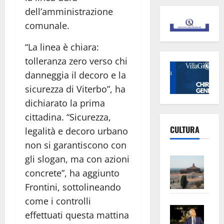
dell’amministrazione
comunale.
“La linea è chiara:
tolleranza zero verso chi
danneggia il decoro e la
sicurezza di Viterbo”, ha
dichiarato la prima
cittadina. “Sicurezza,
CULTURA
legalità e decoro urbano
non si garantiscono con
Vite
gli slogan, ma con azioni
–
concrete”, ha aggiunto
L’Un
Frontini, sottolineando
ampl
come i controlli
Saba
la
effettuati questa mattina
–
No