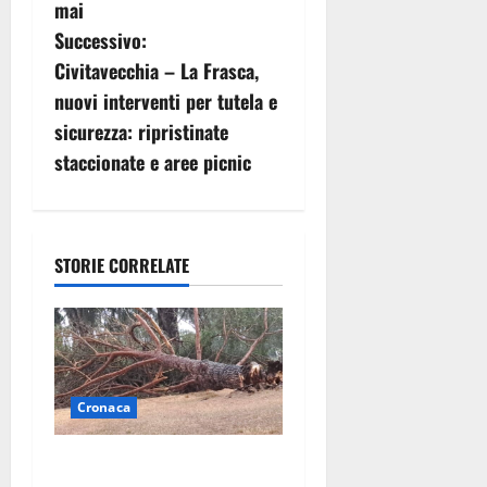
mai
i
Successivo:
g
Civitavecchia – La Frasca,
nuovi interventi per tutela e
a
sicurezza: ripristinate
z
staccionate e aree picnic
i
o
STORIE CORRELATE
n
e
a
Cronaca
r
Maltempo su Civita