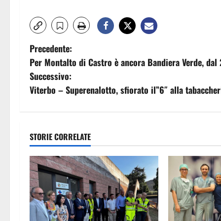
N
Precedente:
Per Montalto di Castro è ancora Bandiera Verde, dal
a
Successivo:
v
Viterbo – Superenalotto, sfiorato il”6″ alla tabacche
i
g
STORIE CORRELATE
a
z
i
o