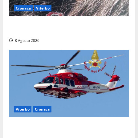
Cronaca
Viterbo
Aveva compiuto 23 anni ieri: Benedetta trovata
morta nell’ex Consorzio agrario
8 Agosto 2026
Viterbo
Cronaca
Piccolo elicottero precipita a Sutri, ricerche in corso
dopo la segnalazione ma si rivela falso allarme