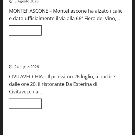
3 Agosto 2026
al
Concorso
MONTEFIASCONE – Montefiascone ha alzato i calici
regionale
del
e dato ufficialmente il via alla 66ª Fiera del Vino,...
Lazio
Leggi
Leggi tutto
di
Food News
più
su
Montefiascone
brinda
Stecca x Esterina: una serata a quattro mani tra Roma e il
alla
mare di Civitavecchia
sua
Fiera
24 Luglio 2026
del
Vino:
CIVITAVECCHIA – Il prossimo 26 luglio, a partire
inaugurazione
da
dalle ore 20, il ristorante Da Esterina di
record
per
Civitavecchia...
la
66ª
edizione
Leggi
Leggi tutto
di
Cronaca
Food News
Viterbo
più
su
Stecca
x
Montefiascone – I NAS dei carabinieri chiudono la Cantina
Esterina:
Sociale: gravi carenze igieniche
una