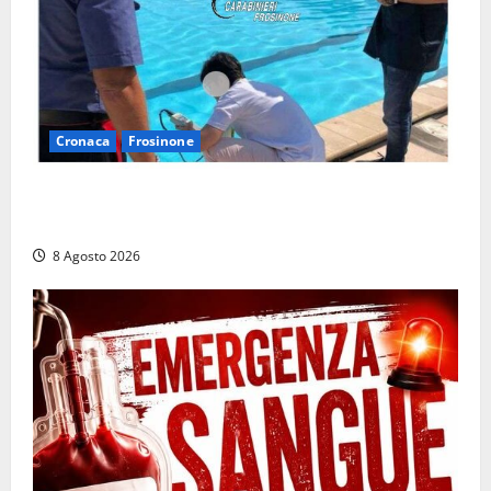
Cronaca
Frosinone
Irregolarità in una piscina di Roccasecca: scattano
la sospensione e una pesante multa
8 Agosto 2026