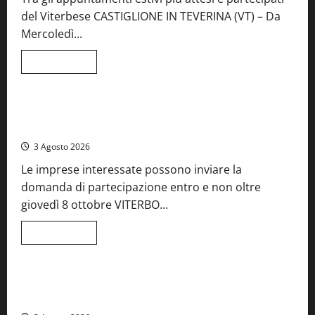
del Viterbese CASTIGLIONE IN TEVERINA (VT) – Da
Mercoledì...
Leggi
Leggi tutto
di
Food News
più
su
A
Castiglione
Birre Preziose, aperte le iscrizioni al Concorso regionale
in
del Lazio
Teverina
la
3 Agosto 2026
41esima
festa
Le imprese interessate possono inviare la
del
Vino:
domanda di partecipazione entro e non oltre
cantine
aperte,
giovedì 8 ottobre VITERBO...
musica
e
spettacolo
Leggi
Leggi tutto
di
Viterbo
Food News
più
su
Birre
Preziose,
Montefiascone brinda alla sua Fiera del Vino: inaugurazione
aperte
da record per la 66ª edizione
le
iscrizioni