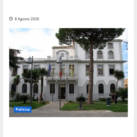
Auto sospetta fermata a Fiuggi: la polizia trova un
coltello, cocaina e hashish. Quattro nei guai
8 Agosto 2026
Politica
Civitavecchia – Accesso agli atti, il Pd fa chiarezza:
“Non è stato ridotto nessun diritto”