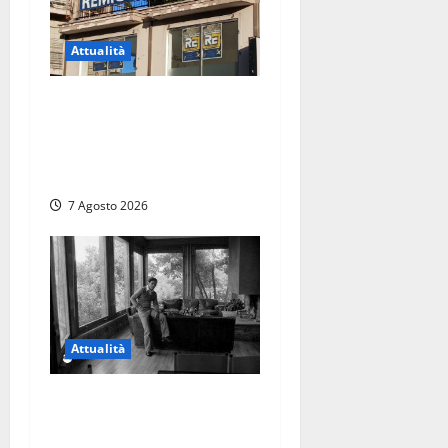
Attualità
Viterbo – Diffida per la
sindaca Frontini: “La scritta
Remigrazione è ancora al
suo posto”
7 Agosto 2026
Attualità
Torre di Chia, l’Università
Agraria risponde alle