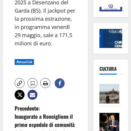
2025 a Desenzano del
Garda (BS). Il jackpot per
la prossima estrazione,
in programma venerdì
29 maggio, sale a 171,5
milioni di euro.
Attualità
CULTURA
Vite
–
L’Un
N
ampl
Precedente:
Saba
la
Inaugurato a Ronciglione il
a
–
No
primo ospedale di comunità
Pian
Tax