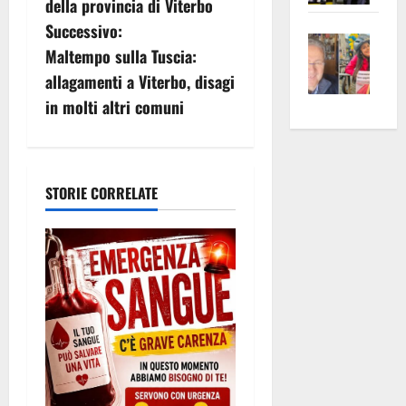
v
della provincia di Viterbo
apre
Area
Successivo:
i
Vite
la
sogl
Maltempo sulla Tuscia:
–
rass
Isee
g
allagamenti a Viterbo, disagi
A
atte
a
in molti altri comuni
Omb
anc
26mi
a
Fest
Cont
euro
Fron
z
Vald
per
e
e
l’an
i
STORIE CORRELATE
Gabb
Zang
acca
vis
202
o
a
vis
n
e
a
r