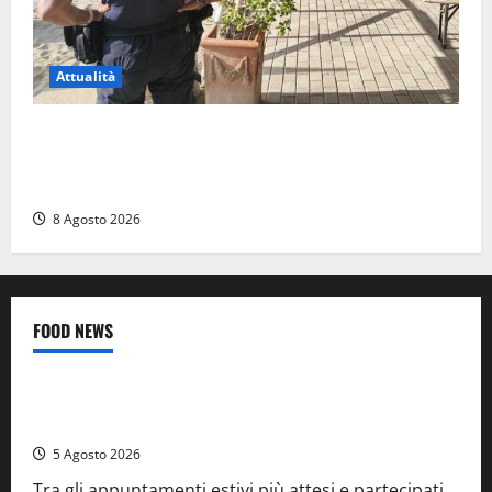
Attualità
Sant’Agostino, la beffa de “La Scogliera”: il Comune
autorizza il chiosco due giorni dopo i sigilli, ma lo
stabilimento resta bloccato
8 Agosto 2026
FOOD NEWS
Food News
Viterbo
A Castiglione in Teverina la 41esima festa del Vino: cantine
aperte, musica e spettacolo
5 Agosto 2026
Tra gli appuntamenti estivi più attesi e partecipati