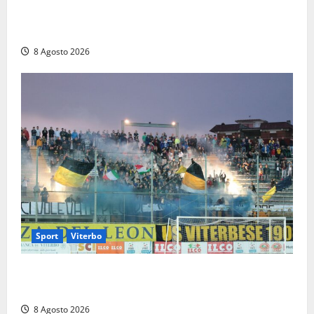
L’ultimo saluto a Luigi Cavallari: dal tuffo nel lago di
Vico ai 37 giorni di ricerche
8 Agosto 2026
Sport
Viterbo
La Viterbese riparte dalla Serie D: tre amichevoli a
Chianciano, poi il debutto in Coppa Italia con l’Anzio
8 Agosto 2026