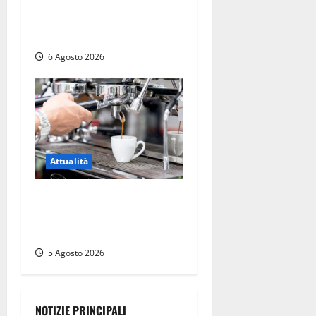
polemiche: “Non è un
esproprio, è l’esecuzione di
una sentenza”
6 Agosto 2026
Attualità
Viterbo – Pubblici esercizi
aperti a Ferragosto, il
comune predispone elenco
5 Agosto 2026
NOTIZIE PRINCIPALI