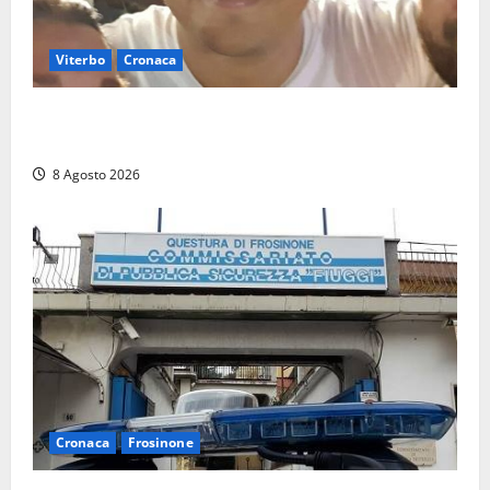
Viterbo
Cronaca
Brutto incidente stradale per Alessio Fiorillo:
Viterbo si stringe al suo “ciuffo”
8 Agosto 2026
Cronaca
Frosinone