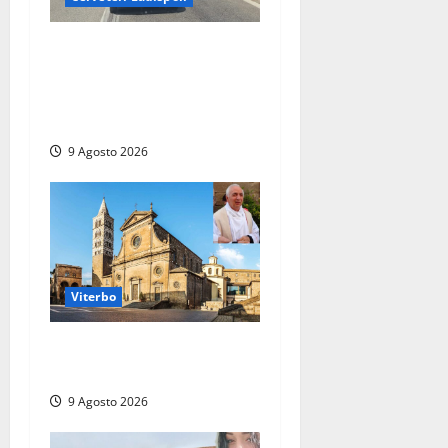
Grave incidente sull’Aurelia
tra Ladispoli e Torrimpietra,
corsia per Civitavecchia
bloccata per due ore
9 Agosto 2026
Viterbo
La Diocesi di Viterbo piange
don Giuseppe Giulianelli
9 Agosto 2026