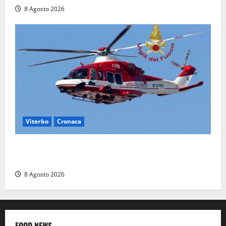
8 Agosto 2026
Viterbo
Cronaca
Scattano le ricerche per un piccolo elicottero
precipitato a Sutri: era un falso allarme
8 Agosto 2026
FOOD NEWS