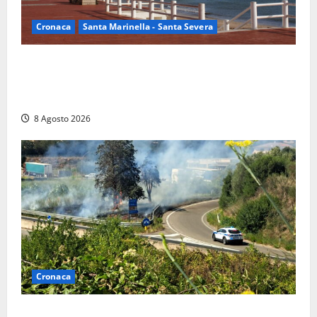
Cronaca
Santa Marinella - Santa Severa
Furti delle chiavi di casa nelle auto, l’allarme arriva
anche a Santa Marinella: “Grazie al libretto i ladri
trovano l’indirizzo”
8 Agosto 2026
Cronaca
Montalto di Castro – Svincolo dell’Aurelia chiuso per