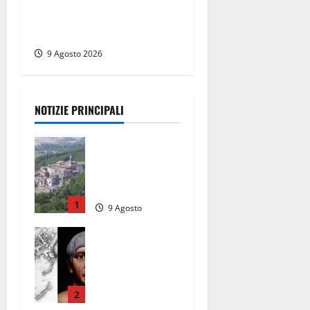
donano oltre 3mila euro in
beneficenza
9 Agosto 2026
NOTIZIE PRINCIPALI
Scossa di
terremoto
nell’alta
Tuscia
1
9 Agosto
2026
Tra l’8 e il 9
agosto del
117 moriva
Traiano.
Civitavecchi
2