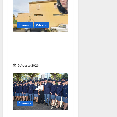
Cronaca
Viterbo
Morte della 23enne
Benedetta all’ex consorzio
agrario, fatale il “festino”
del compleanno
9 Agosto 2026
Cronaca
I giovani agenti della Polizia