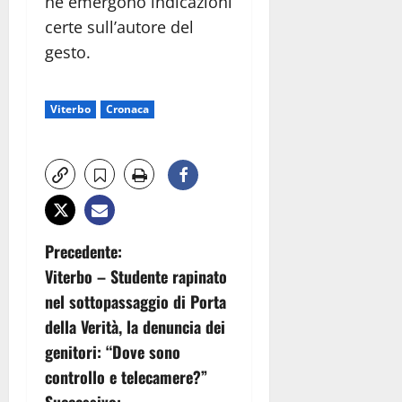
né emergono indicazioni
certe sull’autore del
gesto.
Viterbo
Cronaca
N
Precedente:
Viterbo – Studente rapinato
a
nel sottopassaggio di Porta
v
della Verità, la denuncia dei
genitori: “Dove sono
i
controllo e telecamere?”
Successivo: