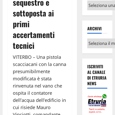
sequestro e
Altri
argomenti
sottoposta ai
primi
ARCHIVI
accertamenti
Archivi
tecnici
VITERBO – Una pistola
scacciacani con la canna
ISCRIVITI
presumibilmente
AL CANALE
DI ETRURIA
modificata è stata
NEWS
rinvenuta nel vano che
ospita il contatore
dell’acqua dell’edificio in
cui risiede Mauro
Vinciotti, comandante