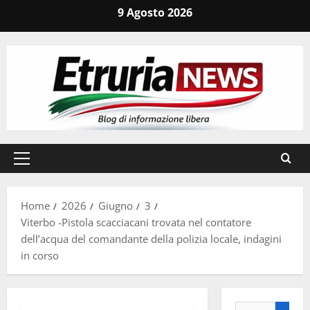
Vai
9 Agosto 2026
al
contenuto
Menu
principale
Home
2026
Giugno
3
Viterbo -Pistola scacciacani trovata nel contatore
dell’acqua del comandante della polizia locale, indagini
in corso
Ricerca