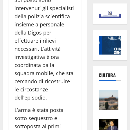
intervenuti gli specialisti
della polizia scientifica
insieme a personale
della Digos per
effettuare i rilievi
necessari. L’attività
investigativa è ora
coordinata dalla
squadra mobile, che sta
CULTURA
cercando di ricostruire
le circostanze
Vite
dell’episodio.
–
L’Un
L’arma è stata posta
ampl
sotto sequestro e
Saba
la
sottoposta ai primi
–
No