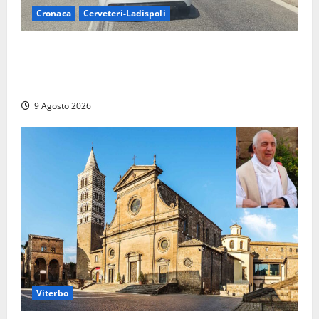
Cronaca
Cerveteri-Ladispoli
Grave incidente sull’Aurelia tra Ladispoli e
Torrimpietra, corsia per Civitavecchia bloccata per
due ore
9 Agosto 2026
Viterbo