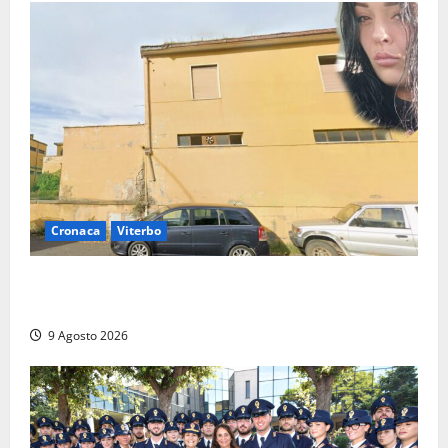
Cronaca
Viterbo
Morte della 23enne Benedetta all’ex consorzio
agrario, fatale il “festino” del compleanno
9 Agosto 2026