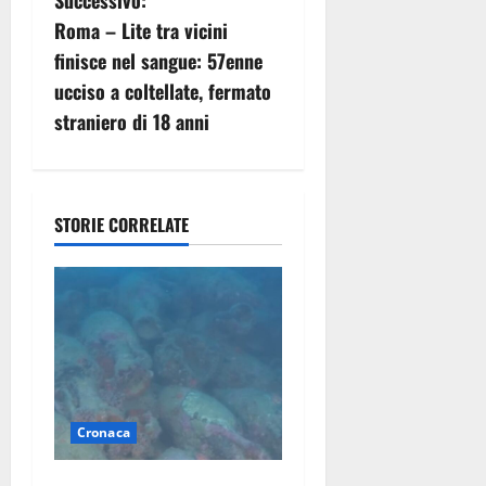
g
Roma – Lite tra vicini
a
finisce nel sangue: 57enne
z
ucciso a coltellate, fermato
straniero di 18 anni
i
o
n
STORIE CORRELATE
e
a
r
t
Cronaca
i