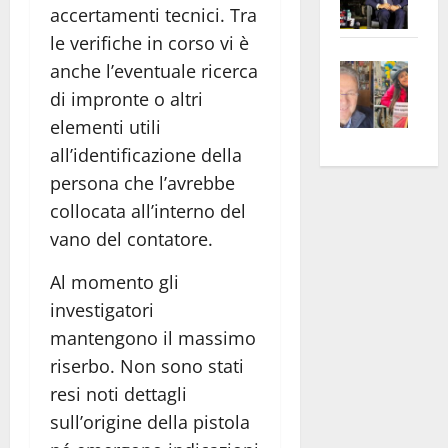
accertamenti tecnici. Tra
Pian
Tax
le verifiche in corso vi è
apre
Area
Vite
la
sogl
anche l’eventuale ricerca
–
rass
Isee
di impronte o altri
A
atte
a
elementi utili
Omb
anc
26mi
all’identificazione della
Fest
Cont
euro
persona che l’avrebbe
Fron
Vald
per
collocata all’interno del
e
e
l’an
vano del contatore.
Gabb
Zang
acca
vis
202
Al momento gli
a
investigatori
vis
mantengono il massimo
riserbo. Non sono stati
resi noti dettagli
sull’origine della pistola