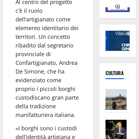
Al centro del progetto
c’è il ruolo
dell’artigianato come
elemento identitario dei
territori. Un concetto
ribadito dal segretario
provinciale di
Confartigianato, Andrea
De Simone, che ha
CULTURA
evidenziato come
proprio i piccoli borghi
Vite
custodiscano gran parte
–
della tradizione
L’Un
ampl
manifatturiera italiana.
Saba
la
«I borghi sono i custodi
–
No
dell’identità artigiana e
Pian
Tax