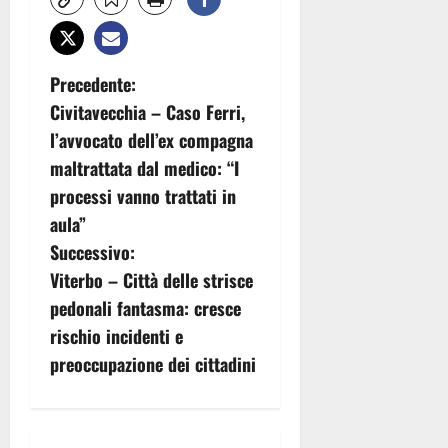
N
Precedente:
Civitavecchia – Caso Ferri,
a
l’avvocato dell’ex compagna
v
maltrattata dal medico: “I
processi vanno trattati in
i
aula”
g
Successivo:
Viterbo – Città delle strisce
a
pedonali fantasma: cresce
z
rischio incidenti e
preoccupazione dei cittadini
i
o