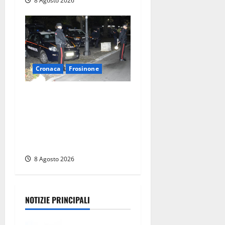
8 Agosto 2026
Cronaca
Frosinone
Coppia sorpresa con la
droga in casa a Fiuggi:
l’alloggio era un
‘laboratorio’ per preparare
dosi
8 Agosto 2026
NOTIZIE PRINCIPALI
Viterbo,