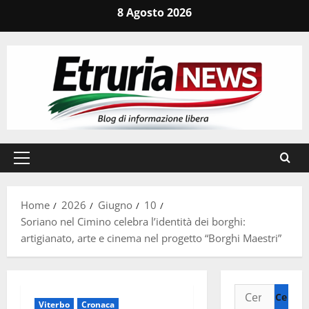
Vai
8 Agosto 2026
al
contenuto
Menu
principale
Home
2026
Giugno
10
Soriano nel Cimino celebra l’identità dei borghi:
artigianato, arte e cinema nel progetto “Borghi Maestri”
Ricerca
Viterbo
Cronaca