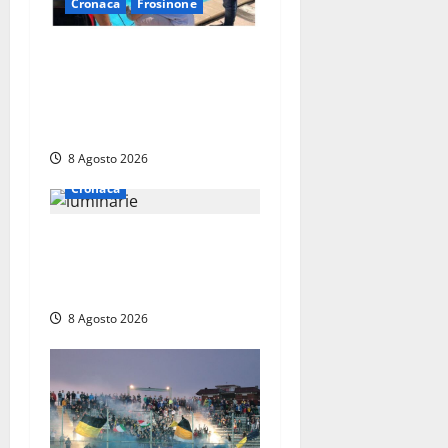
Cronaca
Frosinone
Irregolarità in una piscina
di Roccasecca: scattano la
sospensione e una pesante
multa
8 Agosto 2026
Cronaca
Calanna – Elettricista muore
folgorato mentre monta le
luminarie per la festa
8 Agosto 2026