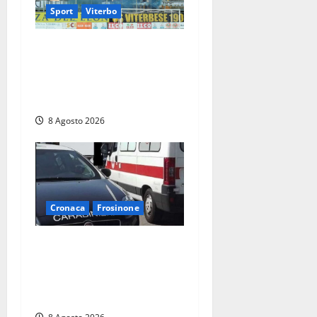
Sport
Viterbo
La Viterbese riparte dalla
Serie D: tre amichevoli a
Chianciano, poi il debutto in
Coppa Italia con l’Anzio
8 Agosto 2026
Cronaca
Frosinone
Anziano bloccato con lo
spray al peperoncino: per
un 73enne di Esperia scatta
la libertà vigilata