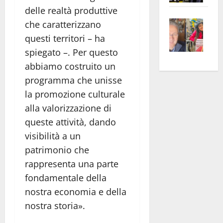
apre
delle realtà produttive
Area
Vite
la
sogl
che caratterizzano
–
rass
Isee
questi territori – ha
A
atte
a
spiegato –. Per questo
Omb
anc
26mi
abbiamo costruito un
Fest
Cont
euro
programma che unisse
Fron
Vald
per
la promozione culturale
e
e
l’an
alla valorizzazione di
Gabb
Zang
acca
vis
queste attività, dando
202
a
visibilità a un
vis
patrimonio che
rappresenta una parte
fondamentale della
nostra economia e della
nostra storia».