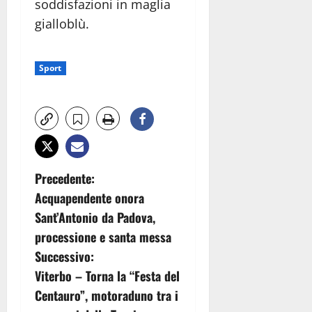
soddisfazioni in maglia
gialloblù.
Sport
N
Precedente:
Acquapendente onora
a
Sant’Antonio da Padova,
v
processione e santa messa
Successivo:
i
Viterbo – Torna la “Festa del
g
Centauro”, motoraduno tra i