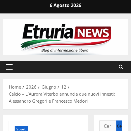
Vai
6 Agosto 2026
al
contenuto
Menu
principale
Home
2026
Giugno
12
Calcio – L’Aurora Viterbo annuncia due nuovi innesti:
Alessandro Gregori e Francesco Medori
Ricerca
Sport