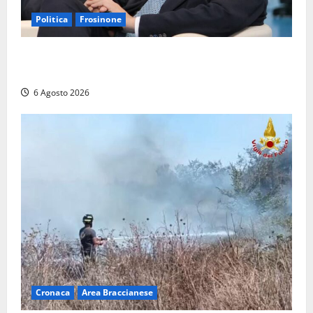
Politica
Frosinone
Frosinone – TAV e nuovo aeroporto: la ‘ricetta’ di
Quadrini per il rilancio della Ciociaria
6 Agosto 2026
Cronaca
Area Braccianese