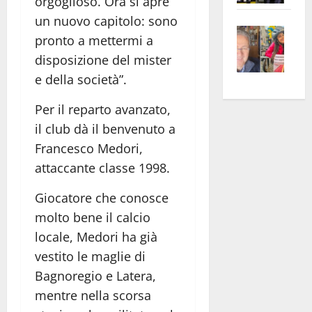
orgoglioso. Ora si apre
apre
Area
un nuovo capitolo: sono
Vite
la
sogl
pronto a mettermi a
–
rass
Isee
disposizione del mister
A
atte
a
e della società”.
Omb
anc
26mi
Fest
Cont
euro
Per il reparto avanzato,
Fron
Vald
per
il club dà il benvenuto a
e
e
l’an
Francesco Medori,
Gabb
Zang
acca
attaccante classe 1998.
vis
202
a
Giocatore che conosce
vis
molto bene il calcio
locale, Medori ha già
vestito le maglie di
Bagnoregio e Latera,
mentre nella scorsa