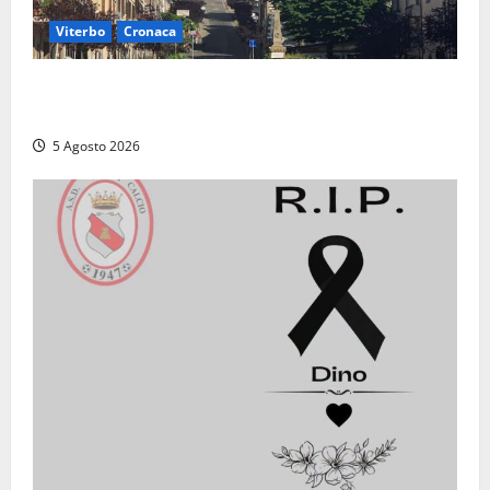
Viterbo
Cronaca
“Acrobazie Enogastronomiche”, a San Martino al
Cimino tre giorni tra sapori, memoria e tradizioni
5 Agosto 2026