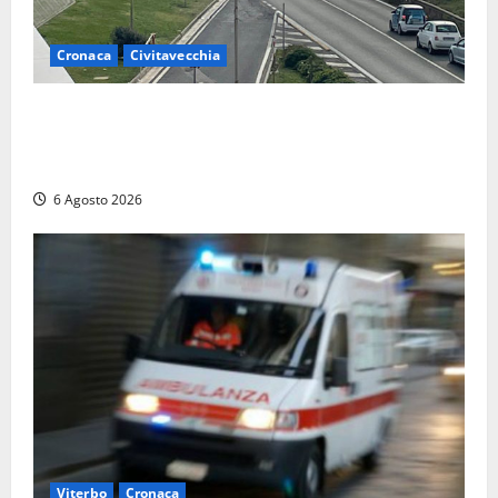
Cronaca
Civitavecchia
Civitavecchia – La segnalazione di una cliente del
supermercato: “Qualcuno ha rovistato nella mia
auto”
6 Agosto 2026
Viterbo
Cronaca