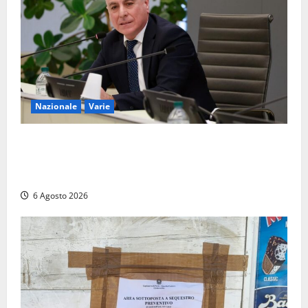
Nazionale
Varie
Nucleare: il Parlamento amplia il perimetro delle
attività di Sogin. Dopo il reattore RTS-1 del Cisam
anche il covertitore Euracos di Pavia
6 Agosto 2026