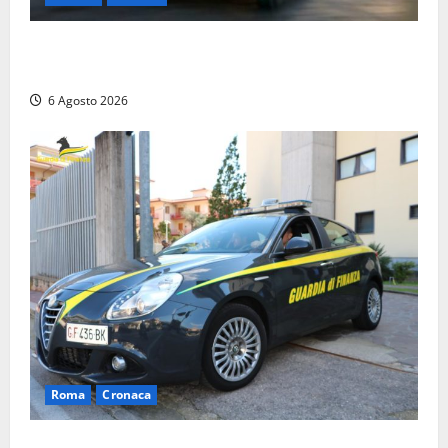
Viterbo, cade dal camion della raccolta rifiuti:
operatore trasportato in ospedale
6 Agosto 2026
Roma
Cronaca
Roma – Tor Sapienza, fermato pusher con crack e