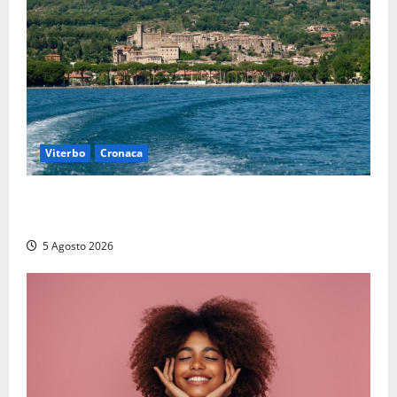
Viterbo
Cronaca
Paura sul lago di Bolsena, turista tedesca scompare
per due ore: ritrovata sana e salva
5 Agosto 2026