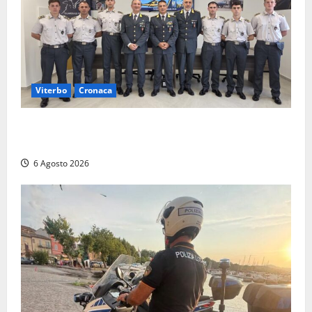
2026
Viterbo
Cronaca
Tarquinia, sei allievi marescialli della Guardia di
Finanza in supporto ai controlli estivi
6 Agosto 2026