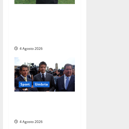
Viterbo – Rugby Lions Alto
Lazio, cambio al vertice:
Marco Lanzi nuovo
presidente dopo le
dimissioni di Morgantini
4 Agosto 2026
Sport
Umbria
Gaucci is back: il Perugia
torna di famiglia, e il primo
atto è già un caso
4 Agosto 2026