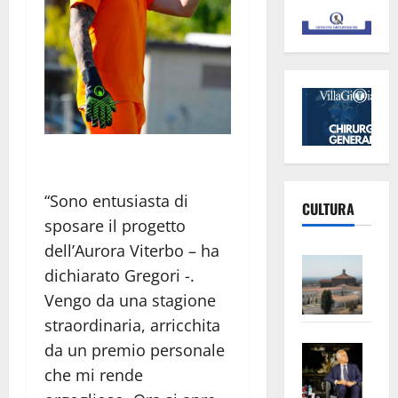
“Sono entusiasta di
CULTURA
sposare il progetto
dell’Aurora Viterbo – ha
Vite
dichiarato Gregori -.
–
Vengo da una stagione
L’Un
straordinaria, arricchita
ampl
Saba
la
da un premio personale
–
No
che mi rende
Pian
Tax