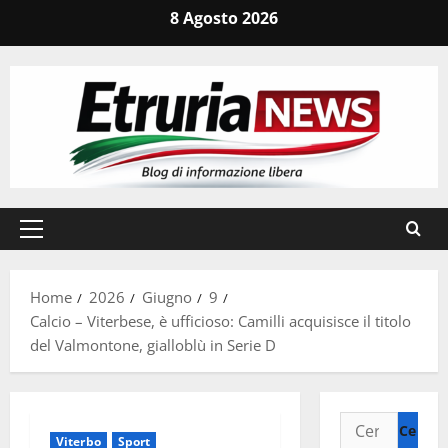
Vai
8 Agosto 2026
al
contenuto
Menu
principale
Home
2026
Giugno
9
Calcio – Viterbese, è ufficioso: Camilli acquisisce il titolo
del Valmontone, gialloblù in Serie D
Ricerca
Viterbo
Sport