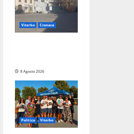
Viterbo
Cronaca
Fontana Grande, la piazza
senza identità: «Tolte le
auto, il centro è morto. E
adesso cosa resta?»
8 Agosto 2026
Politica
Viterbo