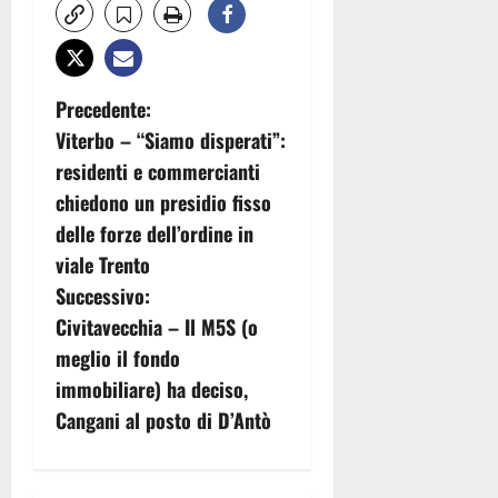
N
Precedente:
Viterbo – “Siamo disperati”:
a
residenti e commercianti
v
chiedono un presidio fisso
delle forze dell’ordine in
i
viale Trento
g
Successivo:
Civitavecchia – Il M5S (o
a
meglio il fondo
z
immobiliare) ha deciso,
Cangani al posto di D’Antò
i
o