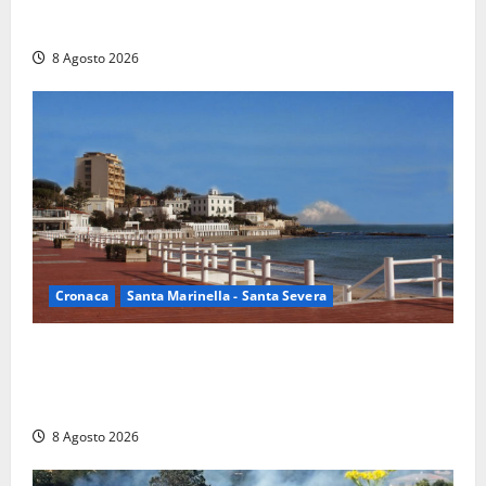
Rieti – Mondiali di Wakeboard 2026, Noa Gualtieri è
campione del mondo Under 14
8 Agosto 2026
Cronaca
Santa Marinella - Santa Severa
Furti delle chiavi di casa nelle auto, l’allarme arriva
anche a Santa Marinella: “Grazie al libretto i ladri
trovano l’indirizzo”
8 Agosto 2026