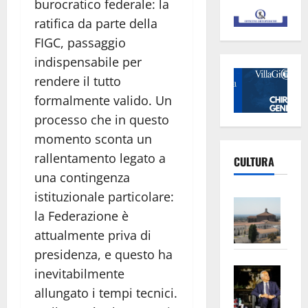
burocratico federale: la
ratifica da parte della
FIGC, passaggio
indispensabile per
rendere il tutto
formalmente valido. Un
processo che in questo
momento sconta un
rallentamento legato a
CULTURA
una contingenza
istituzionale particolare:
Vite
la Federazione è
–
attualmente priva di
L’Un
ampl
presidenza, e questo ha
Saba
la
inevitabilmente
–
No
allungato i tempi tecnici.
Pian
Tax