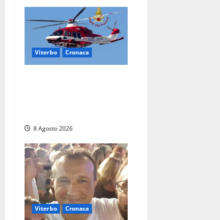
Viterbo
Cronaca
Scattano le ricerche per un
piccolo elicottero
precipitato a Sutri: era un
falso allarme
8 Agosto 2026
Viterbo
Cronaca