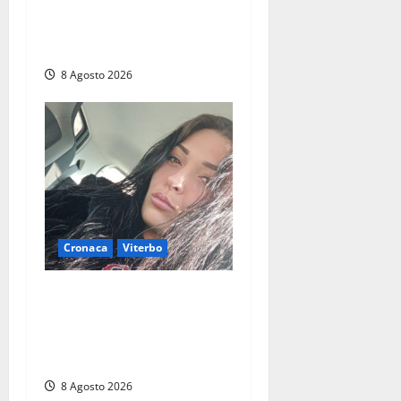
Grande partecipazione ai
gazebo di Fratelli d’Italia a
Montalto e Tarquinia
8 Agosto 2026
Cronaca
Viterbo
Aveva compiuto 23 anni
ieri: Benedetta trovata
morta nell’ex Consorzio
agrario
8 Agosto 2026