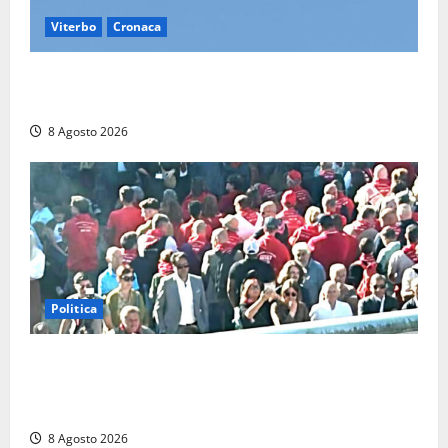
Viterbo
Cronaca
Scattano le ricerche per un piccolo elicottero
precipitato a Sutri: era un falso allarme
8 Agosto 2026
Politica
“Cgil volta le spalle a La Russa e Sberna” a
Marcinelle, Meloni: “Gesto vergognoso”. Landini
replica: “Falso”
8 Agosto 2026