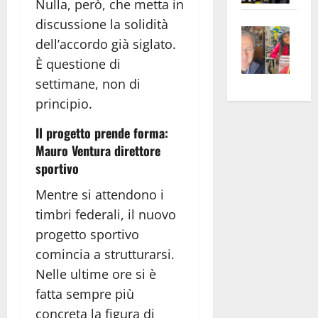
Nulla, però, che metta in
apre
Area
discussione la solidità
Vite
la
sogl
dell’accordo già siglato.
–
rass
Isee
È questione di
A
atte
a
settimane, non di
Omb
anc
26mi
Fest
Cont
euro
principio.
Fron
Vald
per
Il progetto prende forma:
e
e
l’an
Mauro Ventura direttore
Gabb
Zang
acca
sportivo
vis
202
a
Mentre si attendono i
vis
timbri federali, il nuovo
progetto sportivo
comincia a strutturarsi.
Nelle ultime ore si è
fatta sempre più
concreta la figura di