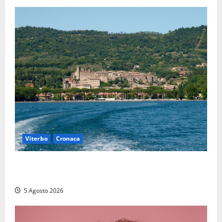
Viterbo
Cronaca
Paura sul lago di Bolsena, turista tedesca scompare
per due ore: ritrovata sana e salva
5 Agosto 2026