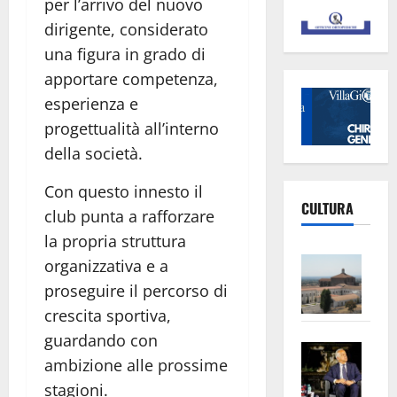
per l’arrivo del nuovo
dirigente, considerato
una figura in grado di
apportare competenza,
esperienza e
progettualità all’interno
della società.
Con questo innesto il
CULTURA
club punta a rafforzare
la propria struttura
Vite
organizzativa e a
–
proseguire il percorso di
L’Un
crescita sportiva,
ampl
guardando con
Saba
la
ambizione alle prossime
–
No
stagioni.
Pian
Tax