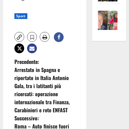
apre
Area
Vite
la
sogl
Sport
–
rass
Isee
A
atte
a
Omb
anc
26mi
Fest
Cont
euro
Fron
Vald
per
e
e
l’an
N
Precedente:
Gabb
Zang
acca
Arrestato in Spagna e
vis
202
a
a
riportato in Italia Antonio
v
vis
Gala, tra i latitanti più
ricercati: operazione
i
internazionale tra Finanza,
g
Carabinieri e rete ENFAST
Successivo:
a
Roma – Auto finisce fuori