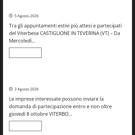
A Castiglione in Teverina la 41esima festa del Vino: cantine
aperte, musica e spettacolo
5 Agosto 2026
Tra gli appuntamenti estivi più attesi e partecipati
del Viterbese CASTIGLIONE IN TEVERINA (VT) – Da
Mercoledì...
Leggi
Leggi tutto
di
Food News
più
su
A
Castiglione
Birre Preziose, aperte le iscrizioni al Concorso regionale
in
del Lazio
Teverina
la
3 Agosto 2026
41esima
festa
Le imprese interessate possono inviare la
del
Vino:
domanda di partecipazione entro e non oltre
cantine
aperte,
giovedì 8 ottobre VITERBO...
musica
e
spettacolo
Leggi
Leggi tutto
di
Viterbo
Food News
più