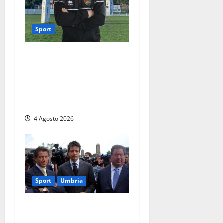
Sport
Viterbo – Rugby Lions Alto
Lazio, cambio al vertice:
Marco Lanzi nuovo
presidente dopo le
dimissioni di Morgantini
4 Agosto 2026
Sport
Umbria
Gaucci is back: il Perugia
torna di famiglia, e il primo