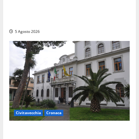
(FOTO) Frosinone, il ‘fiume del crack’: conquistato
sul Cosa il fortino della droga, 4 arresti…
multietnici
5 Agosto 2026
Civitavecchia
Cronaca
Fratelli d’Italia Civitavecchia: “Precedente
gravissimo. Sindaco e Presidente del Consiglio