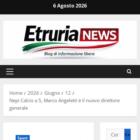
Vai
6 Agosto 2026
al
contenuto
Menu
principale
Home
2026
Giugno
12
Nepi Calcio a 5, Marco Angeletti è il nuovo direttore
generale
Ricerca
Sport