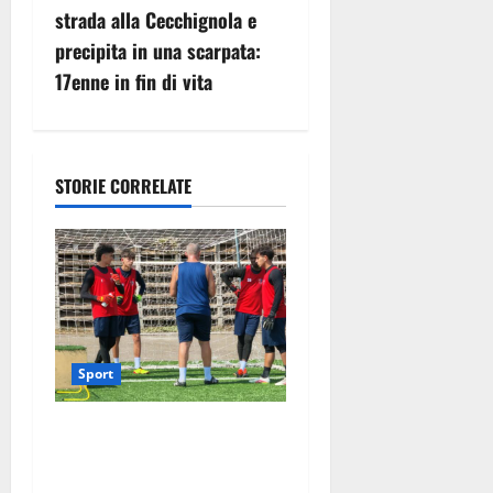
z
strada alla Cecchignola e
precipita in una scarpata:
i
17enne in fin di vita
o
n
STORIE CORRELATE
e
a
r
t
Sport
i
c
Calcio – Sorianese, si
riparte quasi da zero: al via
o
la preparazione verso