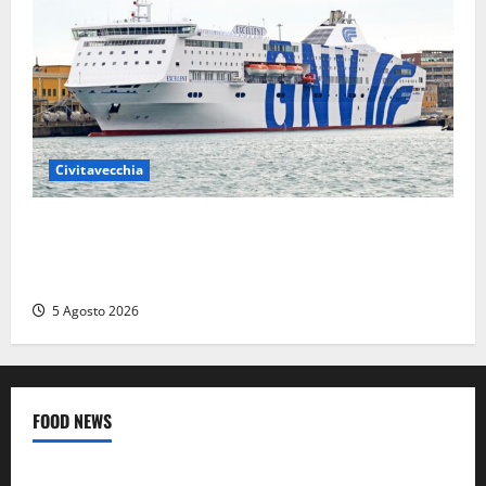
Civitavecchia
Civitavecchia – Da GNV nuova tratta di traghetti per
l’Algeria, a bordo: cucina halal e sala dedicata alla
preghiera
5 Agosto 2026
FOOD NEWS
Food News
Viterbo