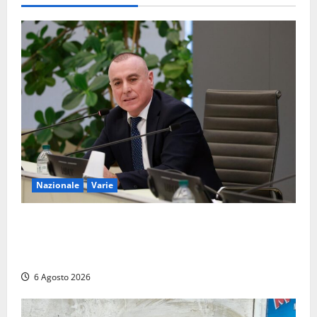
morta sul
colpo
5 Agosto
2026
Nazionale
Varie
Nucleare: il Parlamento amplia il perimetro delle
attività di Sogin. Dopo il reattore RTS-1 del Cisam
anche il covertitore Euracos di Pavia
6 Agosto 2026