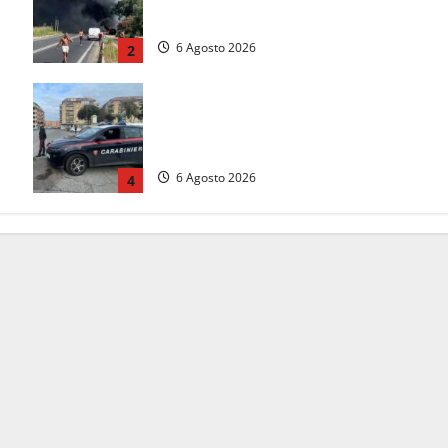
a
entrambe le direzioni (FOTO)
6 Agosto 2026
2
Tarquinia – Inseguimento sulla
Tuscanese: 25enne senza patente
fermato dopo la fuga in auto
6 Agosto 2026
4