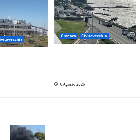
Cronaca
Civitavecchia
ivitavecchia
Civitavecchia – La segnalazione di
– Tvn, il Comitato
una cliente del supermercato:
osco”: “Bene la fine
“Qualcuno ha rovistato nella mia
a il bosco va
auto”
6 Agosto 2026
Santa Marinella – Vasto incendio
sull’Aurelia: strada chiusa in