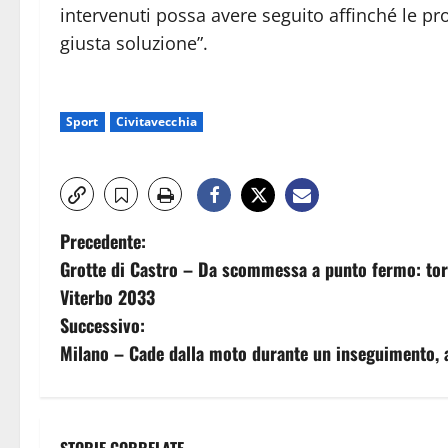
intervenuti possa avere seguito affinché le 
giusta soluzione”.
Sport
Civitavecchia
N
Precedente:
Grotte di Castro – Da scommessa a punto fermo: torna
a
Viterbo 2033
v
Successivo:
Milano – Cade dalla moto durante un inseguimento, a
i
g
STORIE CORRELATE