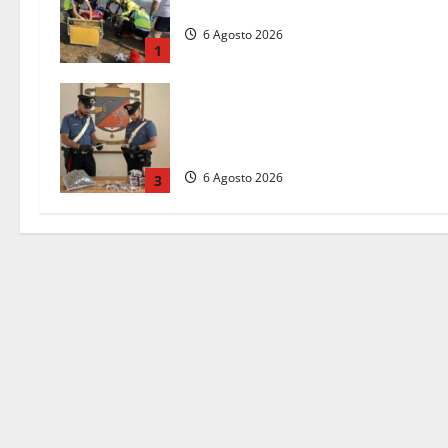
17enne dopo quattro giorni di agoni
6 Agosto 2026
1
Blitz dei Carabinieri a Ladispoli: in
una casa trovati 7 kg di hashish e
una donna chiusa a chiave
6 Agosto 2026
3