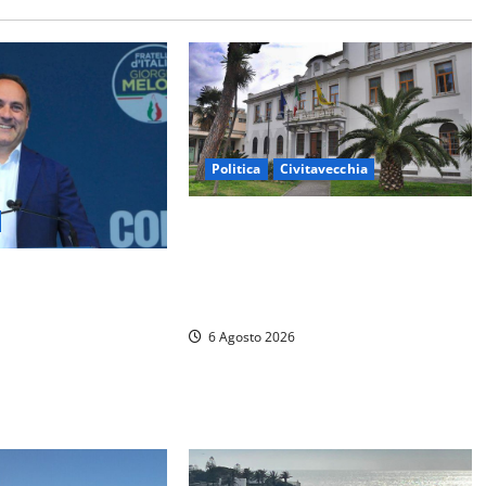
Politica
Civitavecchia
Civitavecchia – Fratelli d’Italia
sulle Terme Imperiali: “Piendibene
– Fosso Crepacuore,
e Cangani spieghino perché stanno
“Il Comune sapeva
bloccando un’occasione storica”
orevole al rinnovo
6 Agosto 2026
 ha informato il