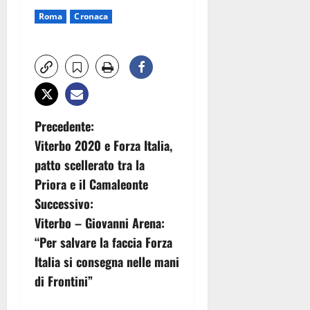
Roma
Cronaca
N
Precedente:
Viterbo 2020 e Forza Italia,
a
patto scellerato tra la
v
Priora e il Camaleonte
Successivo:
i
Viterbo – Giovanni Arena:
g
“Per salvare la faccia Forza
Italia si consegna nelle mani
a
di Frontini”
z