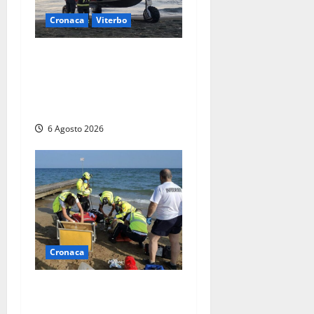
Cronaca
Viterbo
Imbarcazione si capovolge
al Lago di Bolsena, quattro
persone messe in salvo dai
vigili del fuoco
6 Agosto 2026
Cronaca
Tuffo vietato dal pontile,
muore un 17enne dopo