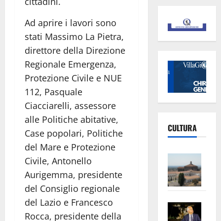
cittadini.
Ad aprire i lavori sono
stati Massimo La Pietra,
direttore della Direzione
Regionale Emergenza,
Protezione Civile e NUE
112, Pasquale
Ciacciarelli, assessore
alle Politiche abitative,
CULTURA
Case popolari, Politiche
del Mare e Protezione
Vite
Civile, Antonello
–
Aurigemma, presidente
L’Un
del Consiglio regionale
ampl
del Lazio e Francesco
Saba
la
Rocca, presidente della
–
No