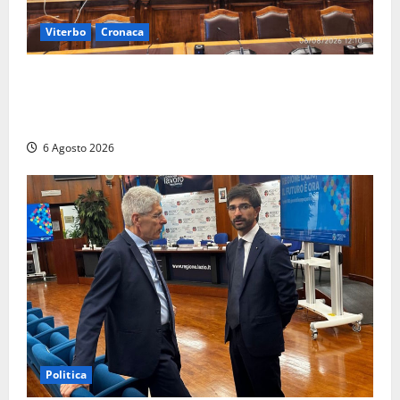
Viterbo
Cronaca
Viterbo – Ombre Festival chiude con successo e
pensa al futuro: “Ora progetto pilota per una Fiera
del Libro nella Tuscia”
6 Agosto 2026
Politica