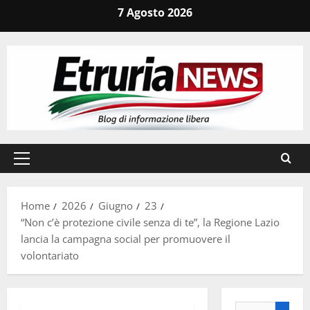
Vai
7 Agosto 2026
al
contenuto
Menu
principale
Home
2026
Giugno
23
“Non c’è protezione civile senza di te”, la Regione Lazio
lancia la campagna social per promuovere il
volontariato
Ricerca