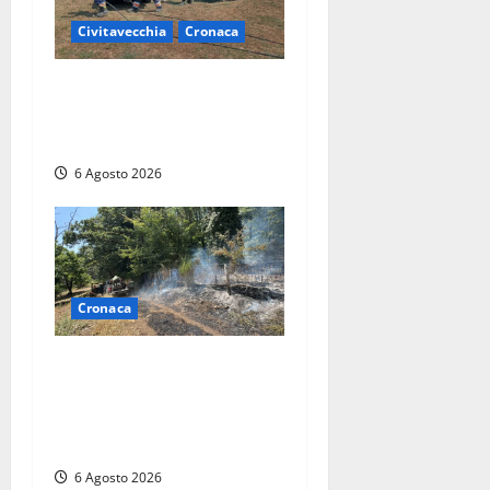
l
Civitavecchia
Cronaca
o
Civitavecchia – Vasto
incendio al Sasso, maxi
mobilitazione di soccorsi
6 Agosto 2026
Cronaca
Principio di incendio nella
Riserva del Lago di Vico: sul
posto tracce di bivacchi
abusivi
6 Agosto 2026