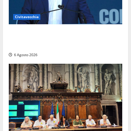
Civitavecchia
Civitavecchia – Fosso Crepacuore, Grasso (FdI): “Il
Comune sapeva del parere favorevole al rinnovo
dell’AIA e non ha informato il Consiglio”
6 Agosto 2026