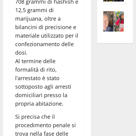
708 grammi di hashish e
apre
Area
12,5 grammi di
Vite
la
sogl
marijuana, oltre a
–
rass
Isee
bilancini di precisione e
A
atte
a
materiale utilizzato per il
Omb
anc
26mi
Fest
Cont
confezionamento delle
euro
Fron
Vald
per
dosi.
e
e
l’an
Al termine delle
Gabb
Zang
acca
formalità di rito,
vis
202
l’arrestato è stato
a
sottoposto agli arresti
vis
domiciliari presso la
propria abitazione.
Si precisa che il
procedimento penale si
trova nella fase delle