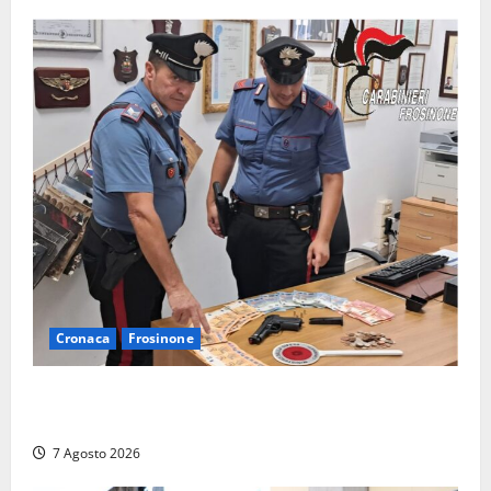
Cronaca
Frosinone
Assalto armato al Conad di Ceccano: lo schianto in
camper e l’arresto lampo a Frosinone
7 Agosto 2026