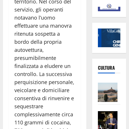
territorio. Nel corso del
servizio, gli operanti
notavano l’uomo
effettuare una manovra
ritenuta sospetta a
bordo della propria
autovettura,
presumibilmente
finalizzata a eludere un
CULTURA
controllo. La successiva
perquisizione personale,
Vite
veicolare e domiciliare
–
consentiva di rinvenire e
L’Un
ampl
sequestrare
Saba
la
complessivamente circa
–
No
110 grammi di cocaina,
Pian
Tax