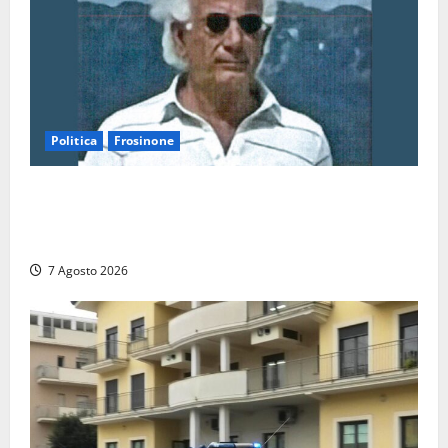
Politica
Frosinone
Verso le elezioni di Frosinone, il Polo Civico si
allarga ancora: ufficiale l’ingresso di Giorgio
Ceccarelli dopo Emanuela Turri
7 Agosto 2026