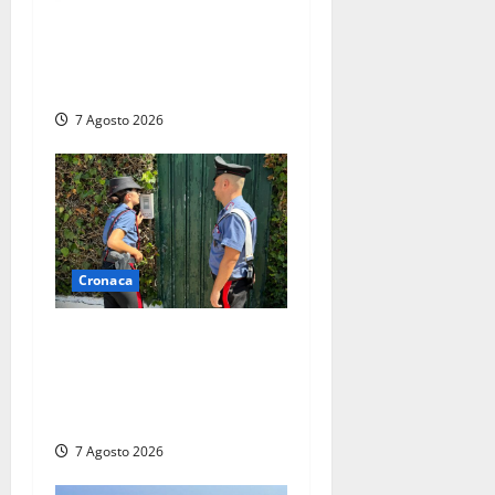
Lutto a Viterbo: è morto
Massimo Maggini, una vita
tra politica e giornalismo
7 Agosto 2026
Cronaca
Aggredisce il padre con un
coltello perché non gli dà i
soldi, arrestato a Fregene
ragazzo di 26 anni
7 Agosto 2026