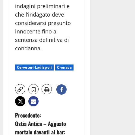
indagini preliminari e
che l’indagato deve
considerarsi presunto
innocente fino a
sentenza definitiva di
condanna.
Cerveteri-Ladispoli
Cronaca
N
Precedente:
Ostia Antica – Agguato
a
mortale davanti al bar: