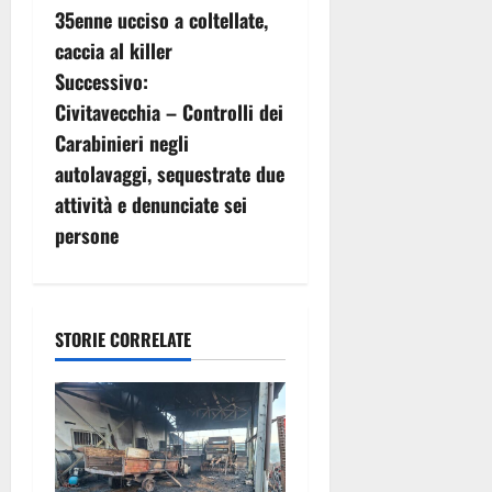
v
35enne ucciso a coltellate,
caccia al killer
i
Successivo:
g
Civitavecchia – Controlli dei
Carabinieri negli
a
autolavaggi, sequestrate due
z
attività e denunciate sei
persone
i
o
n
STORIE CORRELATE
e
a
r