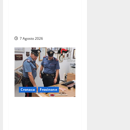
Svaligiano una farmacia a
Viterbo davanti alle
telecamere, poi commettono
altri furti a Orte: è caccia a
due donne
7 Agosto 2026
Cronaca
Frosinone
Assalto armato al Conad di
Ceccano: lo schianto in
camper e l’arresto lampo a
Frosinone