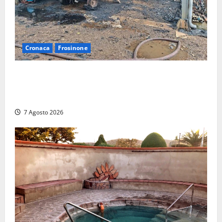
Cronaca
Frosinone
Strage di bestiame in un devastante incendio in
un’azienda agricola a Castrocielo: distrutti la
struttura e diversi mezzi
7 Agosto 2026