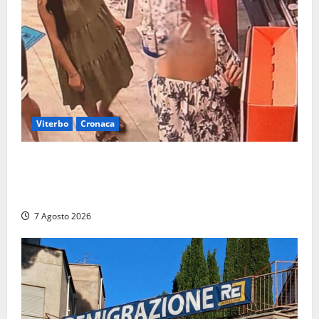
Viterbo
Cronaca
Svaligiano una farmacia a Viterbo davanti alle
telecamere, poi commettono altri furti a Orte: è
caccia a due donne
7 Agosto 2026