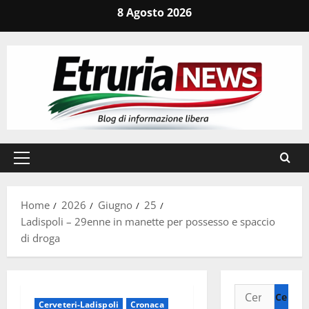
Vai
8 Agosto 2026
al
contenuto
Menu
principale
Home
2026
Giugno
25
Ladispoli – 29enne in manette per possesso e spaccio
di droga
Ricerca
Cerveteri-Ladispoli
Cronaca