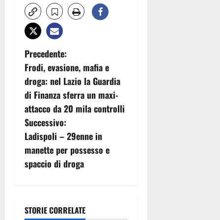
N
Precedente:
Frodi, evasione, mafia e
a
droga: nel Lazio la Guardia
v
di Finanza sferra un maxi-
attacco da 20 mila controlli
i
Successivo:
g
Ladispoli – 29enne in
manette per possesso e
a
spaccio di droga
z
i
STORIE CORRELATE