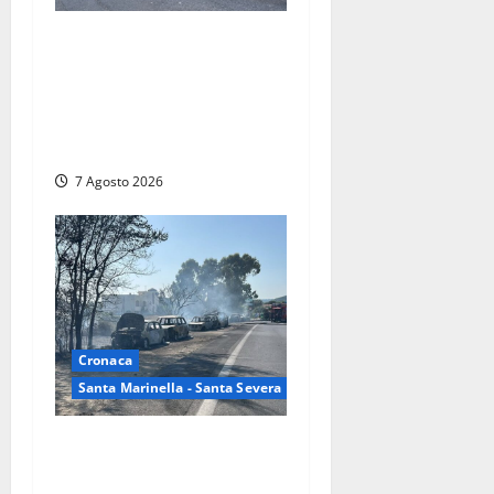
Blitz antidroga sul litorale
romano: 9 arresti e 14
denunce. In campo anche i
paracadutisti in assetto da
guerra (FOTO)
7 Agosto 2026
Cronaca
Santa Marinella - Santa Severa
Santa Marinella – Maxi
incendio sulla costa: nove