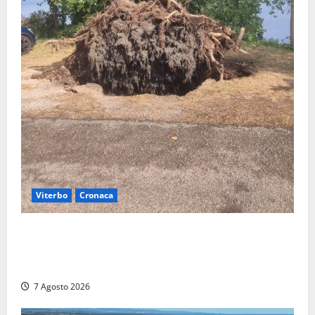
Viterbo
Cronaca
Gradoli – Il maltempo devasta il lungolago: alberi
giganteschi abbattuti e auto distrutte. Sfiorata la
tragedia (FOTO)
7 Agosto 2026