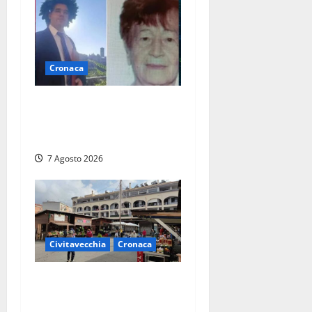
Cronaca
Chieti – Giovane uccide la
nonna a martellate,
entrambi vivevano a Roma
7 Agosto 2026
Civitavecchia
Cronaca
Civitavecchia, lavori al
Mercato: modifiche alla