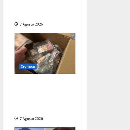
auto distrutte dal rogo,
conclusa l’emergenza
(FOTO)
7 Agosto 2026
Cronaca
Maxi sequestro da 157mila
euro a Tarquinia, la
Cassazione annulla il
provvedimento e dispone un
nuovo esame del caso
7 Agosto 2026