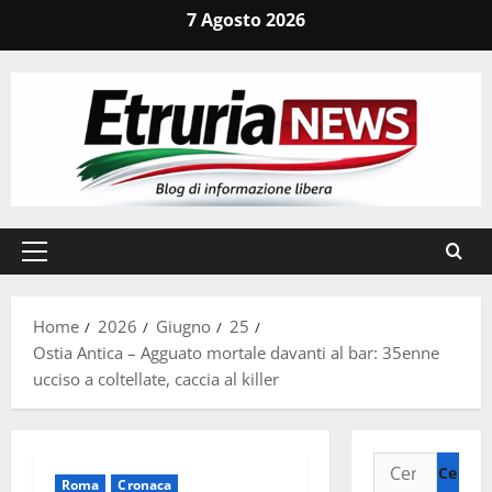
Vai
7 Agosto 2026
al
contenuto
Menu
principale
Home
2026
Giugno
25
Ostia Antica – Agguato mortale davanti al bar: 35enne
ucciso a coltellate, caccia al killer
Ricerca
Roma
Cronaca