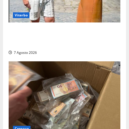
Viterbo
Viterbo, il centro storico si svuota e il video della
sindaca fa infuriare i commercianti: «Ma quali
turisti?»
7 Agosto 2026
Cronaca