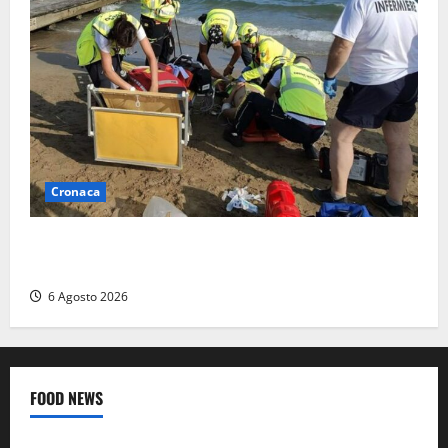
Cronaca
Tuffo vietato dal pontile, muore un 17enne dopo
quattro giorni di agonia
6 Agosto 2026
FOOD NEWS
Food News
Viterbo