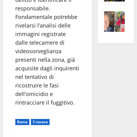
apre
Area
responsabile.
Vite
la
sogl
Fondamentale potrebbe
–
rass
Isee
rivelarsi l’analisi delle
A
atte
a
immagini registrate
Omb
anc
26mi
dalle telecamere di
Fest
Cont
euro
videosorveglianza
Fron
Vald
per
e
presenti nella zona, già
e
l’an
Gabb
Zang
acca
acquisite dagli inquirenti
vis
202
nel tentativo di
a
ricostruire le fasi
vis
dell’omicidio e
rintracciare il fuggitivo.
Roma
Cronaca