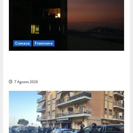
Cronaca
Frosinone
Incubo in condominio a Sora per una 76enne, finita
in ospedale per lo stress: indagati i vicini per
stalking
7 Agosto 2026