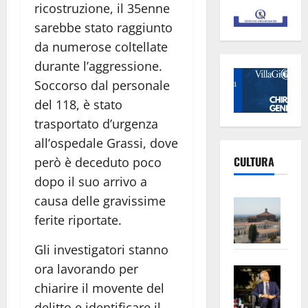
ricostruzione, il 35enne
sarebbe stato raggiunto
da numerose coltellate
durante l’aggressione.
Soccorso dal personale
del 118, è stato
trasportato d’urgenza
all’ospedale Grassi, dove
CULTURA
però è deceduto poco
dopo il suo arrivo a
causa delle gravissime
Vite
–
ferite riportate.
L’Un
Gli investigatori stanno
ampl
ora lavorando per
Saba
la
–
chiarire il movente del
No
Pian
Tax
delitto e identificare il