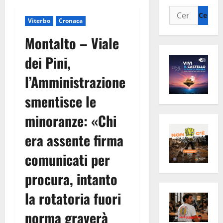
Ricerca
Viterbo
Cronaca
per:
Montalto – Viale
dei Pini,
l’Amministrazione
smentisce le
minoranze: «Chi
era assente firma
comunicati per
procura, intanto
la rotatoria fuori
norma graverà