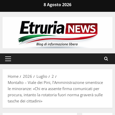
Vai
8 Agosto 2026
al
contenuto
Menu
principale
Home
2026
Luglio
2
Montalto – Viale dei Pini, l’Amministrazione smentisce
le minoranze: «Chi era assente firma comunicati per
procura, intanto la rotatoria fuori norma graverà sulle
tasche dei cittadini»