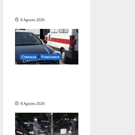
Chianciano, poi il debutto in
Coppa Italia con l’Anzio
8 Agosto 2026
Cronaca
Frosinone
Anziano bloccato con lo
spray al peperoncino: per
un 73enne di Esperia scatta
la libertà vigilata
8 Agosto 2026