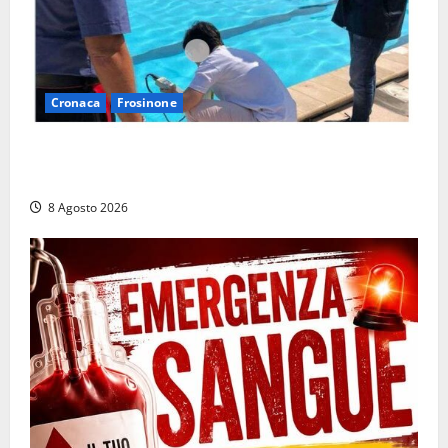
Cronaca
Frosinone
Irregolarità in una piscina di Roccasecca: scattano
la sospensione e una pesante multa
8 Agosto 2026