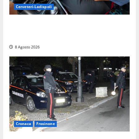
Cerveteri-Ladispoli
Da Cerveteri al mercato Trionfale, la droga viaggiava
con la frutta: 80mila euro sottovuoto e quasi tre
chili di hashish
8 Agosto 2026
Cronaca
Frosinone