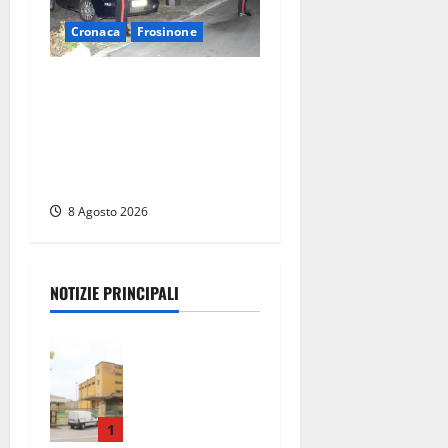
Cronaca
Frosinone
Coppia sorpresa con la
droga in casa a Fiuggi:
l’alloggio era un
‘laboratorio’ per preparare
dosi
8 Agosto 2026
NOTIZIE PRINCIPALI
Viterbo,
giovane
donna
trovata
morta nell’ex
1