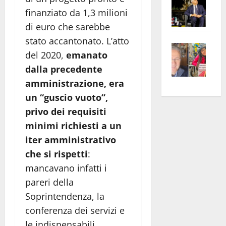
–
No
finanziato da 1,3 milioni
Pian
Tax
di euro che sarebbe
apre
Area
stato accantonato. L’atto
Vite
la
sogl
del 2020,
emanato
–
rass
Isee
dalla precedente
A
atte
a
amministrazione, era
Omb
anc
26mi
Fest
Cont
un “guscio vuoto”,
euro
Fron
Vald
per
privo dei requisiti
e
e
l’an
minimi richiesti a un
Gabb
Zang
acca
iter amministrativo
vis
202
che si rispetti
:
a
mancavano infatti i
vis
pareri della
Soprintendenza, la
conferenza dei servizi e
le indispensabili