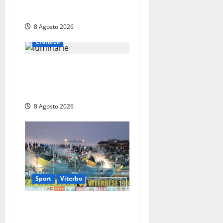
sospensione e una pesante
multa
8 Agosto 2026
Cronaca
Calanna – Elettricista muore
folgorato mentre monta le
luminarie per la festa
8 Agosto 2026
Sport
Viterbo
La Viterbese riparte dalla
Serie D: tre amichevoli a