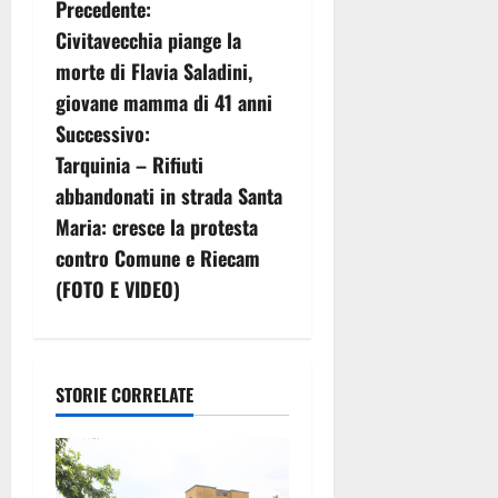
N
Precedente:
Civitavecchia piange la
a
morte di Flavia Saladini,
v
giovane mamma di 41 anni
Successivo:
i
Tarquinia – Rifiuti
g
abbandonati in strada Santa
Maria: cresce la protesta
a
contro Comune e Riecam
z
(FOTO E VIDEO)
i
o
STORIE CORRELATE
n
e