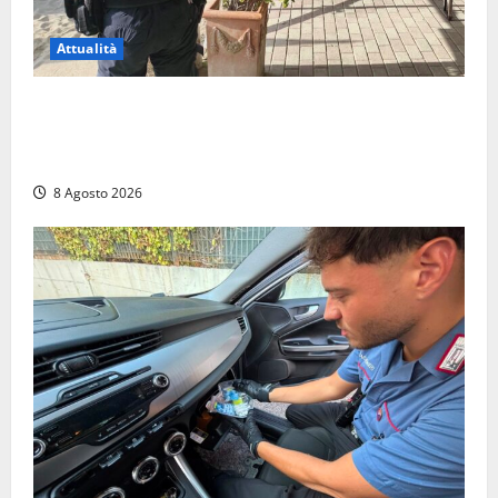
Attualità
Sant’Agostino, la beffa de “La Scogliera”: il Comune
autorizza il chiosco due giorni dopo i sigilli, ma lo
stabilimento resta bloccato
8 Agosto 2026