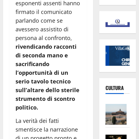
esponenti assenti hanno
firmato il comunicato
parlando come se
avessero assistito di
persona al confronto,
rivendicando racconti
di seconda mano e
sacrificando
l’opportunità di un
serio tavolo tecnico
CULTURA
sull’altare dello sterile
strumento di scontro
Vite
politico.
–
La verità dei fatti
L’Un
ampl
smentisce la narrazione
Saba
la
di un progetto pronto e