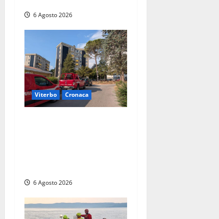
abusivi
6 Agosto 2026
Viterbo
Cronaca
Viterbo, paura in via
Murialdo: anziano minaccia
di lanciarsi dal settimo
piano, salvato dai
soccorritori (FOTO)
6 Agosto 2026