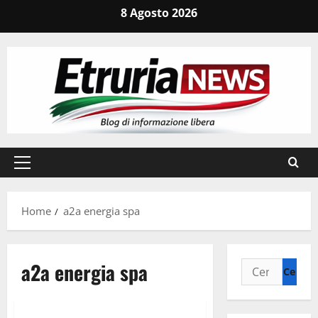
Vai
8 Agosto 2026
al
contenuto
Menu
principale
Home
a2a energia spa
a2a energia spa
Ricerca
per:
Ambiente
Regione Lazio