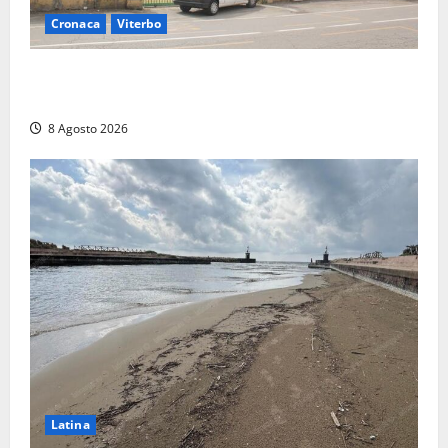
Cronaca
Viterbo
Viterbo, giovane donna trovata morta nell’ex
Consorzio agrario sulla Teverina
8 Agosto 2026
Latina