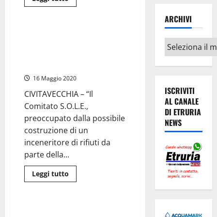
di
Ambiente
Civitavecchia
più
ARCHIVI
su
Tarquinia
–
Litorale dei “veleni” –
Il
Archivi
Inceneritore A2A, il comitato
Comitato
Sole
S.O.L.E. convoca sindaci e
riunisce
consiglieri regionali
le
istituzioni
16 Maggio 2020
e
prepara
ISCRIVITI
battaglia
CIVITAVECCHIA – “Il
contro
AL CANALE
Comitato S.O.L.E.,
l’inceneritore
DI ETRURIA
preoccupato dalla possibile
NEWS
costruzione di un
inceneritore di rifiuti da
parte della...
Leggi
Leggi tutto
di
Ambiente
più
su
Litorale
dei
Silvia Blasi (M5S)
“veleni”