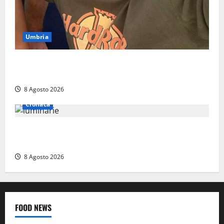
Umbria
Torreorsina dà l’ultimo saluto a Federico Romualdi,
l’autista che frenò per salvare i suoi passeggeri
8 Agosto 2026
Cronaca
Calanna – Elettricista muore folgorato mentre
monta le luminarie per la festa
8 Agosto 2026
FOOD NEWS
Food News
Viterbo