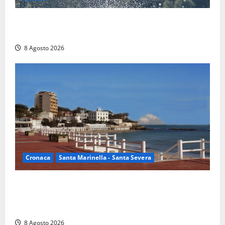
Rieti – Mondiali di Wakeboard 2026, Noa Gualtieri è
campione del mondo Under 14
8 Agosto 2026
Cronaca
Santa Marinella - Santa Severa
Furti delle chiavi di casa nelle auto, l’allarme arriva
anche a Santa Marinella: “Grazie al libretto i ladri
trovano l’indirizzo”
8 Agosto 2026