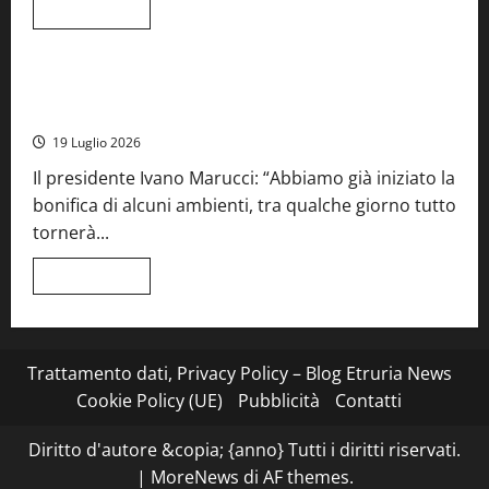
edizione
Leggi
Leggi tutto
di
Cronaca
Food News
Viterbo
più
su
Stecca
x
Montefiascone – I NAS dei carabinieri chiudono la Cantina
Esterina:
Sociale: gravi carenze igieniche
una
serata
19 Luglio 2026
a
quattro
Il presidente Ivano Marucci: “Abbiamo già iniziato la
mani
tra
bonifica di alcuni ambienti, tra qualche giorno tutto
Roma
e
tornerà...
il
mare
di
Leggi
Leggi tutto
Civitavecchia
di
più
su
Montefiascone
–
I
Trattamento dati, Privacy Policy – Blog Etruria News
NAS
dei
Cookie Policy (UE)
Pubblicità
Contatti
carabinieri
chiudono
la
Diritto d'autore &copia; {anno} Tutti i diritti riservati.
Cantina
Sociale:
|
MoreNews
di AF themes.
gravi