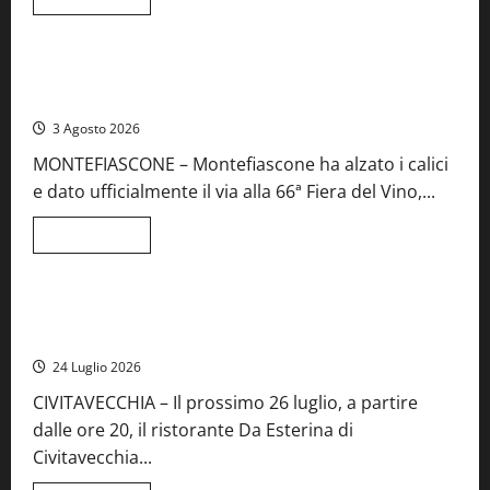
di
Viterbo
Food News
più
su
Birre
Preziose,
Montefiascone brinda alla sua Fiera del Vino: inaugurazione
aperte
da record per la 66ª edizione
le
iscrizioni
3 Agosto 2026
al
Concorso
MONTEFIASCONE – Montefiascone ha alzato i calici
regionale
del
e dato ufficialmente il via alla 66ª Fiera del Vino,...
Lazio
Leggi
Leggi tutto
di
Food News
più
su
Montefiascone
brinda
Stecca x Esterina: una serata a quattro mani tra Roma e il
alla
mare di Civitavecchia
sua
Fiera
24 Luglio 2026
del
Vino:
CIVITAVECCHIA – Il prossimo 26 luglio, a partire
inaugurazione
da
dalle ore 20, il ristorante Da Esterina di
record
per
Civitavecchia...
la
66ª