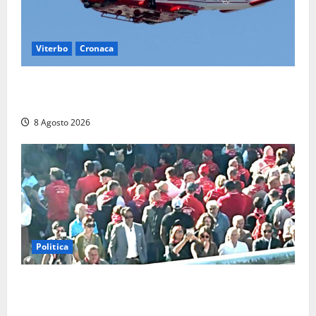
Viterbo
Cronaca
Scattano le ricerche per un piccolo elicottero
precipitato a Sutri: era un falso allarme
8 Agosto 2026
Politica
“Cgil volta le spalle a La Russa e Sberna” a
Marcinelle, Meloni: “Gesto vergognoso”. Landini