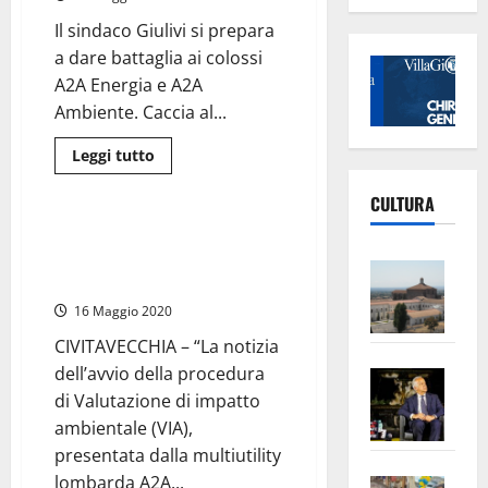
una
moratoria!
Il sindaco Giulivi si prepara
a dare battaglia ai colossi
A2A Energia e A2A
Ambiente. Caccia al...
Leggi
Leggi tutto
di
Ambiente
più
su
CULTURA
Tarquinia
–
Tarquinia – Termovalorizzatore,
Una
Porrello (M5S): ‘‘Basta umiliare
ciminiera
Vite
alta
il nostro comprensorio’’
70
–
metri
16 Maggio 2020
L’Un
per
bruciare
CIVITAVECCHIA – “La notizia
ampl
i
rifiuti
dell’avvio della procedura
Saba
la
di
Roma
di Valutazione di impatto
–
No
ambientale (VIA),
Pian
Tax
presentata dalla multiutility
apre
Area
Vite
lombarda A2A...
la
sogl