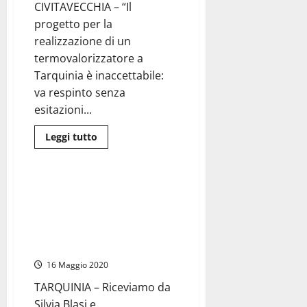
sedi
CIVITAVECCHIA – “Il
contro
progetto per la
questo
scellerato
realizzazione di un
progetto”
termovalorizzatore a
Tarquinia è inaccettabile:
va respinto senza
esitazioni...
Leggi
Leggi tutto
di
Ambiente
più
su
Tarquinia
–
Silvia Blasi (M5S): “Esprimo la
Rifiuti,
mia netta contrarietà a
Tidei
(Pd):
qualsiasi impianto di
”No
trattamento rifiuti nel comune
termovalorizzatore
Tarquinia,
di Tarquinia”
lo
dice
16 Maggio 2020
anche
il
TARQUINIA – Riceviamo da
Piano
rifiuti”
Silvia Blasi e