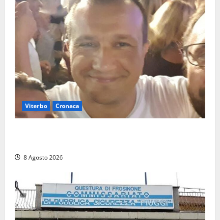
Viterbo
Cronaca
Brutto incidente stradale per Alessio Fiorillo:
Viterbo si stringe al suo “ciuffo”
8 Agosto 2026