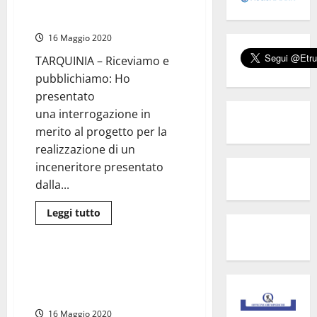
sull’inceneritore di Tarquinia:
–
Inceneritore
chiedo una moratoria!
A2A,
il
16 Maggio 2020
comitato
S.O.L.E.
TARQUINIA – Riceviamo e
convoca
sindaci
pubblichiamo: Ho
e
consiglieri
presentato
regionali
una interrogazione in
merito al progetto per la
realizzazione di un
inceneritore presentato
dalla...
Leggi
Leggi tutto
di
Ambiente
più
su
Silvia
Blasi
Tarquinia – Una ciminiera alta
(M5S)
70 metri per bruciare i rifiuti di
sull’inceneritore
di
Roma
Tarquinia:
chiedo
16 Maggio 2020