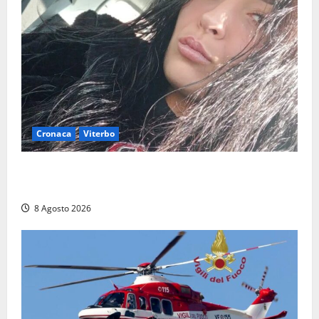
Cronaca
Viterbo
Aveva compiuto 23 anni ieri: Benedetta trovata
morta nell’ex Consorzio agrario
8 Agosto 2026