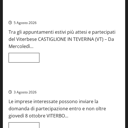
A Castiglione in Teverina la 41esima festa del Vino: cantine
aperte, musica e spettacolo
5 Agosto 2026
Tra gli appuntamenti estivi più attesi e partecipati
del Viterbese CASTIGLIONE IN TEVERINA (VT) – Da
Mercoledì...
Leggi
Leggi tutto
di
Food News
più
su
A
Castiglione
Birre Preziose, aperte le iscrizioni al Concorso regionale
in
del Lazio
Teverina
la
3 Agosto 2026
41esima
festa
Le imprese interessate possono inviare la
del
Vino:
domanda di partecipazione entro e non oltre
cantine
aperte,
giovedì 8 ottobre VITERBO...
musica
e
spettacolo
Leggi
Leggi tutto