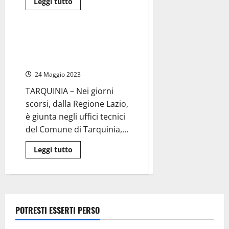
Leggi
Leggi tutto
di
Ambiente
più
su
Tarquinia
–
Tarquinia dice no al
Riglietti
termovalorizzatore di A2A
(FdI):
“Anche
Energia Spa
da
noi
24 Maggio 2023
un
no
TARQUINIA – Nei giorni
netto
al
scorsi, dalla Regione Lazio,
termovalorizzatore”
è giunta negli uffici tecnici
del Comune di Tarquinia,...
Leggi
Leggi tutto
di
più
su
Tarquinia
dice
no
al
termovalorizzatore
POTRESTI ESSERTI PERSO
di
A2A
Energia