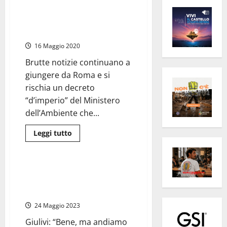
Tarquinia – Flash mob contro
l’inceneritore a Pian degli
Organi ma resta alta la guardia
16 Maggio 2020
Brutte notizie continuano a
giungere da Roma e si
rischia un decreto
“d’imperio” del Ministero
dell’Ambiente che...
Leggi
Leggi tutto
di
Ambiente
Attualità
più
su
Tarquinia
–
Tarquinia – Termovalorizzatore,
Flash
il territorio si conferma
mob
contro
compatto per il NO!
l’inceneritore
a
24 Maggio 2023
Pian
degli
Giulivi: “Bene, ma andiamo
Organi