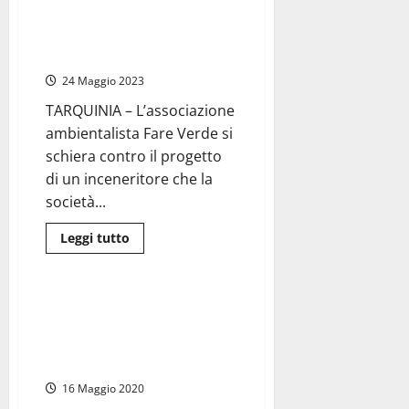
Termovalorizzatore,
Fare Verde: “Ci batteremo in
Andreani
(M5S):
tutte le sedi contro questo
“Siamo
scellerato progetto”
in
un
24 Maggio 2023
territorio
già
profondamente
TARQUINIA – L’associazione
vessato”
ambientalista Fare Verde si
schiera contro il progetto
di un inceneritore che la
società...
Leggi
Leggi tutto
di
Ambiente
più
su
Tarquinia
–
Tarquinia – Rifiuti, Tidei (Pd):
Termovalorizzatore,
”No termovalorizzatore
Fare
Verde:
Tarquinia, lo dice anche il Piano
“Ci
rifiuti”
batteremo
in
16 Maggio 2020
tutte
le