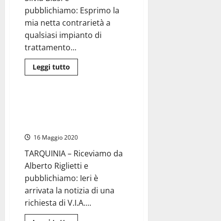
pubblichiamo: Esprimo la
mia netta contrarietà a
qualsiasi impianto di
trattamento...
Leggi
Leggi tutto
di
Ambiente
più
su
Silvia
Blasi
Tarquinia – Riglietti (FdI):
(M5S):
“Anche da noi un no netto al
“Esprimo
la
termovalorizzatore”
mia
netta
16 Maggio 2020
contrarietà
a
TARQUINIA – Riceviamo da
qualsiasi
impianto
Alberto Riglietti e
di
trattamento
pubblichiamo: Ieri è
rifiuti
arrivata la notizia di una
nel
comune
richiesta di V.I.A....
di
Tarquinia”