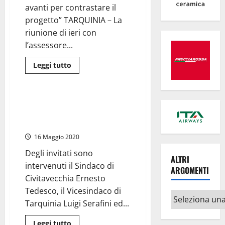
ma
avanti per contrastare il
resta
alta
progetto” TARQUINIA – La
la
riunione di ieri con
guardia
l’assessore...
Leggi
Leggi tutto
di
Ambiente
Civitavecchia
più
su
Tarquinia
–
Tarquinia – Il Comitato Sole
Termovalorizzatore,
riunisce le istituzioni e prepara
il
territorio
battaglia contro l’inceneritore
si
conferma
16 Maggio 2020
compatto
per
Degli invitati sono
il
ALTRI
NO!
intervenuti il Sindaco di
ARGOMENTI
Civitavecchia Ernesto
Tedesco, il Vicesindaco di
Altri
Tarquinia Luigi Serafini ed...
argomenti
Leggi
Leggi tutto