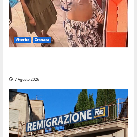
Viterbo
Cronaca
Svaligiano una farmacia a Viterbo davanti alle
telecamere, poi commettono altri furti a Orte: è
caccia a due donne
7 Agosto 2026