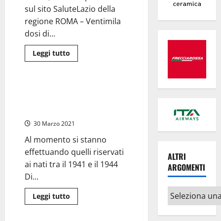
vaccino
sul sito SaluteLazio della
regione ROMA – Ventimila
dosi di...
Leggi
Leggi tutto
di
Sanità
più
su
Lazio
–
Comune: Vaccino AstraZeneca
Vaccino
per i cittadini di Pitigliano e
“by
night”
Sorano
nel
fine
30 Marzo 2021
settimana
per
Al momento si stanno
gli
over
effettuando quelli riservati
ALTRI
40
ai nati tra il 1941 e il 1944
ARGOMENTI
Di...
Altri
Leggi
Leggi tutto
di
argomenti
Sanità
più
su