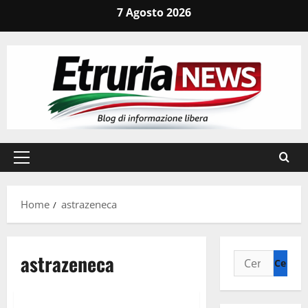
Vai
7 Agosto 2026
al
contenuto
Menu
principale
Home
astrazeneca
astrazeneca
Ricerca
per:
Cronaca