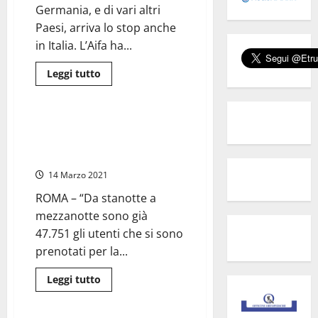
AstraZeneca
Germania, e di vari altri
è
uno
Paesi, arriva lo stop anche
schiaffo
in Italia. L’Aifa ha...
ai
cittadini”
Leggi
Leggi tutto
di
Sanità
più
su
Astrazeneca,
l’Aifa
Coronavirus Lazio, D’Amato:
vieta
“Vaccini, scorte finite: dosi per
l’utilizzo
in
altri sette giorni”
tutta
Italia
14 Marzo 2021
in
via
ROMA – “Da stanotte a
precauzionale
mezzanotte sono già
47.751 gli utenti che si sono
prenotati per la...
Leggi
Leggi tutto
di
Sanità
più
su