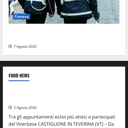
Cronaca
Cinque agenti della Polizia locale arrestati a Milano
dopo denuncia di un pusher
7 Agosto 2026
FOOD NEWS
Food News
Viterbo
A Castiglione in Teverina la 41esima festa del Vino: cantine
aperte, musica e spettacolo
5 Agosto 2026
Tra gli appuntamenti estivi più attesi e partecipati
del Viterbese CASTIGLIONE IN TEVERINA (VT) – Da