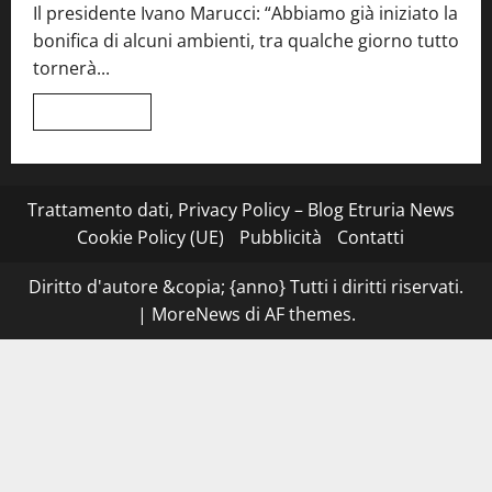
Il presidente Ivano Marucci: “Abbiamo già iniziato la
mani
tra
bonifica di alcuni ambienti, tra qualche giorno tutto
Roma
e
tornerà...
il
mare
di
Leggi
Leggi tutto
Civitavecchia
di
più
su
Montefiascone
–
I
Trattamento dati, Privacy Policy – Blog Etruria News
NAS
dei
Cookie Policy (UE)
Pubblicità
Contatti
carabinieri
chiudono
la
Diritto d'autore &copia; {anno} Tutti i diritti riservati.
Cantina
Sociale:
|
MoreNews
di AF themes.
gravi
carenze
igieniche