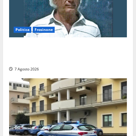
Politica
Frosinone
Verso le elezioni di Frosinone, il Polo Civico si
allarga ancora: ufficiale l’ingresso di Giorgio
Ceccarelli dopo Emanuela Turri
7 Agosto 2026