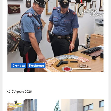
Cronaca
Frosinone
Assalto armato al Conad di Ceccano: lo schianto in
camper e l’arresto lampo a Frosinone
7 Agosto 2026