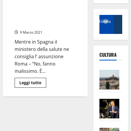
Coronavirus
Lazio,
Vaccino – L’ infettivologo
D’Amato:
Bassetti: “Sbagliato assumere
“Vaccini,
scorte
tachipirina prima di
finite:
AstraZeneca”
dosi
per
9 Marzo 2021
altri
sette
giorni”
Mentre in Spagna iI
ministero della salute ne
CULTURA
consiglia l’ assunzione
Roma – “No, fanno
malissimo. È...
Vite
–
Leggi
Leggi tutto
L’Un
di
più
ampl
su
Vaccino
Saba
la
–
L’
–
No
infettivologo
Pian
Tax
Bassetti:
“Sbagliato
apre
Area
assumere
tachipirina
Vite
la
sogl