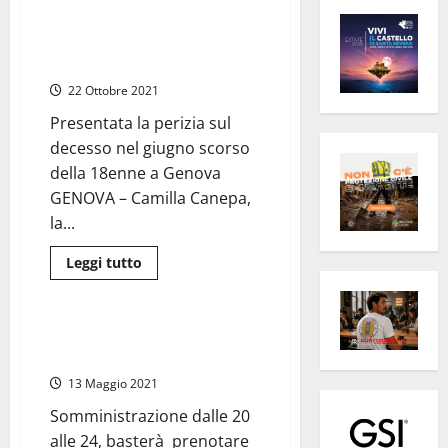
Consulenti pm: Camilla era
sana, morta per trombosi
causata dal vaccino
22 Ottobre 2021
Presentata la perizia sul
decesso nel giugno scorso
della 18enne a Genova
GENOVA – Camilla Canepa,
la...
Leggi
Leggi tutto
di
Sanità
più
su
Consulenti
pm:
Lazio – Vaccino “by night” nel
Camilla
fine settimana per gli over 40
era
sana,
13 Maggio 2021
morta
per
Somministrazione dalle 20
trombosi
causata
alle 24, basterà prenotare
dal