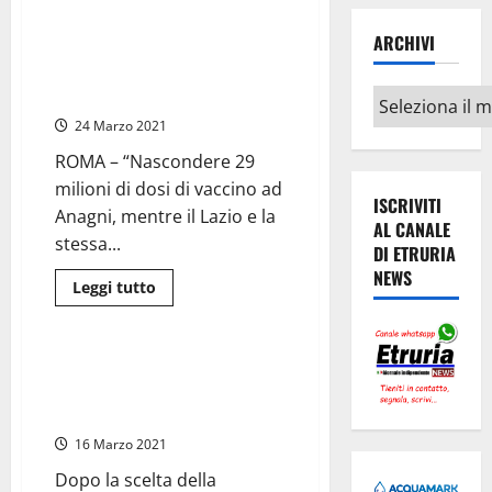
Comune:
Vaccino
Anagni, Catalent – Bonelli
AstraZeneca
ARCHIVI
(Verdi): “Nascondere 29 milioni
per
i
di dosi AstraZeneca è uno
cittadini
schiaffo ai cittadini”
Archivi
di
Pitigliano
24 Marzo 2021
e
Sorano
ROMA – “Nascondere 29
milioni di dosi di vaccino ad
ISCRIVITI
Anagni, mentre il Lazio e la
AL CANALE
stessa...
DI ETRURIA
NEWS
Leggi
Leggi tutto
di
Sanità
più
su
Anagni,
Catalent
Astrazeneca, l’Aifa vieta
–
l’utilizzo in tutta Italia in via
Bonelli
(Verdi):
precauzionale
“Nascondere
29
16 Marzo 2021
milioni
di
Dopo la scelta della
dosi