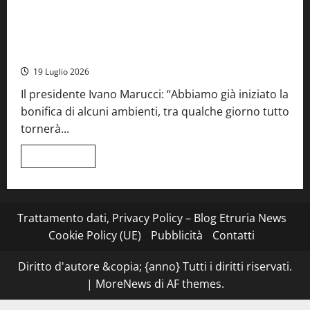
Cronaca
Food News
Viterbo
più
su
Stecca
x
Montefiascone – I NAS dei carabinieri chiudono la Cantina
Esterina:
Sociale: gravi carenze igieniche
una
serata
19 Luglio 2026
a
quattro
Il presidente Ivano Marucci: “Abbiamo già iniziato la
mani
tra
bonifica di alcuni ambienti, tra qualche giorno tutto
Roma
e
tornerà...
il
mare
di
Leggi
Leggi tutto
Civitavecchia
di
più
su
Montefiascone
–
I
Trattamento dati, Privacy Policy – Blog Etruria News
NAS
dei
Cookie Policy (UE)
Pubblicità
Contatti
carabinieri
chiudono
la
Diritto d'autore &copia; {anno} Tutti i diritti riservati.
Cantina
Sociale:
|
MoreNews
di AF themes.
gravi
carenze