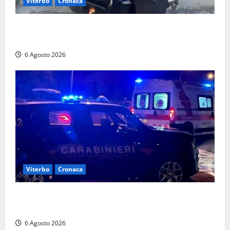
Viterbo
Cronaca
Controlli dei carabinieri nel Viterbese: cinque
persone segnalate per droga, ritirate alcune patenti
6 Agosto 2026
Viterbo
Cronaca
Tuscania, lo trovano ubriaco dopo un incidente con
feriti: denunciato dai carabinieri
6 Agosto 2026