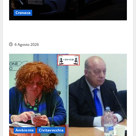
Cronaca
Verbania – Lite degenera: 55enne accoltellato, è
ricoverato in ospedale
6 Agosto 2026
Ambiente
Civitavecchia