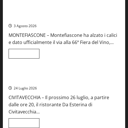
su
Birre
Preziose,
Montefiascone brinda alla sua Fiera del Vino: inaugurazione
aperte
da record per la 66ª edizione
le
iscrizioni
3 Agosto 2026
al
Concorso
MONTEFIASCONE – Montefiascone ha alzato i calici
regionale
del
e dato ufficialmente il via alla 66ª Fiera del Vino,...
Lazio
Leggi
Leggi tutto
di
Food News
più
su
Montefiascone
brinda
Stecca x Esterina: una serata a quattro mani tra Roma e il
alla
mare di Civitavecchia
sua
Fiera
24 Luglio 2026
del
Vino:
CIVITAVECCHIA – Il prossimo 26 luglio, a partire
inaugurazione
da
dalle ore 20, il ristorante Da Esterina di
record
per
Civitavecchia...
la
66ª
edizione
Leggi
Leggi tutto
di