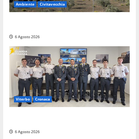
Ambiente
Civitavecchia
Civitavecchia – Tvn, il Comitato “Salviamo il Bosco”:
“Bene la fine del carbone, ma il bosco va tutelato”
6 Agosto 2026
Viterbo
Cronaca
Tarquinia, sei allievi marescialli della Guardia di
Finanza in supporto ai controlli estivi
6 Agosto 2026