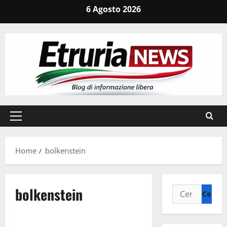
Vai
6 Agosto 2026
al
contenuto
Menu
principale
Home
bolkenstein
bolkenstein
Ricerca
per:
Civitavecchia