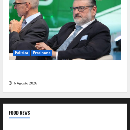
Politica
Frosinone
Frosinone – TAV e nuovo aeroporto: la ‘ricetta’ di
Quadrini per il rilancio della Ciociaria
6 Agosto 2026
FOOD NEWS
Food News
Viterbo