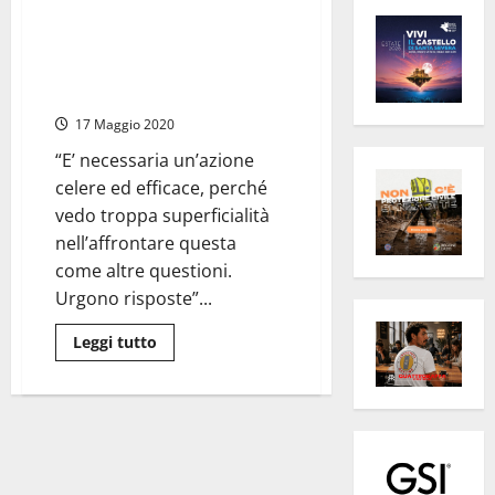
Civitavecchia – Turismo,
Battilocchio: “Urge iniziazione
di liquidità e pianificare turismo
di prossimità”
17 Maggio 2020
“E’ necessaria un’azione
celere ed efficace, perché
vedo troppa superficialità
nell’affrontare questa
come altre questioni.
Urgono risposte”...
Leggi
Leggi tutto
di
più
su
Civitavecchia
–
Turismo,
Battilocchio:
“Urge
iniziazione