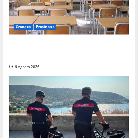
Cronaca
Frosinone
Frosinone, presunte molestie al liceo su una
minorenne: il Gip dice no all’archiviazione, il prof
nega
6 Agosto 2026