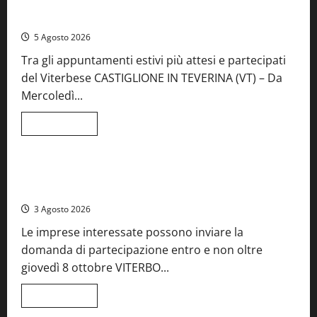
A Castiglione in Teverina la 41esima festa del Vino: cantine
aperte, musica e spettacolo
5 Agosto 2026
Tra gli appuntamenti estivi più attesi e partecipati
del Viterbese CASTIGLIONE IN TEVERINA (VT) – Da
Mercoledì...
Leggi
Leggi tutto
di
Food News
più
su
A
Castiglione
Birre Preziose, aperte le iscrizioni al Concorso regionale
in
del Lazio
Teverina
la
3 Agosto 2026
41esima
festa
Le imprese interessate possono inviare la
del
Vino:
domanda di partecipazione entro e non oltre
cantine
aperte,
giovedì 8 ottobre VITERBO...
musica
e
spettacolo
Leggi
Leggi tutto
di
Viterbo
Food News
più