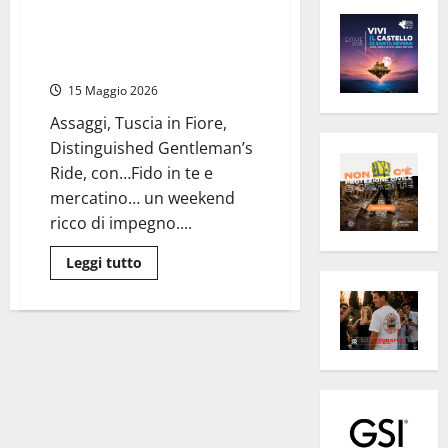
Viterbo – Un fine settimana tra
fiori, motori, gusto e amici a
quattro zampe
15 Maggio 2026
Assaggi, Tuscia in Fiore,
Distinguished Gentleman’s
Ride, con…Fido in te e
mercatino… un weekend
ricco di impegno....
Leggi
Leggi tutto
di
più
su
Viterbo
–
Un
fine
settimana
tra
fiori,
motori,
gusto
e