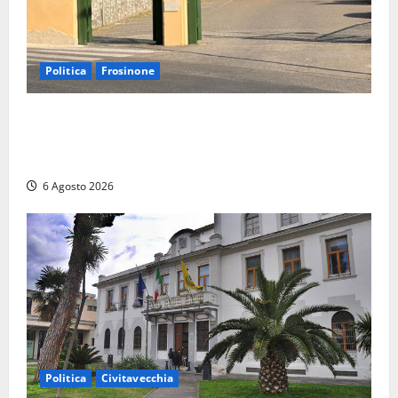
Politica
Frosinone
Ceccano, Sanità: la Regione e il centrodestra
‘firmano’ il decreto per la Casa della Comunità e
rivendicano la vittoria politica
6 Agosto 2026
Politica
Civitavecchia