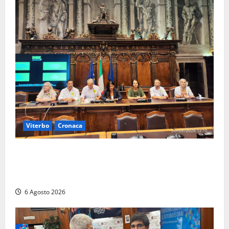
Viterbo
Cronaca
Viterbo – Ombre Festival chiude con successo e
pensa al futuro: “Ora progetto pilota per una Fiera
del Libro nella Tuscia”
6 Agosto 2026