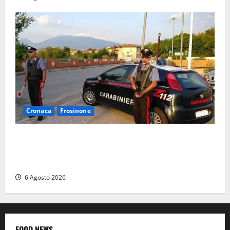
Cronaca
Frosinone
Ceccano – Rapina al Conad: minaccia il cassiere con
la pistola e fugge in camper con il bottino, arresto
lampo
6 Agosto 2026
FOOD NEWS