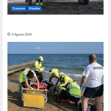
Cronaca
Viterbo
Imbarcazione si capovolge al Lago di Bolsena,
quattro persone messe in salvo dai vigili del fuoco
6 Agosto 2026