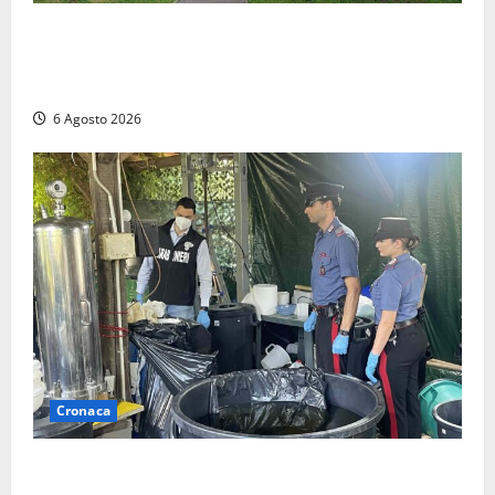
Civitavecchia – Fratelli d’Italia sulle Terme Imperiali:
“Piendibene e Cangani spieghino perché stanno
bloccando un’occasione storica”
6 Agosto 2026
Cronaca
Latina – Carabinieri scoprono raffineria di cocaina