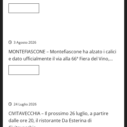
e
spettacolo
Leggi
Leggi tutto
di
Viterbo
Food News
più
su
Birre
Preziose,
Montefiascone brinda alla sua Fiera del Vino: inaugurazione
aperte
da record per la 66ª edizione
le
iscrizioni
3 Agosto 2026
al
Concorso
MONTEFIASCONE – Montefiascone ha alzato i calici
regionale
del
e dato ufficialmente il via alla 66ª Fiera del Vino,...
Lazio
Leggi
Leggi tutto
di
Food News
più
su
Montefiascone
brinda
Stecca x Esterina: una serata a quattro mani tra Roma e il
alla
mare di Civitavecchia
sua
Fiera
24 Luglio 2026
del
Vino:
CIVITAVECCHIA – Il prossimo 26 luglio, a partire
inaugurazione
da
dalle ore 20, il ristorante Da Esterina di
record
per