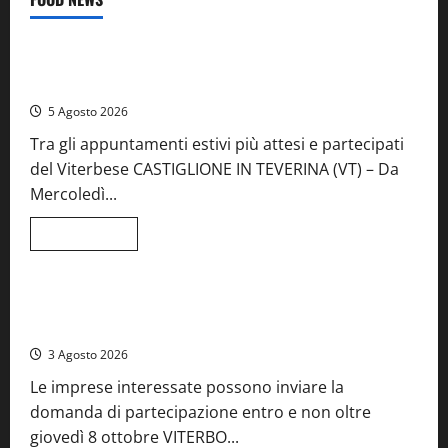
Food News
Viterbo
A Castiglione in Teverina la 41esima festa del Vino: cantine
aperte, musica e spettacolo
5 Agosto 2026
Tra gli appuntamenti estivi più attesi e partecipati
del Viterbese CASTIGLIONE IN TEVERINA (VT) – Da
Mercoledì...
Leggi
Leggi tutto
di
Food News
più
su
A
Castiglione
Birre Preziose, aperte le iscrizioni al Concorso regionale
in
del Lazio
Teverina
la
3 Agosto 2026
41esima
festa
Le imprese interessate possono inviare la
del
Vino:
domanda di partecipazione entro e non oltre
cantine
aperte,
giovedì 8 ottobre VITERBO...
musica