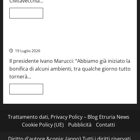
Civitavecchia...
la
66ª
edizione
Leggi
Leggi tutto
di
Cronaca
Food News
Viterbo
più
su
Stecca
x
Montefiascone – I NAS dei carabinieri chiudono la Cantina
Esterina:
Sociale: gravi carenze igieniche
una
serata
19 Luglio 2026
a
quattro
Il presidente Ivano Marucci: “Abbiamo già iniziato la
mani
tra
bonifica di alcuni ambienti, tra qualche giorno tutto
Roma
e
tornerà...
il
mare
di
Leggi
Leggi tutto
Civitavecchia
di
più
su
Montefiascone
–
I
Trattamento dati, Privacy Policy – Blog Etruria News
NAS
dei
Cookie Policy (UE)
Pubblicità
Contatti
carabinieri
chiudono
la
Diritto d'autore &copia; {anno} Tutti i diritti riservati.