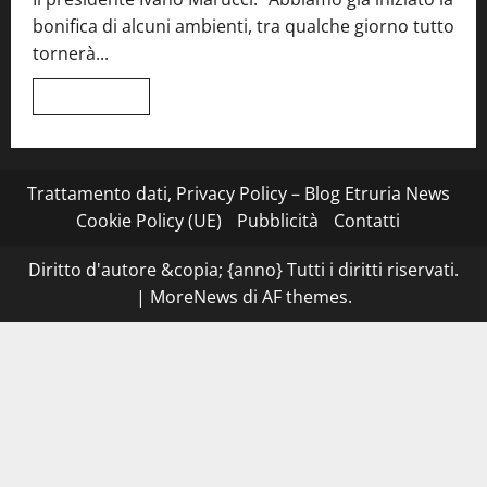
tra
bonifica di alcuni ambienti, tra qualche giorno tutto
Roma
e
tornerà...
il
mare
di
Leggi
Leggi tutto
Civitavecchia
di
più
su
Montefiascone
–
I
Trattamento dati, Privacy Policy – Blog Etruria News
NAS
dei
Cookie Policy (UE)
Pubblicità
Contatti
carabinieri
chiudono
la
Diritto d'autore &copia; {anno} Tutti i diritti riservati.
Cantina
Sociale:
|
MoreNews
di AF themes.
gravi
carenze
igieniche