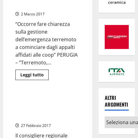
di
Tecnoservice”
euro,
Liberati:
2 Marzo 2017
“il
presidente
della
“Occorre fare chiarezza
coop
sulla gestione
ha
finanziato
dell’emergenza terremoto
la
campagna
a cominciare dagli appalti
elettorale
della
affidati alle coop” PERUGIA
governatrice
– “Terremoto,...
dell’Umbria”
Leggi
Leggi tutto
di
Umbria
più
su
Sisma,
Liberati
COSP Tecnoservice, appalto
ALTRI
(M5S):
casette per i terremotati. M5S:
ARGOMENTI
“Cantone
venga
“svelare intrecci tra affari e
in
politica”
Umbria
Altri
a
27 Febbraio 2017
riferire
argomenti
su
subappalto
Il consigliere regionale