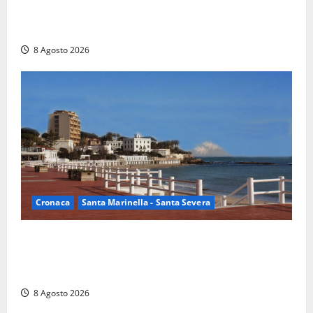
Rieti – Mondiali di Wakeboard 2026, Noa Gualtieri è
campione del mondo Under 14
8 Agosto 2026
Cronaca
Santa Marinella - Santa Severa
Furti delle chiavi di casa nelle auto, l’allarme arriva
anche a Santa Marinella: “Grazie al libretto i ladri
trovano l’indirizzo”
8 Agosto 2026