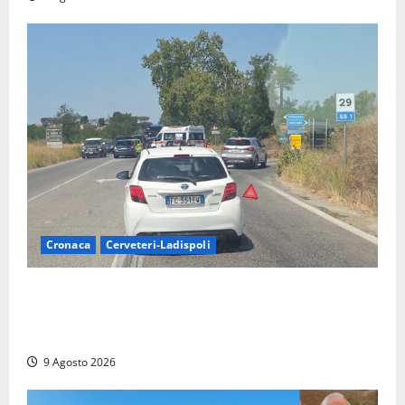
Cronaca
Cerveteri-Ladispoli
Grave incidente sull’Aurelia tra Ladispoli e
Torrimpietra, corsia per Civitavecchia bloccata per
due ore
9 Agosto 2026