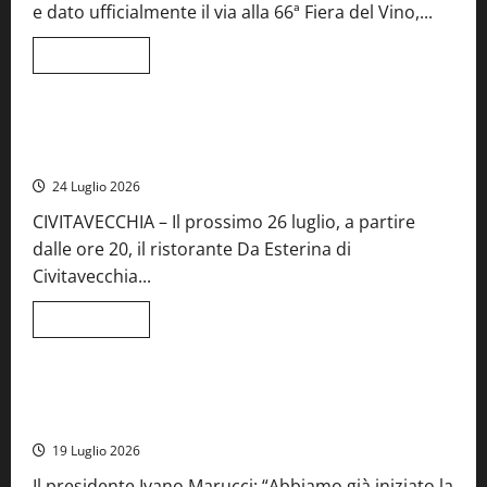
e dato ufficialmente il via alla 66ª Fiera del Vino,...
Lazio
Leggi
Leggi tutto
di
Food News
più
su
Montefiascone
brinda
Stecca x Esterina: una serata a quattro mani tra Roma e il
alla
mare di Civitavecchia
sua
Fiera
24 Luglio 2026
del
Vino:
CIVITAVECCHIA – Il prossimo 26 luglio, a partire
inaugurazione
da
dalle ore 20, il ristorante Da Esterina di
record
per
Civitavecchia...
la
66ª
edizione
Leggi
Leggi tutto
di
Cronaca
Food News
Viterbo
più
su
Stecca
x
Montefiascone – I NAS dei carabinieri chiudono la Cantina
Esterina:
Sociale: gravi carenze igieniche
una
serata
19 Luglio 2026
a
quattro
Il presidente Ivano Marucci: “Abbiamo già iniziato la
mani