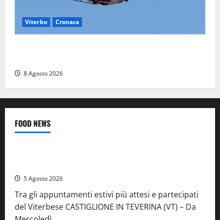
Viterbo
Cronaca
Scattano le ricerche per un piccolo elicottero
precipitato a Sutri: era un falso allarme
8 Agosto 2026
FOOD NEWS
Food News
Viterbo
A Castiglione in Teverina la 41esima festa del Vino: cantine
aperte, musica e spettacolo
5 Agosto 2026
Tra gli appuntamenti estivi più attesi e partecipati
del Viterbese CASTIGLIONE IN TEVERINA (VT) – Da
Mercoledì...