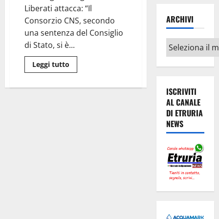
a
Liberati attacca: “Il
COSP
Tecnoservice”
ARCHIVI
Consorzio CNS, secondo
una sentenza del Consiglio
Archivi
di Stato, si è...
Leggi
Leggi tutto
di
più
su
ISCRIVITI
COSP
Tecnoservice,
AL CANALE
appalto
DI ETRURIA
casette
per
NEWS
i
terremotati.
M5S:
“svelare
intrecci
tra
affari
e
politica”