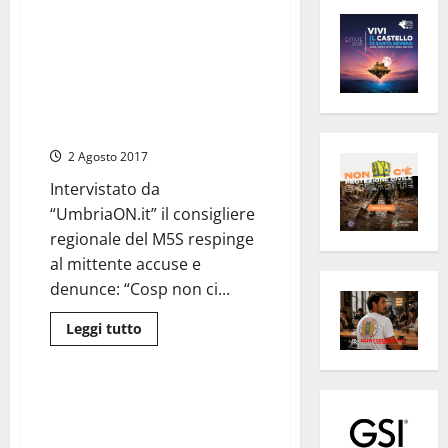
Cosp Tecnoservice chiede 4
milioni di euro, Liberati: “il
presidente della coop ha
finanziato la campagna
elettorale della governatrice
dell’Umbria”
2 Agosto 2017
Intervistato da
“UmbriaON.it” il consigliere
regionale del M5S respinge
al mittente accuse e
denunce: “Cosp non ci...
Leggi
Leggi tutto
di
Umbria
più
su
Cosp
Tecnoservice
Sisma, Liberati (M5S): “Cantone
chiede
venga in Umbria a riferire su
4
milioni
subappalto a COSP