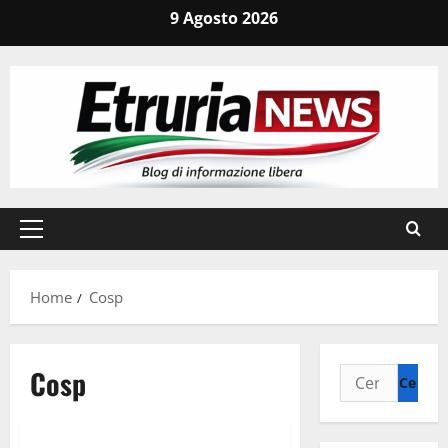
Vai
9 Agosto 2026
al
contenuto
Menu
principale
Home
Cosp
Cosp
Ricerca
per:
Umbria