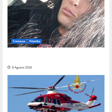
Cronaca
Viterbo
Aveva compiuto 23 anni ieri: Benedetta trovata
morta nell’ex Consorzio agrario
8 Agosto 2026