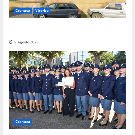
Cronaca
Viterbo
Morte della 23enne Benedetta all’ex consorzio
agrario, fatale il “festino” del compleanno
9 Agosto 2026
Cronaca