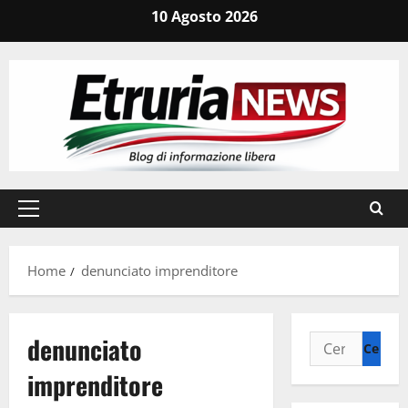
Vai
10 Agosto 2026
al
contenuto
Menu
principale
Home
denunciato imprenditore
denunciato
Ricerca
per:
imprenditore