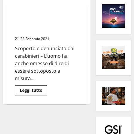
Cronaca
Capodimonte – Titolare di tre
imprese ma percepisce il
reddito di cittadinanza
23 Febbraio 2021
Scoperto e denunciato dai
carabinieri – L’uomo ha
anche omesso di dire di
essere sottoposto a
misura...
Leggi
Leggi tutto
di
più
su
Capodimonte
–
Titolare
di
tre
imprese
ma