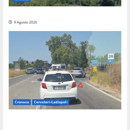
Scossa di terremoto nell’alta Tuscia
9 Agosto 2026
Cronaca
Cerveteri-Ladispoli
Grave incidente sull’Aurelia tra Ladispoli e
Torrimpietra, corsia per Civitavecchia bloccata per