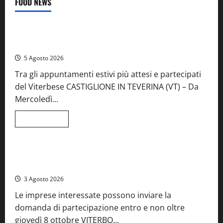
FOOD NEWS
Food News
Viterbo
A Castiglione in Teverina la 41esima festa del Vino: cantine
aperte, musica e spettacolo
5 Agosto 2026
Tra gli appuntamenti estivi più attesi e partecipati
del Viterbese CASTIGLIONE IN TEVERINA (VT) – Da
Mercoledì...
Leggi
Leggi tutto
di
Food News
più
su
A
Castiglione
Birre Preziose, aperte le iscrizioni al Concorso regionale
in
del Lazio
Teverina
la
3 Agosto 2026
41esima
festa
Le imprese interessate possono inviare la
del
Vino:
domanda di partecipazione entro e non oltre
cantine
aperte,
giovedì 8 ottobre VITERBO...
musica