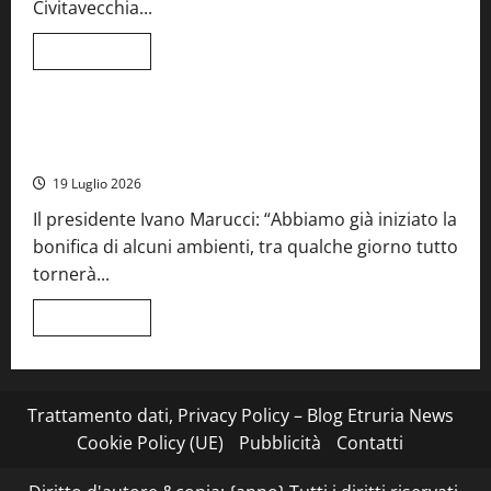
Civitavecchia...
la
66ª
edizione
Leggi
Leggi tutto
di
Cronaca
Food News
Viterbo
più
su
Stecca
x
Montefiascone – I NAS dei carabinieri chiudono la Cantina
Esterina:
Sociale: gravi carenze igieniche
una
serata
19 Luglio 2026
a
quattro
Il presidente Ivano Marucci: “Abbiamo già iniziato la
mani
tra
bonifica di alcuni ambienti, tra qualche giorno tutto
Roma
e
tornerà...
il
mare
di
Leggi
Leggi tutto
Civitavecchia
di
più
su
Montefiascone
–
I
Trattamento dati, Privacy Policy – Blog Etruria News
NAS
dei
Cookie Policy (UE)
Pubblicità
Contatti
carabinieri
chiudono
la