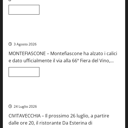
e
spettacolo
Leggi
Leggi tutto
di
Viterbo
Food News
più
su
Birre
Preziose,
Montefiascone brinda alla sua Fiera del Vino: inaugurazione
aperte
da record per la 66ª edizione
le
iscrizioni
3 Agosto 2026
al
Concorso
MONTEFIASCONE – Montefiascone ha alzato i calici
regionale
del
e dato ufficialmente il via alla 66ª Fiera del Vino,...
Lazio
Leggi
Leggi tutto
di
Food News
più
su
Montefiascone
brinda
Stecca x Esterina: una serata a quattro mani tra Roma e il
alla
mare di Civitavecchia
sua
Fiera
24 Luglio 2026
del
Vino:
CIVITAVECCHIA – Il prossimo 26 luglio, a partire
inaugurazione
da
dalle ore 20, il ristorante Da Esterina di
record
per