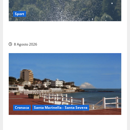
Sport
Rieti – Mondiali di Wakeboard 2026, Noa Gualtieri è
campione del mondo Under 14
8 Agosto 2026
Cronaca
Santa Marinella - Santa Severa
Furti delle chiavi di casa nelle auto, l’allarme arriva