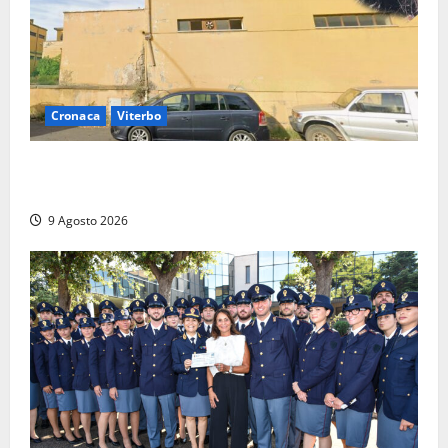
Cronaca
Viterbo
Morte della 23enne Benedetta all’ex consorzio
agrario, fatale il “festino” del compleanno
9 Agosto 2026