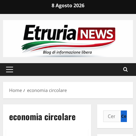
Vai
8 Agosto 2026
al
contenuto
Menu
principale
Home
economia circolare
economia circolare
Ricerca
per:
Cronaca