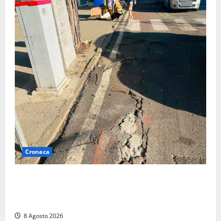
Cronaca
A Tarquinia Lido un Ferragosto tra immondizia, pista
ciclabile “da motocross” e proteste: “Il sindaco
pensa solo a fare cassa” (FOTO)
8 Agosto 2026