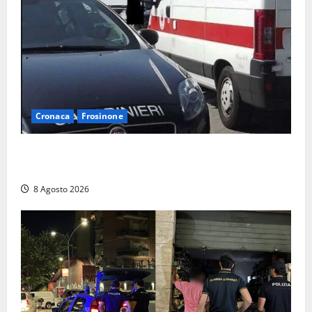
Cronaca
Frosinone
Anziano bloccato con lo spray al peperoncino: per
un 73enne di Esperia scatta la libertà vigilata
8 Agosto 2026