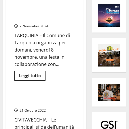
Tarquinia – L’Ecofesta arriva in
città, domani l’evento dedicato
all’economia circolare
7 Novembre 2024
TARQUINIA – Il Comune di
Tarquinia organizza per
domani, venerdì 8
novembre, una festa in
collaborazione con...
Leggi
Leggi tutto
di
Civitavecchia
Porti
più
su
Tarquinia
–
Porto – «Civitavecchia hub per
L’Ecofesta
l’economia circolare»
arriva
in
21 Ottobre 2022
città,
domani
CIVITAVECCHIA – Le
l’evento
dedicato
principali sfide dell’umanità
all’economia