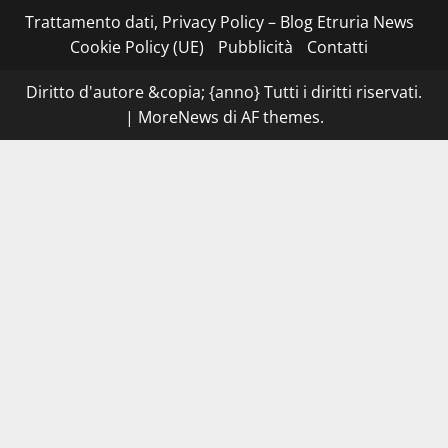
–
I
Trattamento dati, Privacy Policy – Blog Etruria News
NAS
dei
Cookie Policy (UE)
Pubblicità
Contatti
carabinieri
chiudono
la
Diritto d'autore &copia; {anno} Tutti i diritti riservati.
Cantina
Sociale:
|
MoreNews
di AF themes.
gravi
carenze
igieniche