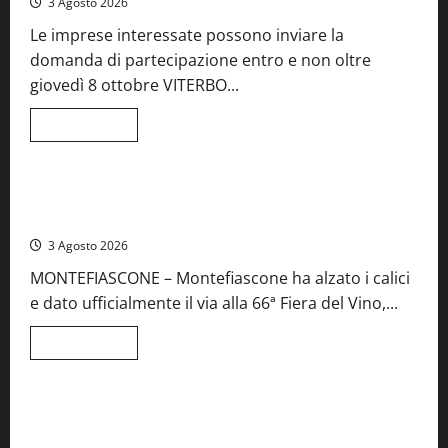
3 Agosto 2026
41esima
festa
Le imprese interessate possono inviare la
del
Vino:
domanda di partecipazione entro e non oltre
cantine
aperte,
giovedì 8 ottobre VITERBO...
musica
e
spettacolo
Leggi
Leggi tutto
di
Viterbo
Food News
più
su
Birre
Preziose,
Montefiascone brinda alla sua Fiera del Vino: inaugurazione
aperte
da record per la 66ª edizione
le
iscrizioni
3 Agosto 2026
al
Concorso
MONTEFIASCONE – Montefiascone ha alzato i calici
regionale
del
e dato ufficialmente il via alla 66ª Fiera del Vino,...
Lazio
Leggi
Leggi tutto
di
Food News
più
su
Montefiascone
brinda
Stecca x Esterina: una serata a quattro mani tra Roma e il
alla
mare di Civitavecchia
sua