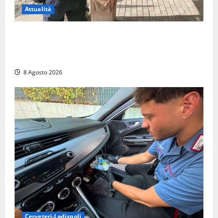
Attualità
Sant’Agostino, la beffa de “La Scogliera”: il Comune
autorizza il chiosco due giorni dopo i sigilli, ma lo
stabilimento resta bloccato
8 Agosto 2026
Cerveteri-Ladispoli