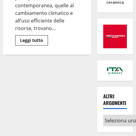
circolare
contemporanea, quelle al
cambiamento climatico e
all’uso efficiente delle
risorse, trovano...
Leggi
Leggi tutto
di
più
su
Porto
–
«Civitavecchia
hub
per
l’economia
circolare»
ALTRI
ARGOMENTI
Altri
argomenti