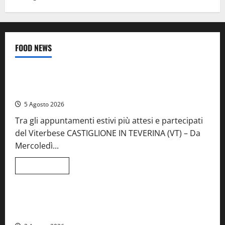
FOOD NEWS
Food News
Viterbo
A Castiglione in Teverina la 41esima festa del Vino: cantine
aperte, musica e spettacolo
5 Agosto 2026
Tra gli appuntamenti estivi più attesi e partecipati
del Viterbese CASTIGLIONE IN TEVERINA (VT) – Da
Mercoledì...
Leggi
Leggi tutto
di
Food News
più
su
A
Castiglione
Birre Preziose, aperte le iscrizioni al Concorso regionale
in
del Lazio
Teverina
la