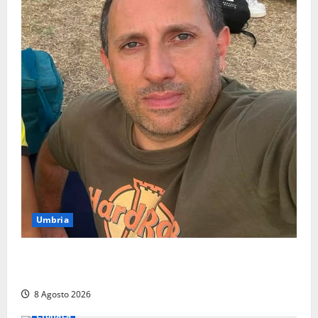
Umbria
Torreorsina dà l’ultimo saluto a Federico Romualdi,
l’autista che frenò per salvare i suoi passeggeri
8 Agosto 2026
Cronaca