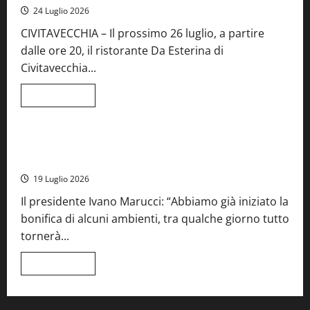
Fiera
24 Luglio 2026
del
Vino:
CIVITAVECCHIA – Il prossimo 26 luglio, a partire
inaugurazione
da
dalle ore 20, il ristorante Da Esterina di
record
per
Civitavecchia...
la
66ª
edizione
Leggi
Leggi tutto
di
Cronaca
Food News
Viterbo
più
su
Stecca
x
Montefiascone – I NAS dei carabinieri chiudono la Cantina
Esterina:
Sociale: gravi carenze igieniche
una
serata
19 Luglio 2026
a
quattro
Il presidente Ivano Marucci: “Abbiamo già iniziato la
mani
tra
bonifica di alcuni ambienti, tra qualche giorno tutto
Roma
e
tornerà...
il
mare
di
Leggi
Leggi tutto
Civitavecchia
di
più
su
Montefiascone