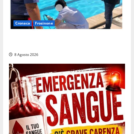
Cronaca
Frosinone
Irregolarità in una piscina di Roccasecca: scattano
la sospensione e una pesante multa
8 Agosto 2026