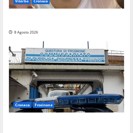
Viterbo
Cronaca
Brutto incidente stradale per Alessio Fiorillo:
Viterbo si stringe al suo “ciuffo”
8 Agosto 2026
Cronaca
Frosinone
Auto sospetta fermata a Fiuggi: la polizia trova un
coltello, cocaina e hashish. Quattro nei guai