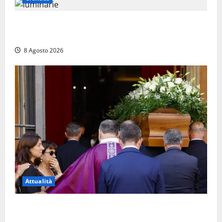
Calanna – Elettricista muore folgorato mentre
monta le luminarie per la festa
8 Agosto 2026
Attualità
L’ultimo saluto a Luigi Cavallari: dal tuffo nel lago di
Vico ai 37 giorni di ricerche