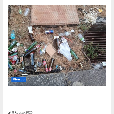
Viterbo
La denuncia di un commerciante: «Al Sacrario tra
degrado e paura, i miei figli rischiano di perdere
tutto»
8 Agosto 2026