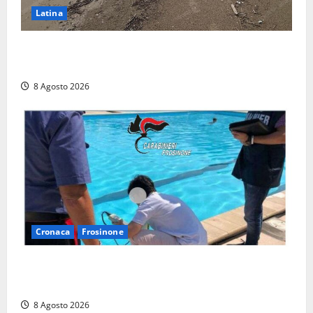
Latina
Latina, 1,1 milioni contro l’erosione: interventi anche
a Rio Martino e Foce Verde
8 Agosto 2026
Cronaca
Frosinone
Irregolarità in una piscina di Roccasecca: scattano
la sospensione e una pesante multa
8 Agosto 2026