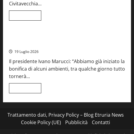
per
Civitavecchia...
la
66ª
edizione
Leggi
Leggi tutto
di
Cronaca
Food News
Viterbo
più
su
Stecca
x
Montefiascone – I NAS dei carabinieri chiudono la Cantina
Esterina:
Sociale: gravi carenze igieniche
una
serata
19 Luglio 2026
a
quattro
Il presidente Ivano Marucci: “Abbiamo già iniziato la
mani
tra
bonifica di alcuni ambienti, tra qualche giorno tutto
Roma
e
tornerà...
il
mare
di
Leggi
Leggi tutto
Civitavecchia
di
più
su
Montefiascone
–
I
Trattamento dati, Privacy Policy – Blog Etruria News
NAS
dei
Cookie Policy (UE)
Pubblicità
Contatti
carabinieri
chiudono
la