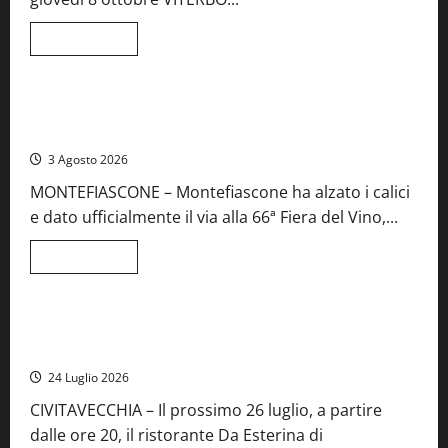
musica
e
spettacolo
Leggi
Leggi tutto
di
Viterbo
Food News
più
su
Birre
Preziose,
Montefiascone brinda alla sua Fiera del Vino: inaugurazione
aperte
da record per la 66ª edizione
le
iscrizioni
3 Agosto 2026
al
Concorso
MONTEFIASCONE – Montefiascone ha alzato i calici
regionale
del
e dato ufficialmente il via alla 66ª Fiera del Vino,...
Lazio
Leggi
Leggi tutto
di
Food News
più
su
Montefiascone
brinda
Stecca x Esterina: una serata a quattro mani tra Roma e il
alla
mare di Civitavecchia
sua
Fiera
24 Luglio 2026
del
Vino:
CIVITAVECCHIA – Il prossimo 26 luglio, a partire
inaugurazione
da
dalle ore 20, il ristorante Da Esterina di
record