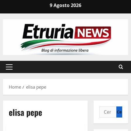
Vai
9 Agosto 2026
al
contenuto
Menu
principale
Home
elisa pepe
elisa pepe
Ricerca
per:
Civitavecchia