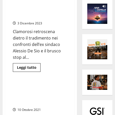
Civitavecchia – Fratelli d’Italia,
taxi di sola andata per Emanuela
Mari. Fine corsa Forza Italia
3 Dicembre 2023
Clamorosi retroscena
dietro il tradimento nei
confronti dell’ex sindaco
Alessio De Sio e il brusco
stop al...
Leggi
Leggi tutto
di
Civitavecchia
più
su
Civitavecchia
–
Civitavecchia – Lega in
Fratelli
frantumi. Pepe, Cacciapuoti e
d’Italia,
taxi
Marino sparano a zero su
di
Giammusso e Durigon
sola
andata
10 Ottobre 2021
per
Emanuela