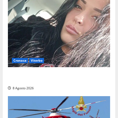
Cronaca
Viterbo
Aveva compiuto 23 anni ieri: Benedetta trovata
morta nell’ex Consorzio agrario
8 Agosto 2026