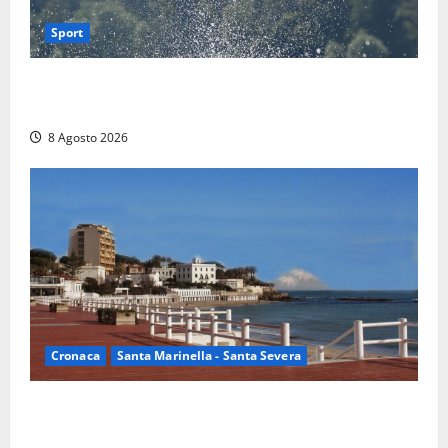
Sport
Rieti – Mondiali di Wakeboard 2026, Noa Gualtieri è
campione del mondo Under 14
8 Agosto 2026
Cronaca
Santa Marinella - Santa Severa
Furti delle chiavi di casa nelle auto, l’allarme arriva
anche a Santa Marinella: “Grazie al libretto i ladri