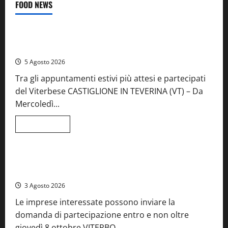
FOOD NEWS
Food News
Viterbo
A Castiglione in Teverina la 41esima festa del Vino: cantine
aperte, musica e spettacolo
5 Agosto 2026
Tra gli appuntamenti estivi più attesi e partecipati
del Viterbese CASTIGLIONE IN TEVERINA (VT) – Da
Mercoledì...
Leggi
Leggi tutto
di
Food News
più
su
A
Castiglione
Birre Preziose, aperte le iscrizioni al Concorso regionale
in
del Lazio
Teverina
la
3 Agosto 2026
41esima
festa
Le imprese interessate possono inviare la
del
Vino:
domanda di partecipazione entro e non oltre
cantine
aperte,
giovedì 8 ottobre VITERBO...