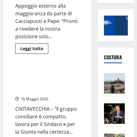
batte
Appoggio esterno alla
un
colpo,
maggioranza da parte di
nominato
coordinatore
Cacciapuoti e Pepe: “Pronti
Antonio
a rivedere la nostra
Giammusso,
rientra
posizione solo...
Elisa
Pepe
e
Leggi
Leggi tutto
Cacciapuoti
di
capogruppo
Civitavecchia
CULTURA
più
su
Civitavecchia
–
Civitavecchia – La Lega fa
Emorragia
Vite
quadrato e mette fine ad ogni
di
–
consiglieri
chiacchiera su divisioni o
dalla
L’Un
spaccature
Lega
Lazio
ampl
16 Maggio 2020
al
Gruppo
Saba
la
Misto
CIVITAVECCHIA – “Il gruppo
–
No
consiliare è compatto,
Pian
Tax
lavora per il Sindaco e per
apre
Area
la Giunta nella certezza...
Vite
la
sogl