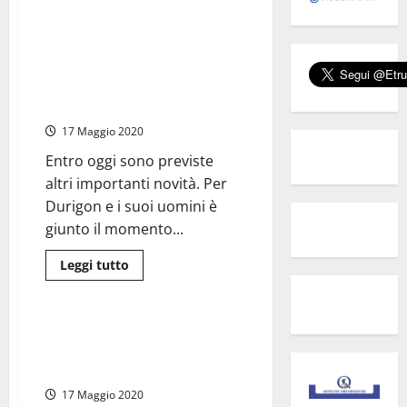
Civitavecchia
–
Civitavecchia – La Lega, dopo lo
Pepe
smacco Csp batte un colpo,
(Lega):
“Positivo
nominato coordinatore Antonio
primo
Giammusso, rientra Elisa Pepe e
bilancio
di
Cacciapuoti capogruppo
Una
Goccia
17 Maggio 2020
per
la
Entro oggi sono previste
Vita”
altri importanti novità. Per
Durigon e i suoi uomini è
giunto il momento...
Leggi
Leggi tutto
di
Civitavecchia
più
su
Civitavecchia
–
Civitavecchia – Emorragia di
La
consiglieri dalla Lega Lazio al
Lega,
dopo
Gruppo Misto
lo
smacco
17 Maggio 2020
Csp