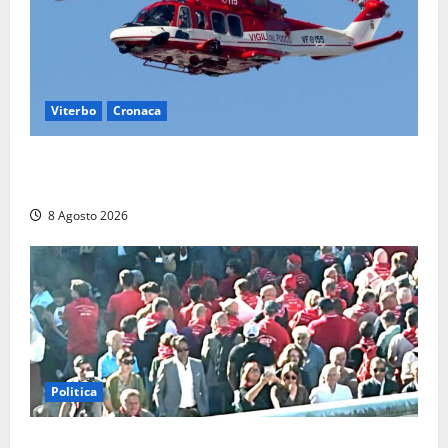
Viterbo
Cronaca
Scattano le ricerche per un piccolo elicottero
precipitato a Sutri: era un falso allarme
8 Agosto 2026
Politica
“Cgil volta le spalle a La Russa e Sberna” a