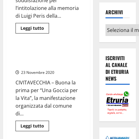
soddisfazione per
l’intitolazione alla memoria
ARCHIVI
di Luigi Peris della...
Archivi
Leggi
Leggi tutto
di
Civitavecchia
più
su
Civitavecchia
–
Civitavecchia – Pepe (Lega):
Pepe:
“Positivo primo bilancio di Una
ISCRIVITI
“Associazionismo
e
Goccia per la Vita”
AL CANALE
diritti
DI ETRURIA
per
23 Novembre 2020
gli
NEWS
animali
CIVITAVECCHIA – Buona la
nel
nome
prima per “Una Goccia per
di
Luigi
la Vita”, la manifestazione
Peris”
organizzata dal comune
di...
Leggi
Leggi tutto
di
Civitavecchia
più
su