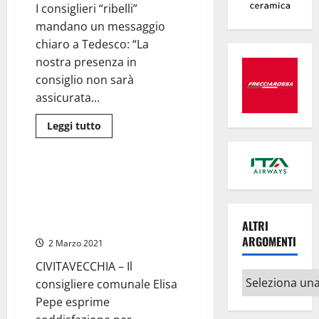
Mari.
I consiglieri “ribelli”
Fine
mandano un messaggio
corsa
Forza
chiaro a Tedesco: “La
Italia
nostra presenza in
consiglio non sarà
assicurata...
Leggi
Leggi tutto
di
Civitavecchia
più
su
Civitavecchia
–
Civitavecchia – Pepe:
Lega
“Associazionismo e diritti per
in
frantumi.
gli animali nel nome di Luigi
Pepe,
Peris”
ALTRI
Cacciapuoti
e
ARGOMENTI
2 Marzo 2021
Marino
sparano
a
CIVITAVECCHIA – Il
zero
Altri
consigliere comunale Elisa
su
argomenti
Giammusso
Pepe esprime
e
Durigon