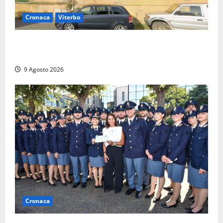
Cronaca
Viterbo
Morte della 23enne Benedetta all’ex consorzio
agrario, fatale il “festino” del compleanno
9 Agosto 2026
Cronaca