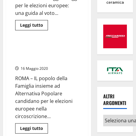
la
per le elezioni europee:
sfida
per
una guida al voto...
una
società
migliore
Leggi
Leggi tutto
di
Politica
più
su
Guida
al
#Europee2019 – Dalla Tuscia il
voto
generale Guido Pianeselli nel
elezioni
europee
“Popolo della Famiglia”
2019
16 Maggio 2020
ROMA – IL popolo della
Famiglia insieme ad
Alternativa Popolare
ALTRI
candidano per le elezioni
ARGOMENTI
europee nella
circoscrizione...
Altri
argomenti
Leggi
Leggi tutto
di
Porti