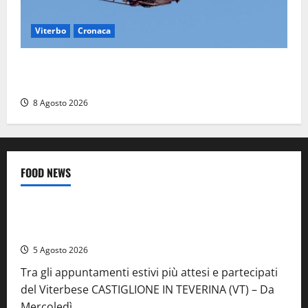
Viterbo
Cronaca
Scattano le ricerche per un piccolo elicottero
precipitato a Sutri: era un falso allarme
8 Agosto 2026
FOOD NEWS
Food News
Viterbo
A Castiglione in Teverina la 41esima festa del Vino: cantine
aperte, musica e spettacolo
5 Agosto 2026
Tra gli appuntamenti estivi più attesi e partecipati
del Viterbese CASTIGLIONE IN TEVERINA (VT) – Da
Mercoledì...