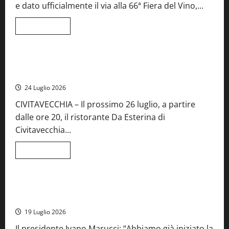
e dato ufficialmente il via alla 66ª Fiera del Vino,...
Lazio
Leggi
Leggi tutto
di
Food News
più
su
Montefiascone
brinda
Stecca x Esterina: una serata a quattro mani tra Roma e il
alla
mare di Civitavecchia
sua
Fiera
24 Luglio 2026
del
Vino:
CIVITAVECCHIA – Il prossimo 26 luglio, a partire
inaugurazione
da
dalle ore 20, il ristorante Da Esterina di
record
per
Civitavecchia...
la
66ª
edizione
Leggi
Leggi tutto
di
Cronaca
Food News
Viterbo
più
su
Stecca
x
Montefiascone – I NAS dei carabinieri chiudono la Cantina
Esterina:
Sociale: gravi carenze igieniche
una
serata
19 Luglio 2026
a
quattro
Il presidente Ivano Marucci: “Abbiamo già iniziato la
mani