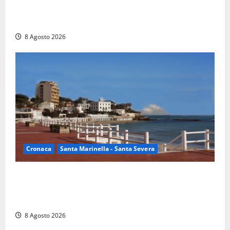
Rieti – Mondiali di Wakeboard 2026, Noa Gualtieri è
campione del mondo Under 14
8 Agosto 2026
Cronaca
Santa Marinella - Santa Severa
Furti delle chiavi di casa nelle auto, l’allarme arriva
anche a Santa Marinella: “Grazie al libretto i ladri
trovano l’indirizzo”
8 Agosto 2026