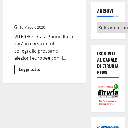
più
su
#Europee2019
ARCHIVI
–
#Europee2019 – Claudio Taglia
Dalla
in campo con Casapound
Tuscia
il
Archivi
16 Maggio 2020
generale
Guido
VITERBO – CasaPound Italia
Pianeselli
nel
sarà in corsa in tutti i
“Popolo
della
collegi alle prossime
Famiglia”
ISCRIVITI
elezioni europee con il...
AL CANALE
DI ETRURIA
Leggi
Leggi tutto
NEWS
di
più
su
#Europee2019
–
Claudio
Taglia
in
campo
con
Casapound