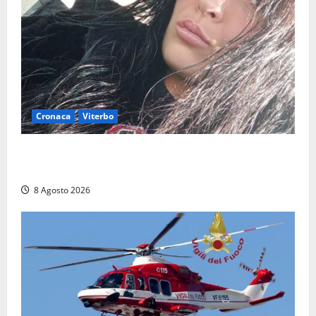
Cronaca
Viterbo
Aveva compiuto 23 anni ieri: Benedetta trovata
morta nell’ex Consorzio agrario
8 Agosto 2026