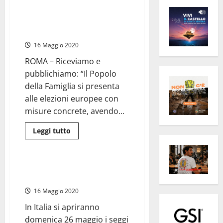
Il Popolo della Famiglia alle
Europee è pronto a raccogliere
la sfida per una società migliore
16 Maggio 2020
ROMA – Riceviamo e
pubblichiamo: “Il Popolo
della Famiglia si presenta
alle elezioni europee con
misure concrete, avendo...
Leggi
Leggi tutto
di
Politica
più
su
Il
Popolo
Guida al voto elezioni europee
della
2019
Famiglia
alle
16 Maggio 2020
Europee
è
In Italia si apriranno
pronto
a
domenica 26 maggio i seggi
raccogliere