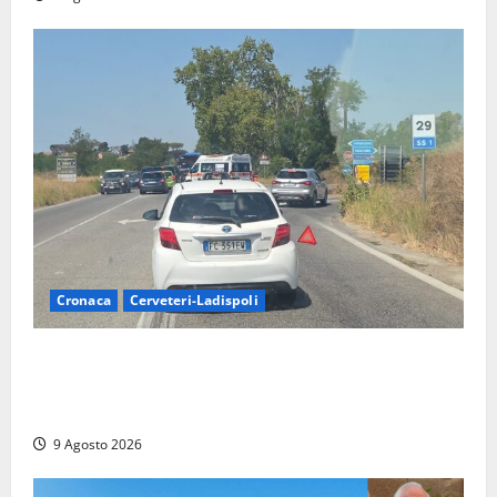
Cronaca
Cerveteri-Ladispoli
Grave incidente sull’Aurelia tra Ladispoli e
Torrimpietra, corsia per Civitavecchia bloccata per
due ore
9 Agosto 2026