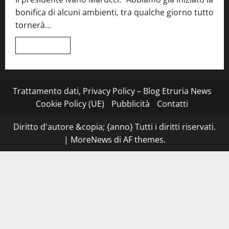
tra
bonifica di alcuni ambienti, tra qualche giorno tutto
Roma
e
tornerà...
il
mare
di
Leggi
Leggi tutto
Civitavecchia
di
più
su
Montefiascone
–
I
Trattamento dati, Privacy Policy – Blog Etruria News
NAS
dei
Cookie Policy (UE)
Pubblicità
Contatti
carabinieri
chiudono
la
Diritto d'autore &copia; {anno} Tutti i diritti riservati.
Cantina
Sociale:
|
MoreNews
di AF themes.
gravi
carenze
igieniche