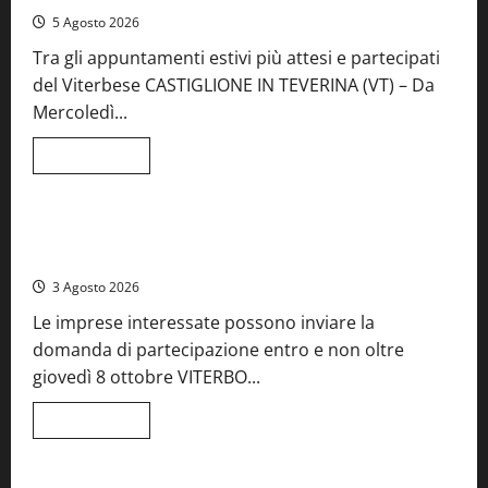
5 Agosto 2026
Tra gli appuntamenti estivi più attesi e partecipati
del Viterbese CASTIGLIONE IN TEVERINA (VT) – Da
Mercoledì...
Leggi
Leggi tutto
di
Food News
più
su
A
Castiglione
Birre Preziose, aperte le iscrizioni al Concorso regionale
in
del Lazio
Teverina
la
3 Agosto 2026
41esima
festa
Le imprese interessate possono inviare la
del
Vino:
domanda di partecipazione entro e non oltre
cantine
aperte,
giovedì 8 ottobre VITERBO...
musica
e
spettacolo
Leggi
Leggi tutto
di
Viterbo
Food News
più
su
Birre