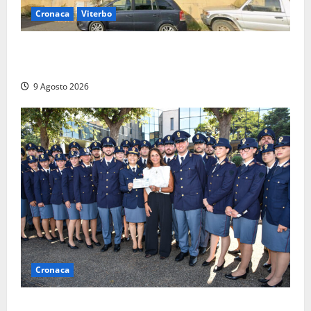
Cronaca
Viterbo
Morte della 23enne Benedetta all’ex consorzio
agrario, fatale il “festino” del compleanno
9 Agosto 2026
Cronaca
I giovani agenti della Polizia donano oltre 3mila