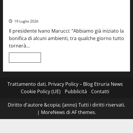
Stecca
x
Montefiascone – I NAS dei carabinieri chiudono la Cantina
Esterina:
Sociale: gravi carenze igieniche
una
serata
19 Luglio 2026
a
quattro
Il presidente Ivano Marucci: “Abbiamo già iniziato la
mani
tra
bonifica di alcuni ambienti, tra qualche giorno tutto
Roma
e
tornerà...
il
mare
di
Leggi
Leggi tutto
Civitavecchia
di
più
su
Montefiascone
–
I
Trattamento dati, Privacy Policy – Blog Etruria News
NAS
dei
Cookie Policy (UE)
Pubblicità
Contatti
carabinieri
chiudono
la
Diritto d'autore &copia; {anno} Tutti i diritti riservati.
Cantina
Sociale:
|
MoreNews
di AF themes.
gravi
carenze
igieniche