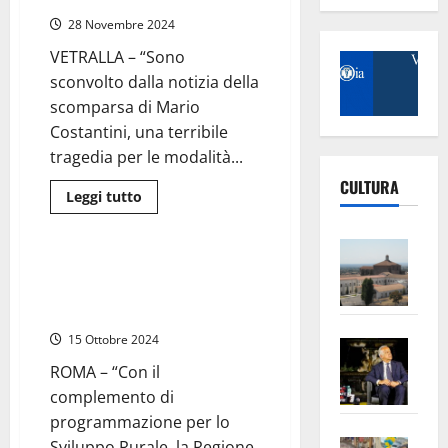
Zelli:
“Traguardo
28 Novembre 2024
storico
per
VETRALLA – “Sono
cittadini
e
sconvolto dalla notizia della
automobilisti”
scomparsa di Mario
Costantini, una terribile
tragedia per le modalità...
CULTURA
Leggi
Leggi tutto
di
Agricoltura
Attualità
più
su
Vite
Vetralla
–
Agricoltura – 35 bandi per gli
–
Morte
agricoltori laziali, 600 milioni
L’Un
di
Mario
da investire entro il 2027
ampl
Costantini,
l’amico
15 Ottobre 2024
Saba
la
(e
consigliere
–
No
ROMA – “Con il
regionale)
Zelli:
Pian
Tax
complemento di
“Mio
apre
Area
grande
programmazione per lo
amico,
Vite
la
sogl
Sviluppo Rurale, la Regione
un