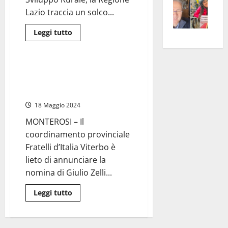
dolore
–
rass
Isee
Lazio traccia un solco...
immenso”
A
atte
a
Leggi
Leggi tutto
Omb
anc
26mi
di
Politica
più
Fest
Cont
euro
su
Fron
Agricoltura
Vald
per
–
Giulio Zelli nominato
e
e
l’an
35
commissario del circolo FdI di
bandi
Gabb
Zang
acca
per
Monterosi
gli
vis
202
agricoltori
18 Maggio 2024
laziali,
a
600
MONTEROSI – Il
vis
milioni
da
coordinamento provinciale
investire
entro
Fratelli d’Italia Viterbo è
il
lieto di annunciare la
2027
nomina di Giulio Zelli...
Leggi
Leggi tutto
di
più
su
Giulio
Zelli