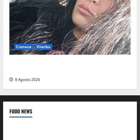
Cronaca
Viterbo
Aveva compiuto 23 anni ieri: Benedetta trovata
morta nell’ex Consorzio agrario
8 Agosto 2026
FOOD NEWS
Food News
Viterbo
A Castiglione in Teverina la 41esima festa del Vino: cantine
aperte, musica e spettacolo