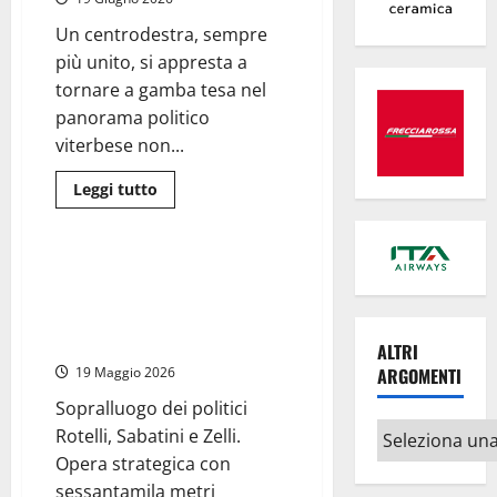
del
doppio
appuntamento
Un centrodestra, sempre
con
più unito, si appresta a
i
vini
tornare a gamba tesa nel
del
territorio
panorama politico
e
le
viterbese non...
sue
specialità
enogastronomiche
Leggi
Leggi tutto
di
Politica
più
su
Viterbo
–
Interporto di Orte: “Bene
Provinciali,
l’avanzamento dei lavori, entro
La
Casa
dicembre 2026 l’attivazione
dei
dell’impianto terminalistico”
Comuni
ALTRI
rivendica
ARGOMENTI
19 Maggio 2026
la
vittoria
del
Sopralluogo dei politici
cdx:
Altri
Rotelli, Sabatini e Zelli.
“Chi
ha
argomenti
Opera strategica con
scelto
altre
sessantamila metri