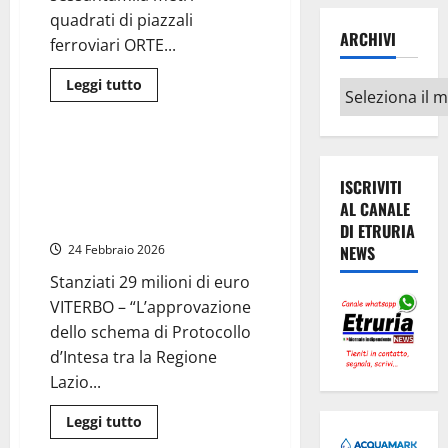
strade
ha
quadrati di piazzali
perso”
ARCHIVI
ferroviari ORTE...
Leggi
Leggi tutto
Archivi
di
Politica
più
su
Interporto
di
Interporto di Orte, Zelli:
Orte:
“Protocollo con la Regione
“Bene
ISCRIVITI
l’avanzamento
Lazio per rilanciare snodo
AL CANALE
dei
centrale”
lavori,
DI ETRURIA
entro
NEWS
24 Febbraio 2026
dicembre
2026
l’attivazione
Stanziati 29 milioni di euro
dell’impianto
VITERBO – “L’approvazione
terminalistico”
dello schema di Protocollo
d’Intesa tra la Regione
Lazio...
Leggi
Leggi tutto
di
Varie