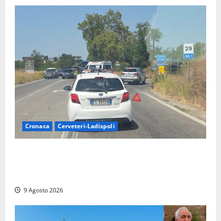
Cronaca
Cerveteri-Ladispoli
Grave incidente sull’Aurelia tra Ladispoli e
Torrimpietra, corsia per Civitavecchia bloccata per
due ore
9 Agosto 2026