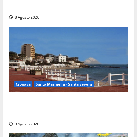
Rieti – Mondiali di Wakeboard 2026, Noa Gualtieri è
campione del mondo Under 14
8 Agosto 2026
Cronaca
Santa Marinella - Santa Severa
Furti delle chiavi di casa nelle auto, l’allarme arriva
anche a Santa Marinella: “Grazie al libretto i ladri
trovano l’indirizzo”
8 Agosto 2026