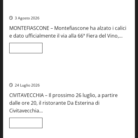
Preziose,
Montefiascone brinda alla sua Fiera del Vino: inaugurazione
aperte
da record per la 66ª edizione
le
iscrizioni
3 Agosto 2026
al
Concorso
MONTEFIASCONE – Montefiascone ha alzato i calici
regionale
del
e dato ufficialmente il via alla 66ª Fiera del Vino,...
Lazio
Leggi
Leggi tutto
di
Food News
più
su
Montefiascone
brinda
Stecca x Esterina: una serata a quattro mani tra Roma e il
alla
mare di Civitavecchia
sua
Fiera
24 Luglio 2026
del
Vino:
CIVITAVECCHIA – Il prossimo 26 luglio, a partire
inaugurazione
da
dalle ore 20, il ristorante Da Esterina di
record
per
Civitavecchia...
la
66ª
edizione
Leggi
Leggi tutto
di
Cronaca
Food News
Viterbo
più
su