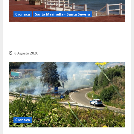
Cronaca
Santa Marinella - Santa Severa
Furti delle chiavi di casa nelle auto, l’allarme arriva
anche a Santa Marinella: “Grazie al libretto i ladri
trovano l’indirizzo”
8 Agosto 2026
Cronaca