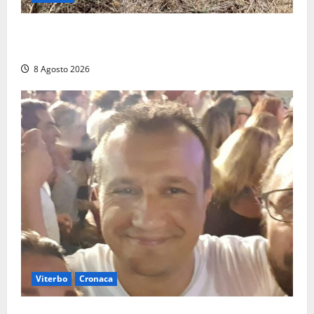
Allarme biciclette a Montalto Marina: «Furti
ovunque, ormai sembra un bike sharing illegale»
8 Agosto 2026
Viterbo
Cronaca