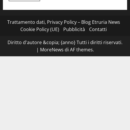
più
su
Montefiascone
–
I
Trattamento dati, Privacy Policy – Blog Etruria News
NAS
dei
Cookie Policy (UE)
Pubblicità
Contatti
carabinieri
chiudono
la
Diritto d'autore &copia; {anno} Tutti i diritti riservati.
Cantina
Sociale:
|
MoreNews
di AF themes.
gravi
carenze
igieniche