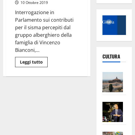
per
10 Ottobre 2019
ristorazione
ed
Interrogazione in
ospitalità
Parlamento sui contributi
per il sisma percepiti dal
gruppo alberghiero della
famiglia di Vincenzo
Bianconi,...
CULTURA
Leggi
Leggi tutto
di
più
Vite
su
Umbria:
–
soldi
del
L’Un
sisma
al
ampl
candidato
Saba
la
Governatore.
Lega:
–
No
“presi
quasi
Pian
Tax
8
milioni
apre
Area
di
Vite
la
euro
sogl