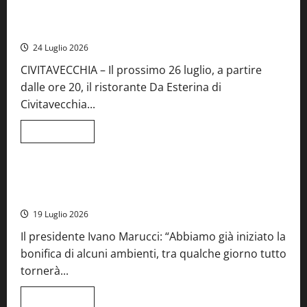
Montefiascone
brinda
Stecca x Esterina: una serata a quattro mani tra Roma e il
alla
mare di Civitavecchia
sua
Fiera
24 Luglio 2026
del
Vino:
CIVITAVECCHIA – Il prossimo 26 luglio, a partire
inaugurazione
da
dalle ore 20, il ristorante Da Esterina di
record
per
Civitavecchia...
la
66ª
edizione
Leggi
Leggi tutto
di
Cronaca
Food News
Viterbo
più
su
Stecca
x
Montefiascone – I NAS dei carabinieri chiudono la Cantina
Esterina:
Sociale: gravi carenze igieniche
una
serata
19 Luglio 2026
a
quattro
Il presidente Ivano Marucci: “Abbiamo già iniziato la
mani
tra
bonifica di alcuni ambienti, tra qualche giorno tutto
Roma
e
tornerà...
il
mare
di
Leggi
Leggi tutto
Civitavecchia
di