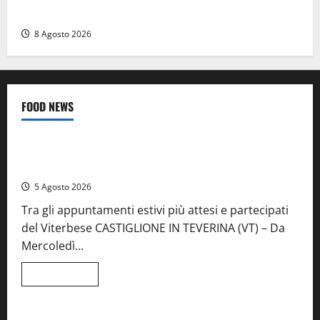
monta le luminarie per la festa
8 Agosto 2026
FOOD NEWS
Food News
Viterbo
A Castiglione in Teverina la 41esima festa del Vino: cantine
aperte, musica e spettacolo
5 Agosto 2026
Tra gli appuntamenti estivi più attesi e partecipati
del Viterbese CASTIGLIONE IN TEVERINA (VT) – Da
Mercoledì...
Leggi
Leggi tutto
di
Food News
più
su
A