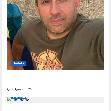
Umbria
Torreorsina dà l’ultimo saluto a Federico Romualdi,
l’autista che frenò per salvare i suoi passeggeri
8 Agosto 2026
Cronaca
Calanna – Elettricista muore folgorato mentre