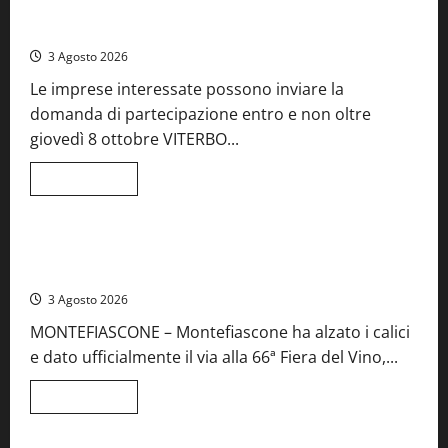
Castiglione
Birre Preziose, aperte le iscrizioni al Concorso regionale
in
del Lazio
Teverina
la
3 Agosto 2026
41esima
festa
Le imprese interessate possono inviare la
del
Vino:
domanda di partecipazione entro e non oltre
cantine
aperte,
giovedì 8 ottobre VITERBO...
musica
e
spettacolo
Leggi
Leggi tutto
di
Viterbo
Food News
più
su
Birre
Preziose,
Montefiascone brinda alla sua Fiera del Vino: inaugurazione
aperte
da record per la 66ª edizione
le
iscrizioni
3 Agosto 2026
al
Concorso
MONTEFIASCONE – Montefiascone ha alzato i calici
regionale
del
e dato ufficialmente il via alla 66ª Fiera del Vino,...
Lazio
Leggi
Leggi tutto
di
Food News
più
su