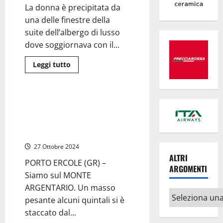
anche
La donna è precipitata da
a
Viterbo
una delle finestre della
suite dell’albergo di lusso
dove soggiornava con il...
Leggi
Leggi tutto
di
Cronaca
più
su
Turista
romana
Porto Ercole (Gr) – Piogge
cade
causano frana e un sasso
dalla
finestra
gigantesco piomba sul terrazzo
di
dell’Hotel Pellicano
un
hotel
27 Ottobre 2024
a
Rapallo
ALTRI
e
PORTO ERCOLE (GR) –
ARGOMENTI
muore
Siamo sul MONTE
ARGENTARIO. Un masso
Altri
pesante alcuni quintali si è
argomenti
staccato dal...