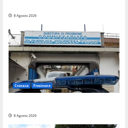
Brutto incidente stradale per Alessio Fiorillo:
Viterbo si stringe al suo “ciuffo”
8 Agosto 2026
Cronaca
Frosinone
Auto sospetta fermata a Fiuggi: la polizia trova un
coltello, cocaina e hashish. Quattro nei guai
8 Agosto 2026