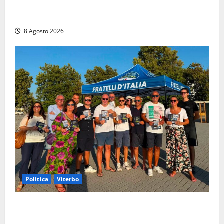
agonia: il giovane carabiniere di Fontana Liri vittima
di un incidente in moto
8 Agosto 2026
Politica
Viterbo
Grande partecipazione ai gazebo di Fratelli d’Italia a
Montalto e Tarquinia