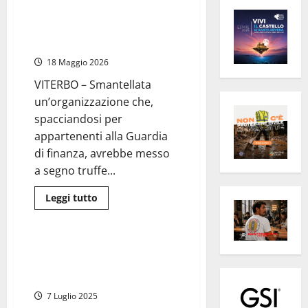
Falsi finanzieri truffano hotel in
tutta Italia: perquisizioni anche
a Viterbo
18 Maggio 2026
VITERBO – Smantellata
un’organizzazione che,
spacciandosi per
appartenenti alla Guardia
di finanza, avrebbe messo
a segno truffe...
Leggi
Leggi tutto
di
Cronaca
più
su
Falsi
finanzieri
Turista romana cade dalla
truffano
finestra di un hotel a Rapallo e
hotel
in
muore
tutta
Italia:
7 Luglio 2025
perquisizioni