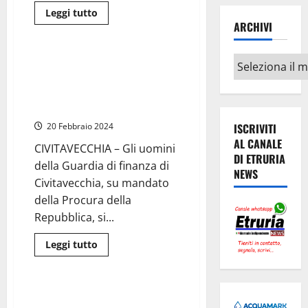
Leggi
Leggi tutto
di
ARCHIVI
Civitavecchia
più
su
Porto
Archivi
Ercole
Civitavecchia – Fiamme Gialle
(Gr)
negli uffici Suap del Comune,
–
Piogge
acquisiti documenti sul
causano
ristorante e hotel Esterina
frana
e
ISCRIVITI
20 Febbraio 2024
un
sasso
AL CANALE
gigantesco
CIVITAVECCHIA – Gli uomini
piomba
DI ETRURIA
della Guardia di finanza di
sul
NEWS
terrazzo
Civitavecchia, su mandato
dell’Hotel
Pellicano
della Procura della
Repubblica, si...
Leggi
Leggi tutto
di
Attualità
più
su
Civitavecchia
–
Viterbo – Camera di
Fiamme