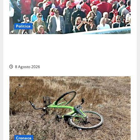
Politica
“Cgil volta le spalle a La Russa e Sberna” a
Marcinelle, Meloni: “Gesto vergognoso”. Landini
replica: “Falso”
8 Agosto 2026
Cronaca