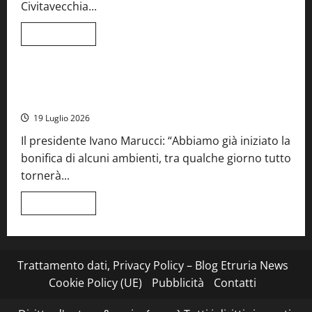
per
Civitavecchia...
la
66ª
edizione
Leggi
Leggi tutto
di
Cronaca
Food News
Viterbo
più
su
Stecca
x
Montefiascone – I NAS dei carabinieri chiudono la Cantina
Esterina:
Sociale: gravi carenze igieniche
una
serata
19 Luglio 2026
a
quattro
Il presidente Ivano Marucci: “Abbiamo già iniziato la
mani
tra
bonifica di alcuni ambienti, tra qualche giorno tutto
Roma
e
tornerà...
il
mare
di
Leggi
Leggi tutto
Civitavecchia
di
più
su
Montefiascone
–
I
Trattamento dati, Privacy Policy – Blog Etruria News
NAS
dei
Cookie Policy (UE)
Pubblicità
Contatti
carabinieri
chiudono
la