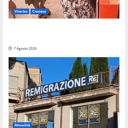
Viterbo
Cronaca
Svaligiano una farmacia a Viterbo davanti alle
telecamere, poi commettono altri furti a Orte: è
caccia a due donne
7 Agosto 2026
Attualità