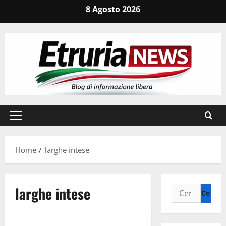
Vai
8 Agosto 2026
al
contenuto
Menu
principale
Home
larghe intese
larghe intese
Ricerca
per:
Politica