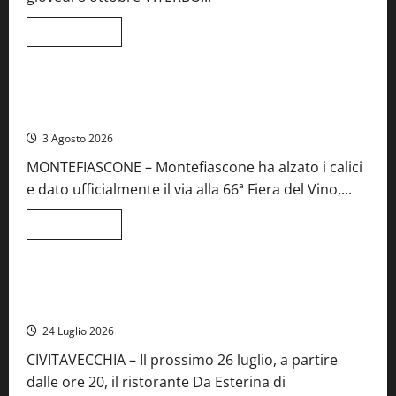
musica
e
spettacolo
Leggi
Leggi tutto
di
Viterbo
Food News
più
su
Birre
Preziose,
Montefiascone brinda alla sua Fiera del Vino: inaugurazione
aperte
da record per la 66ª edizione
le
iscrizioni
3 Agosto 2026
al
Concorso
MONTEFIASCONE – Montefiascone ha alzato i calici
regionale
del
e dato ufficialmente il via alla 66ª Fiera del Vino,...
Lazio
Leggi
Leggi tutto
di
Food News
più
su
Montefiascone
brinda
Stecca x Esterina: una serata a quattro mani tra Roma e il
alla
mare di Civitavecchia
sua
Fiera
24 Luglio 2026
del
Vino:
CIVITAVECCHIA – Il prossimo 26 luglio, a partire
inaugurazione
da
dalle ore 20, il ristorante Da Esterina di
record