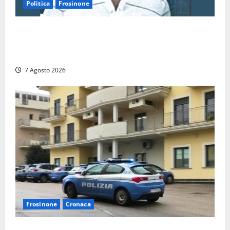
Politica
Frosinone
Verso le elezioni di Frosinone, il Polo Civico si
allarga ancora: ufficiale l’ingresso di Giorgio
Ceccarelli dopo Emanuela Turri
7 Agosto 2026
Frosinone
Cronaca