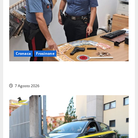
Cronaca
Frosinone
Assalto armato al Conad di Ceccano: lo schianto in
camper e l’arresto lampo a Frosinone
7 Agosto 2026