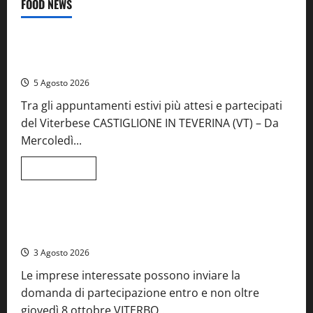
FOOD NEWS
Food News
Viterbo
A Castiglione in Teverina la 41esima festa del Vino: cantine
aperte, musica e spettacolo
5 Agosto 2026
Tra gli appuntamenti estivi più attesi e partecipati
del Viterbese CASTIGLIONE IN TEVERINA (VT) – Da
Mercoledì...
Leggi
Leggi tutto
di
Food News
più
su
A
Castiglione
Birre Preziose, aperte le iscrizioni al Concorso regionale
in
del Lazio
Teverina
la
3 Agosto 2026
41esima
festa
Le imprese interessate possono inviare la
del
Vino:
domanda di partecipazione entro e non oltre
cantine
aperte,
giovedì 8 ottobre VITERBO...