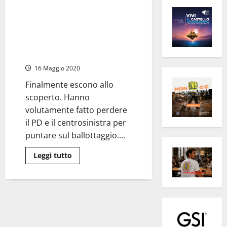
#Tarquinia2019 – Moscherini
annuncia l’accordo con
Conversini: “Con me
vicesindaco o presidente del
consiglio”
16 Maggio 2020
Finalmente escono allo
scoperto. Hanno
volutamente fatto perdere
il PD e il centrosinistra per
puntare sul ballottaggio....
Leggi
Leggi tutto
di
più
su
#Tarquinia2019
–
Moscherini
annuncia
l’accordo
con
Conversini: