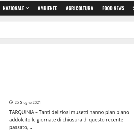
NAZIONALE
AMBIENTE
AGRICOLTURA
FOOD NEWS
Tarquinia – Piani degli Alpaca fenomeno social di portata
mondiale
25 Giugno 2021
TARQUINIA – Tanti deliziosi musetti hanno pian piano
addolcito le giornate di chiusura di questo recente
passato,...