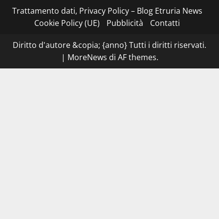
–
I
Trattamento dati, Privacy Policy – Blog Etruria News
NAS
dei
Cookie Policy (UE)
Pubblicità
Contatti
carabinieri
chiudono
la
Diritto d'autore &copia; {anno} Tutti i diritti riservati.
Cantina
Sociale:
|
MoreNews
di AF themes.
gravi
carenze
igieniche