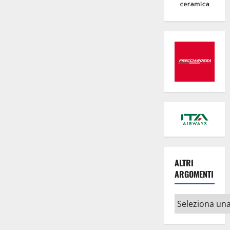
di
Landolfi
ALTRI
ARGOMENTI
Altri
argomenti