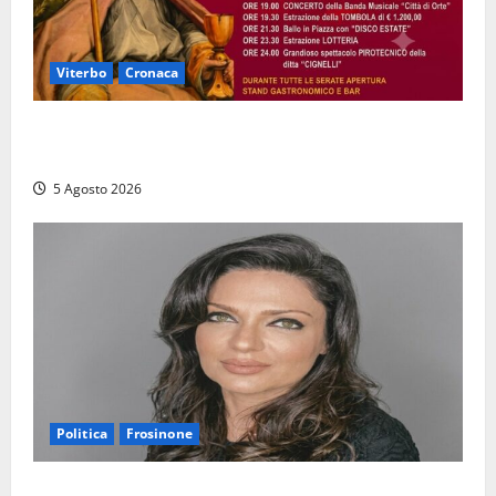
Viterbo
Cronaca
Vetriolo – Festeggiamenti di San Donato, il paese in
festa: ecco il ricco programma
5 Agosto 2026
Politica
Frosinone
Frosinone – Polo Civico, colpaccio in vista delle