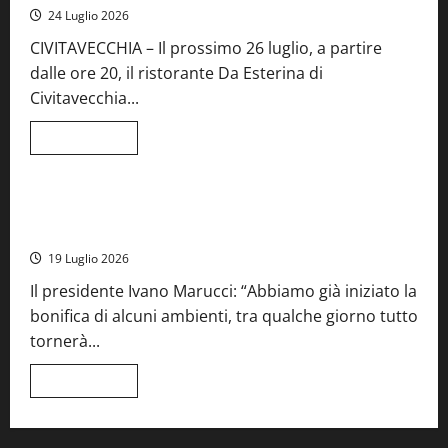
Fiera
24 Luglio 2026
del
Vino:
CIVITAVECCHIA – Il prossimo 26 luglio, a partire
inaugurazione
da
dalle ore 20, il ristorante Da Esterina di
record
per
Civitavecchia...
la
66ª
edizione
Leggi
Leggi tutto
di
Cronaca
Food News
Viterbo
più
su
Stecca
x
Montefiascone – I NAS dei carabinieri chiudono la Cantina
Esterina:
Sociale: gravi carenze igieniche
una
serata
19 Luglio 2026
a
quattro
Il presidente Ivano Marucci: “Abbiamo già iniziato la
mani
tra
bonifica di alcuni ambienti, tra qualche giorno tutto
Roma
e
tornerà...
il
mare
di
Leggi
Leggi tutto
Civitavecchia
di
più
su
Montefiascone