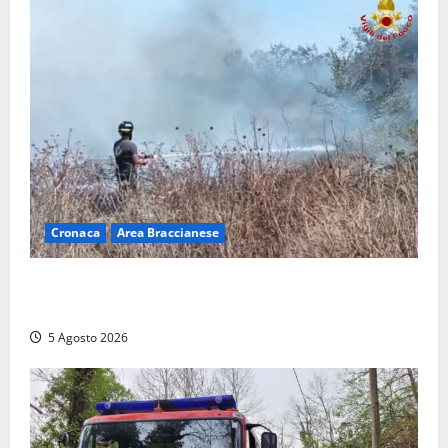
Cronaca
Area Braccianese
Vasto incendio ad Anguillara, fiamme vicino alle
abitazioni: mobilitati i Vigili del fuoco
5 Agosto 2026