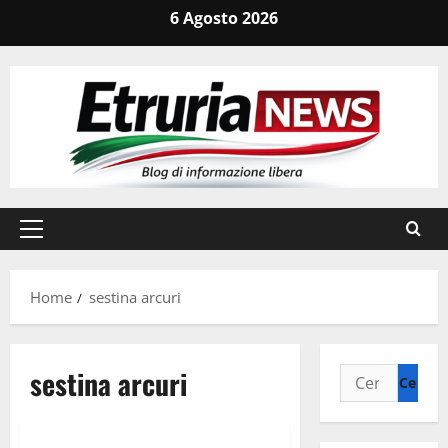
Vai
6 Agosto 2026
al
contenuto
Menu
principale
Home
sestina arcuri
sestina arcuri
Ricerca
per:
Cronaca