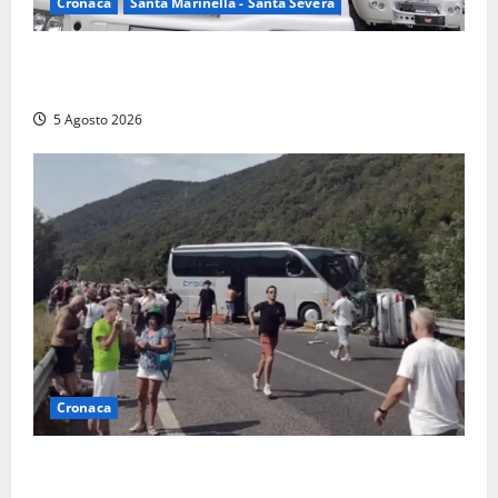
Cronaca
Santa Marinella - Santa Severa
Santa Marinella – Fiamme alla Quartaccia, scattano i
soccorsi: intervento dei Vigili del fuoco
5 Agosto 2026
Cronaca
Incidente Terni-Rieti, deceduto questa mattina un
altro turista che si trovava sul Pullman, la moglie