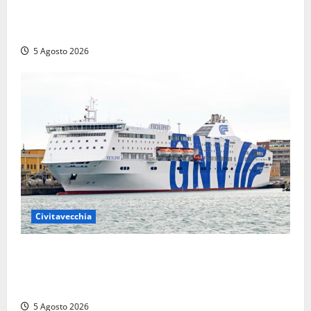
prossime Comunali: entra la dottoressa Emanuela
Turri
5 Agosto 2026
Civitavecchia
Civitavecchia – Da GNV nuova tratta di traghetti per
l’Algeria, a bordo: cucina halal e sala dedicata alla
preghiera
5 Agosto 2026