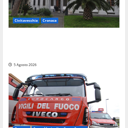
Civitavecchia
Cronaca
Fratelli d’Italia Civitavecchia: “Precedente
gravissimo. Sindaco e Presidente del Consiglio
calpestano diritti dell’opposizione. Piena solidarietà
a Frascarelli”
5 Agosto 2026