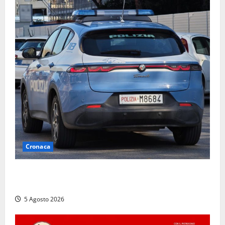
Cronaca
Civitavecchia, intrusione notturna nella nuova sede
della Asl Roma 4: uffici messi a soqquadro
5 Agosto 2026