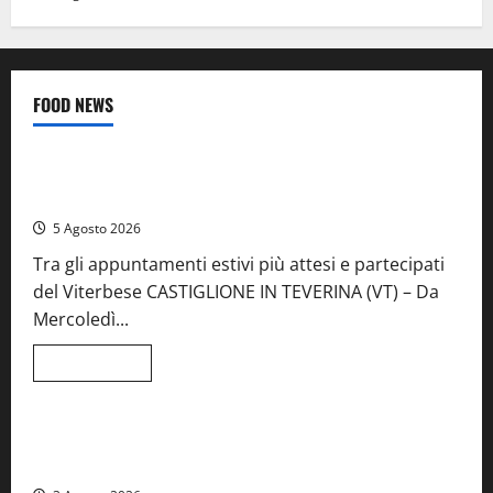
FOOD NEWS
Food News
Viterbo
A Castiglione in Teverina la 41esima festa del Vino: cantine
aperte, musica e spettacolo
5 Agosto 2026
Tra gli appuntamenti estivi più attesi e partecipati
del Viterbese CASTIGLIONE IN TEVERINA (VT) – Da
Mercoledì...
Leggi
Leggi tutto
di
Food News
più
su
A
Castiglione
Birre Preziose, aperte le iscrizioni al Concorso regionale
in
del Lazio
Teverina
la