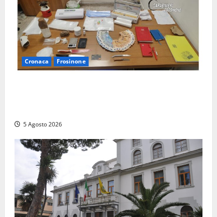
Cronaca
Frosinone
(FOTO) Frosinone, il ‘fiume del crack’: conquistato
sul Cosa il fortino della droga, 4 arresti…
multietnici
5 Agosto 2026