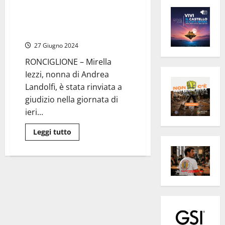
Ronciglione – Omicidio Sestina
Arcuri, rinviata a giudizio la
nonna di Landolfi
27 Giugno 2024
RONCIGLIONE – Mirella
Iezzi, nonna di Andrea
Landolfi, è stata rinviata a
giudizio nella giornata di
ieri...
Leggi
Leggi tutto
di
più
su
Ronciglione
–
Omicidio
Sestina
Arcuri,
rinviata
a
giudizio
la
nonna