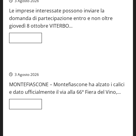
3 Agosto 2026
41esima
festa
Le imprese interessate possono inviare la
del
Vino:
domanda di partecipazione entro e non oltre
cantine
aperte,
giovedì 8 ottobre VITERBO...
musica
e
spettacolo
Leggi
Leggi tutto
di
Viterbo
Food News
più
su
Birre
Preziose,
Montefiascone brinda alla sua Fiera del Vino: inaugurazione
aperte
da record per la 66ª edizione
le
iscrizioni
3 Agosto 2026
al
Concorso
MONTEFIASCONE – Montefiascone ha alzato i calici
regionale
del
e dato ufficialmente il via alla 66ª Fiera del Vino,...
Lazio
Leggi
Leggi tutto
di
Food News
più
su
Montefiascone
brinda
Stecca x Esterina: una serata a quattro mani tra Roma e il
alla
mare di Civitavecchia
sua