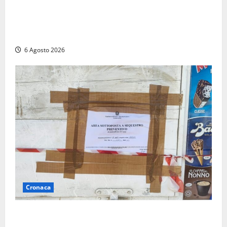
Nucleare: il Parlamento amplia il perimetro delle
attività di Sogin. Dopo il reattore RTS-1 del Cisam
anche il covertitore Euracos di Pavia
6 Agosto 2026
Cronaca
Tarquinia – Sant’Agostino, il Comune chiude un
chiosco dello stabilimento “La Scogliera”