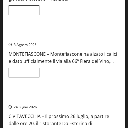
musica
e
spettacolo
Leggi
Leggi tutto
di
Viterbo
Food News
più
su
Birre
Preziose,
Montefiascone brinda alla sua Fiera del Vino: inaugurazione
aperte
da record per la 66ª edizione
le
iscrizioni
3 Agosto 2026
al
Concorso
MONTEFIASCONE – Montefiascone ha alzato i calici
regionale
del
e dato ufficialmente il via alla 66ª Fiera del Vino,...
Lazio
Leggi
Leggi tutto
di
Food News
più
su
Montefiascone
brinda
Stecca x Esterina: una serata a quattro mani tra Roma e il
alla
mare di Civitavecchia
sua
Fiera
24 Luglio 2026
del
Vino:
CIVITAVECCHIA – Il prossimo 26 luglio, a partire
inaugurazione
da
dalle ore 20, il ristorante Da Esterina di
record