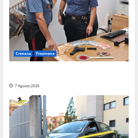
Cronaca
Frosinone
Assalto armato al Conad di Ceccano: lo schianto in
camper e l’arresto lampo a Frosinone
7 Agosto 2026