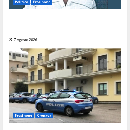
Politica
Frosinone
Verso le elezioni di Frosinone, il Polo Civico si
allarga ancora: ufficiale l’ingresso di Giorgio
Ceccarelli dopo Emanuela Turri
7 Agosto 2026
Frosinone
Cronaca