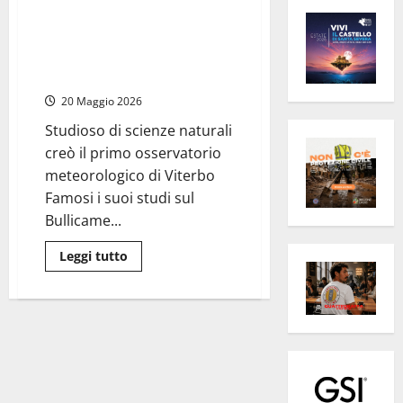
Villa San Giovanni in Tuscia
accoglie i resti di monsignor
Medichini, fu prelato di
Benedetto XV
20 Maggio 2026
Studioso di scienze naturali
creò il primo osservatorio
meteorologico di Viterbo
Famosi i suoi studi sul
Bullicame...
Leggi
Leggi tutto
di
più
su
Villa
San
Giovanni
in
Tuscia
accoglie
i
resti