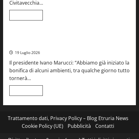
per
Civitavecchia...
la
66ª
edizione
Leggi
Leggi tutto
di
Cronaca
Food News
Viterbo
più
su
Stecca
x
Montefiascone – I NAS dei carabinieri chiudono la Cantina
Esterina:
Sociale: gravi carenze igieniche
una
serata
19 Luglio 2026
a
quattro
Il presidente Ivano Marucci: “Abbiamo già iniziato la
mani
tra
bonifica di alcuni ambienti, tra qualche giorno tutto
Roma
e
tornerà...
il
mare
di
Leggi
Leggi tutto
Civitavecchia
di
più
su
Montefiascone
–
I
Trattamento dati, Privacy Policy – Blog Etruria News
NAS
dei
Cookie Policy (UE)
Pubblicità
Contatti
carabinieri
chiudono
la