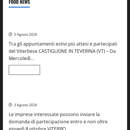
FOOD NEWS
Food News
Viterbo
A Castiglione in Teverina la 41esima festa del Vino: cantine
aperte, musica e spettacolo
5 Agosto 2026
Tra gli appuntamenti estivi più attesi e partecipati
del Viterbese CASTIGLIONE IN TEVERINA (VT) – Da
Mercoledì...
Leggi
Leggi tutto
di
Food News
più
su
A
Castiglione
Birre Preziose, aperte le iscrizioni al Concorso regionale
in
del Lazio
Teverina
la
3 Agosto 2026
41esima
festa
Le imprese interessate possono inviare la
del
Vino:
domanda di partecipazione entro e non oltre
cantine
aperte,
giovedì 8 ottobre VITERBO...