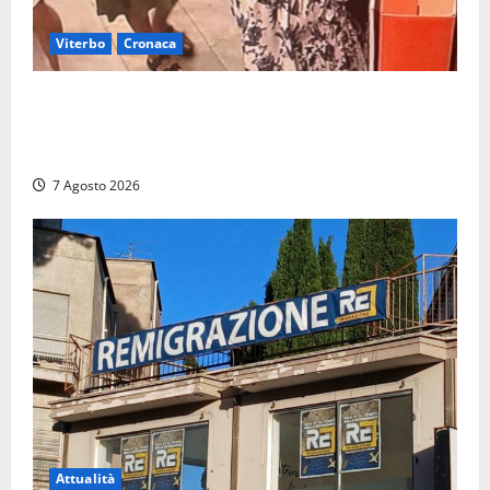
Viterbo
Cronaca
Svaligiano una farmacia a Viterbo davanti alle
telecamere, poi commettono altri furti a Orte: è
caccia a due donne
7 Agosto 2026
Attualità