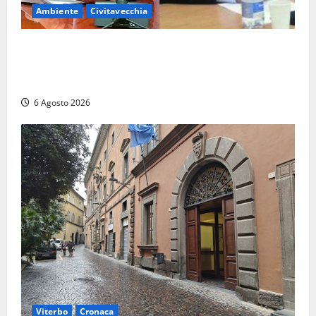
Ambiente
Civitavecchia
Civitavecchia – Fosso Crepacuore, la Regione Lazio
chiude la Conferenza di Servizi: sì al rinnovo
dell’Autorizzazione Integrata Ambientale
6 Agosto 2026
Viterbo
Cronaca