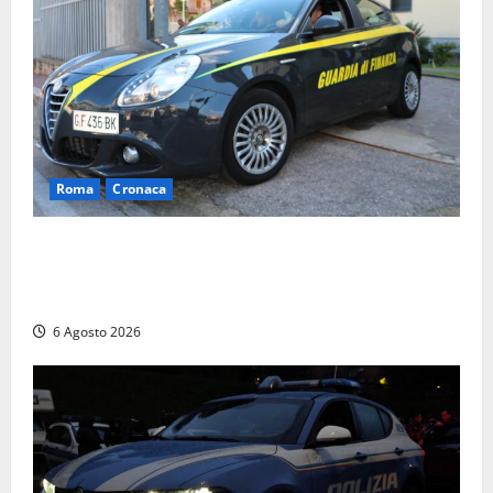
Roma
Cronaca
Roma – Tor Sapienza, fermato pusher con crack e
cocaina durante un controllo della Guardia di
Finanza
6 Agosto 2026