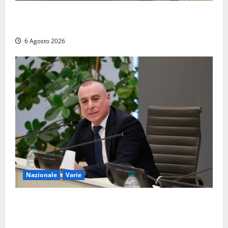
Santa Rosa 2026, sarà Alex Britti ad aprire il
Viterbo Big Festival con un concerto gratuito
6 Agosto 2026
Nazionale
Varie
Nucleare: il Parlamento amplia il perimetro delle
attività di Sogin. Dopo il reattore RTS-1 del Cisam
anche il covertitore Euracos di Pavia