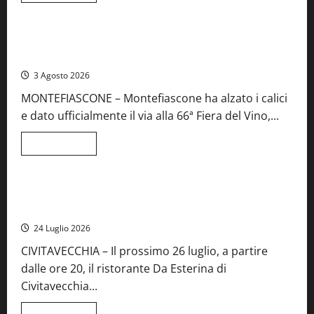
Viterbo
Food News
più
su
Birre
Preziose,
Montefiascone brinda alla sua Fiera del Vino: inaugurazione
aperte
da record per la 66ª edizione
le
iscrizioni
3 Agosto 2026
al
Concorso
MONTEFIASCONE – Montefiascone ha alzato i calici
regionale
del
e dato ufficialmente il via alla 66ª Fiera del Vino,...
Lazio
Leggi
Leggi tutto
di
Food News
più
su
Montefiascone
brinda
Stecca x Esterina: una serata a quattro mani tra Roma e il
alla
mare di Civitavecchia
sua
Fiera
24 Luglio 2026
del
Vino:
CIVITAVECCHIA – Il prossimo 26 luglio, a partire
inaugurazione
da
dalle ore 20, il ristorante Da Esterina di
record
per
Civitavecchia...
la
66ª
edizione
Leggi
Leggi tutto