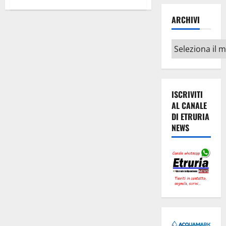
su
Viterbo
ARCHIVI
–
“La
tombola
ci
Archivi
ari
c’è”,
tutti
in
strada
a
giocare
ISCRIVITI
per
AL CANALE
beneficenza
DI ETRURIA
NEWS