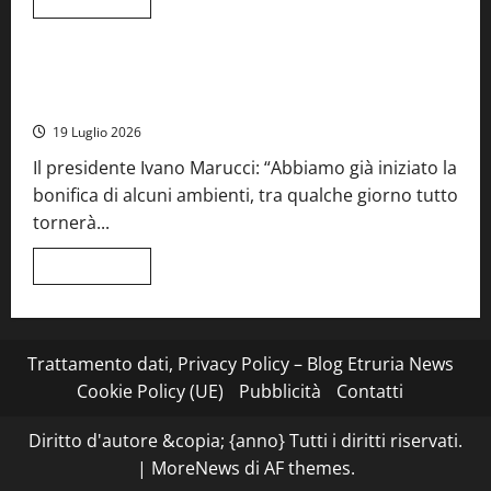
di
Cronaca
Food News
Viterbo
più
su
Stecca
x
Montefiascone – I NAS dei carabinieri chiudono la Cantina
Esterina:
Sociale: gravi carenze igieniche
una
serata
19 Luglio 2026
a
quattro
Il presidente Ivano Marucci: “Abbiamo già iniziato la
mani
tra
bonifica di alcuni ambienti, tra qualche giorno tutto
Roma
e
tornerà...
il
mare
di
Leggi
Leggi tutto
Civitavecchia
di
più
su
Montefiascone
–
I
Trattamento dati, Privacy Policy – Blog Etruria News
NAS
dei
Cookie Policy (UE)
Pubblicità
Contatti
carabinieri
chiudono
la
Diritto d'autore &copia; {anno} Tutti i diritti riservati.
Cantina
Sociale:
|
MoreNews
di AF themes.
gravi