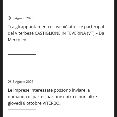
A Castiglione in Teverina la 41esima festa del Vino: cantine
aperte, musica e spettacolo
5 Agosto 2026
Tra gli appuntamenti estivi più attesi e partecipati
del Viterbese CASTIGLIONE IN TEVERINA (VT) – Da
Mercoledì...
Leggi
Leggi tutto
di
Food News
più
su
A
Castiglione
Birre Preziose, aperte le iscrizioni al Concorso regionale
in
del Lazio
Teverina
la
3 Agosto 2026
41esima
festa
Le imprese interessate possono inviare la
del
Vino:
domanda di partecipazione entro e non oltre
cantine
aperte,
giovedì 8 ottobre VITERBO...
musica
e
spettacolo
Leggi
Leggi tutto
di