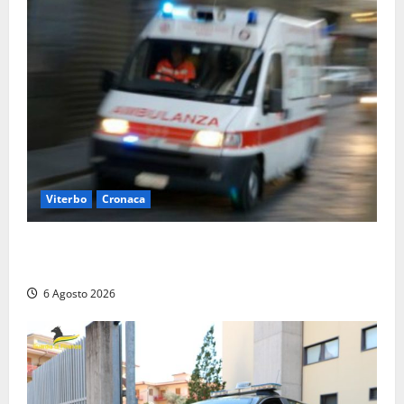
Viterbo
Cronaca
Viterbo, cade dal camion della raccolta rifiuti:
operatore trasportato in ospedale
6 Agosto 2026