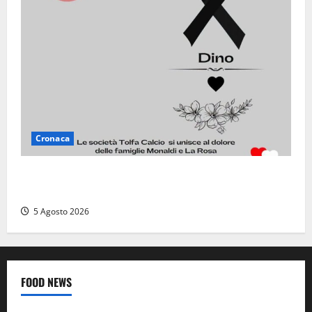
Cronaca
Il Tolfa Calcio saluta Romolo Monaldi: scompare una
figura simbolo del club
5 Agosto 2026
FOOD NEWS
Food News
Viterbo