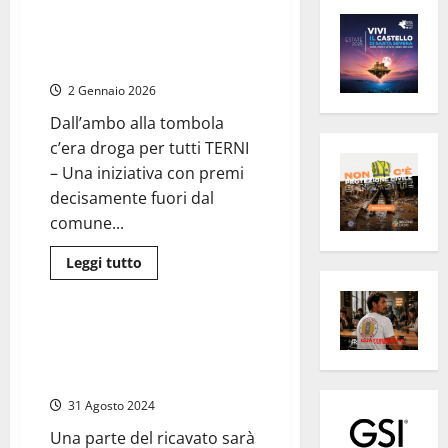
A Terni sventata la
“ketotombola”: droga come
premi, arrestato un 38enne
2 Gennaio 2026
Dall’ambo alla tombola
c’era droga per tutti TERNI
– Una iniziativa con premi
decisamente fuori dal
comune...
Leggi
Leggi tutto
di
Attualità
più
su
A
Terni
Viterbo – Dopo decenni torna la
sventata
Tombola di Santa Rosa in piazza,
la
“ketotombola”:
2.500 cartelle già pronte
droga
come
31 Agosto 2024
premi,
arrestato
Una parte del ricavato sarà
un