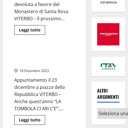
38enne
devoluta a favore del
Monastero di Santa Rosa
VITERBO – Il prossimo...
Leggi
Leggi tutto
di
Cronaca
più
su
Viterbo
–
Viterbo – “La tombola ci ari c’è”,
Dopo
tutti in strada a giocare per
decenni
torna
beneficenza
la
Tombola
18 Dicembre 2023
di
Santa
Appuntamento il 23
Rosa
in
dicembre a piazza della
piazza,
ALTRI
2.500
Repubblica VITERBO –
ARGOMENTI
cartelle
Anche quest’anno “LA
già
pronte
TOMBOLA CI ARI C’E’”,...
Altri
argomenti
Leggi
Leggi tutto
di
più