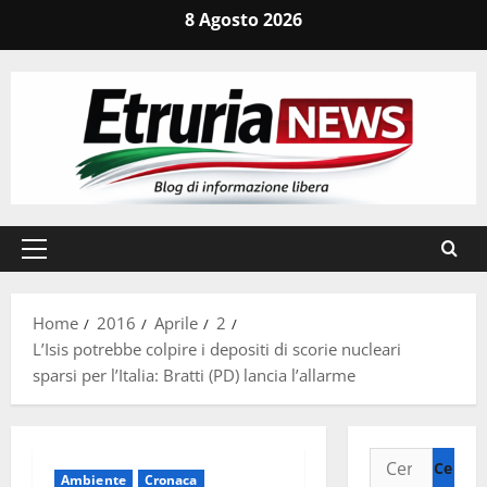
Vai
8 Agosto 2026
al
contenuto
Menu
principale
Home
2016
Aprile
2
L’Isis potrebbe colpire i depositi di scorie nucleari
sparsi per l’Italia: Bratti (PD) lancia l’allarme
Ricerca
Ambiente
Cronaca