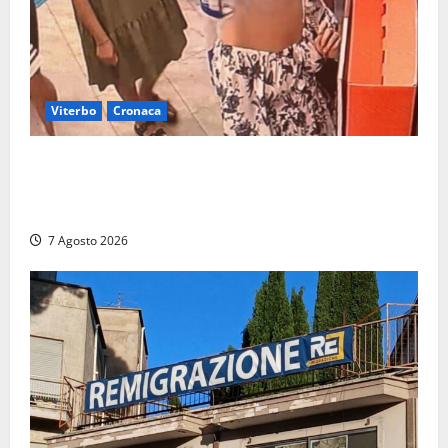
Viterbo
Cronaca
Svaligiano una farmacia a Viterbo davanti alle
telecamere, poi commettono altri furti a Orte: è
caccia a due donne
7 Agosto 2026