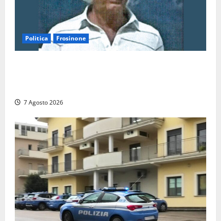
Politica
Frosinone
Verso le elezioni di Frosinone, il Polo Civico si
allarga ancora: ufficiale l’ingresso di Giorgio
Ceccarelli dopo Emanuela Turri
7 Agosto 2026