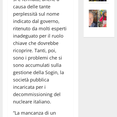
apre
Area
causa delle tante
Vite
la
sogl
perplessità sul nome
–
rass
Isee
indicato dal governo,
A
atte
a
ritenuto da molti esperti
Omb
anc
26mi
inadeguato per il ruolo
Fest
Cont
euro
chiave che dovrebbe
Fron
Vald
per
ricoprire. Tanti, poi,
e
e
l’an
Gabb
Zang
acca
sono i problemi che si
vis
202
sono accumulati sulla
a
gestione della Sogin, la
vis
società pubblica
incaricata per i
decommissioning del
nucleare italiano.
“La mancanza di un