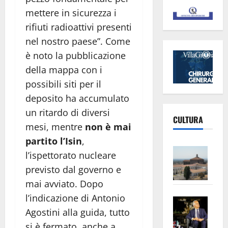
mettere in sicurezza i
rifiuti radioattivi presenti
nel nostro paese”. Come
è noto la pubblicazione
della mappa con i
possibili siti per il
deposito ha accumulato
un ritardo di diversi
CULTURA
mesi, mentre
non è mai
partito l’Isin
,
Vite
l’ispettorato nucleare
–
previsto dal governo e
L’Un
mai avviato. Dopo
ampl
l’indicazione di Antonio
Saba
la
Agostini alla guida, tutto
–
No
Pian
Tax
si è fermato, anche a