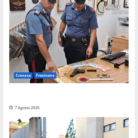
Cronaca
Frosinone
Assalto armato al Conad di Ceccano: lo schianto in
camper e l’arresto lampo a Frosinone
7 Agosto 2026