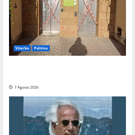
Viterbo
Politica
Ascensori chiusi durante la Fiera del Vino a
Montefiascone: volano stracci tra Manzi, Paolini e De
Santis “in diretta” social
7 Agosto 2026