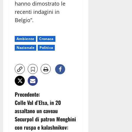
hanno dimostrato le
recenti indagini in
Belgio”.
Ambiente
Cronaca
Nazionale
Politica
N
Precedente:
Colle Val d’Elsa, in 20
a
assaltano un caveau
v
Securpol di patron Menghini
con ruspa e kalashnikov: