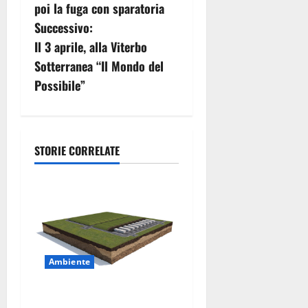
i
poi la fuga con sparatoria
g
Successivo:
Il 3 aprile, alla Viterbo
a
Sotterranea “Il Mondo del
z
Possibile”
i
o
STORIE CORRELATE
n
e
a
r
Ambiente
t
DEPOSITO NAZIONALE E