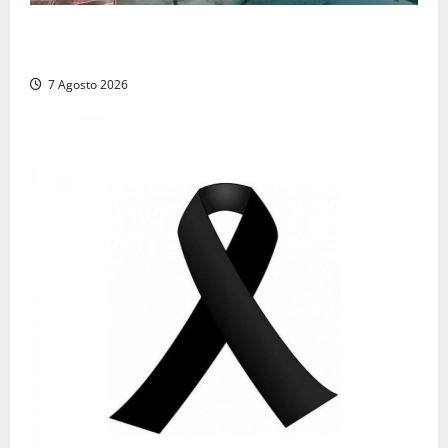
Comune di Civitavecchia sulle Terme della
Ficoncella: prosegue l’interlocuzione con la ASL RM4
7 Agosto 2026