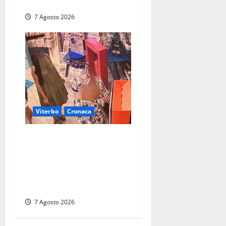
Arpa Lazio fa chiarezza
7 Agosto 2026
Viterbo
Cronaca
Svaligiano una farmacia a
Viterbo davanti alle
telecamere, poi commettono
altri furti a Orte: è caccia a
due donne
7 Agosto 2026