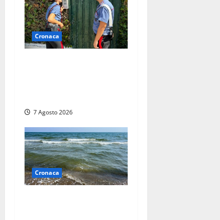
Cronaca
Aggredisce il padre con un
coltello perché non gli dà i
soldi, arrestato a Fregene
ragazzo di 26 anni
7 Agosto 2026
Cronaca
Montalto Marina, schiuma e
acqua colorata in mare: