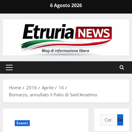
Vai
6 Agosto 2026
al
contenuto
Menu
principale
Home
2016
Aprile
16
Bomarzo, annullato il Palio di Sant’Anselmo
Ricerca
Eventi
per: