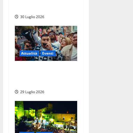
festival più atteso
dell’estate nel Lazio
30 Luglio 2026
Attualità
Eventi
Viterbo – Weekend delle
Stelle, a Piazza del Comune
si balla con Banfy
29 Luglio 2026