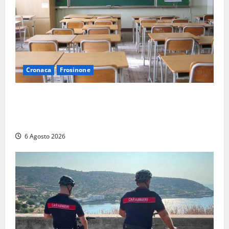
Cronaca
Frosinone
Frosinone, presunte molestie al liceo su una
minorenne: il Gip dice no all’archiviazione, il prof
nega
6 Agosto 2026