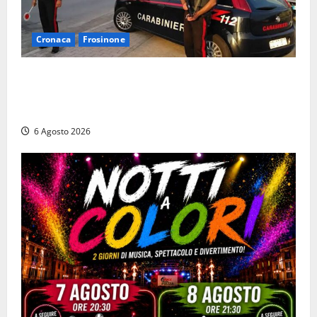
Cronaca
Frosinone
Ceccano – Rapina al Conad: minaccia il cassiere con
la pistola e fugge in camper con il bottino, arresto
lampo
6 Agosto 2026