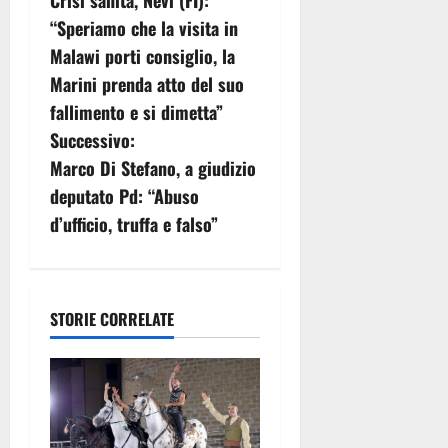
Crisi sanità, Nevi (FI):
a
“Speriamo che la visita in
v
Malawi porti consiglio, la
Marini prenda atto del suo
i
fallimento e si dimetta”
g
Successivo:
Marco Di Stefano, a giudizio
a
deputato Pd: “Abuso
z
d’ufficio, truffa e falso”
i
o
STORIE CORRELATE
n
e
a