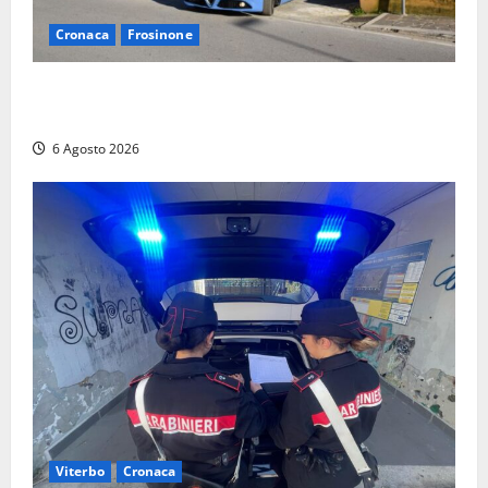
Cronaca
Frosinone
Frosinone, ruba cibo dal magazzino in cui lavora:
dipendente incastrato e denunciato
6 Agosto 2026
Viterbo
Cronaca