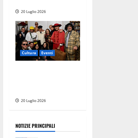
adrenalina sabato 25 luglio
20 Luglio 2026
Cultura
Eventi
Viterbo – Torna la
Compagnia del Foro, gli
avvocati viterbesi portano
in scena “La bella Galiana”
20 Luglio 2026
NOTIZIE PRINCIPALI