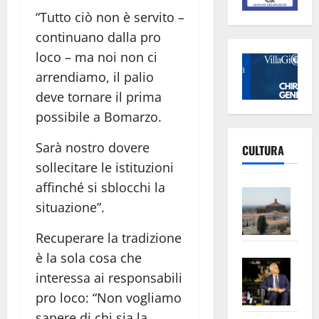
“Tutto ciò non è servito –
continuano dalla pro
loco – ma noi non ci
arrendiamo, il palio
deve tornare il prima
possibile a Bomarzo.
Sarà nostro dovere
CULTURA
sollecitare le istituzioni
affinché si sblocchi la
Vite
situazione”.
–
L’Un
Recuperare la tradizione
ampl
è la sola cosa che
Saba
la
interessa ai responsabili
–
No
pro loco: “Non vogliamo
Pian
Tax
apre
Area
sapere di chi sia la