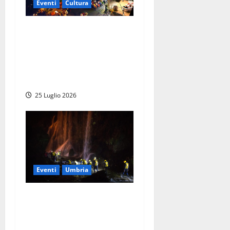
Eventi
Cultura
Ombre Festival, fine
settimana con Pietro
Grasso, Federico Palmaroli,
Gennaro Sangiuliano e
Filippo Roma
25 Luglio 2026
Eventi
Umbria
“River Adventure Notturno”
con Rafting Marmore: la
Cascata si illumina di