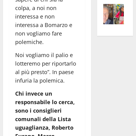
Vite
la
sogl
colpa, a noi non
–
rass
Isee
interessa e non
A
atte
a
interessa a Bomarzo e
Omb
anc
26mi
non vogliamo fare
Fest
Cont
euro
polemiche.
Fron
Vald
per
e
e
l’an
Noi vogliamo il palio e
Gabb
Zang
acca
lotteremo per riportarlo
vis
202
al più presto”. In paese
a
infuria la polemica.
vis
Chi invece un
responsabile lo cerca,
sono i consiglieri
comunali della Lista
uguaglianza, Roberto