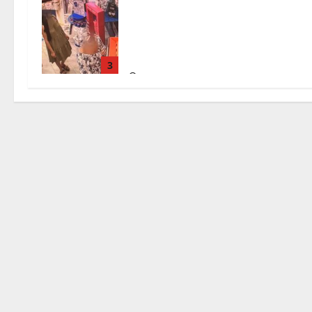
Svaligiano una farmacia a Viterbo
davanti alle telecamere, poi
commettono altri furti a Orte: è
caccia a due donne
3
7 Agosto 2026