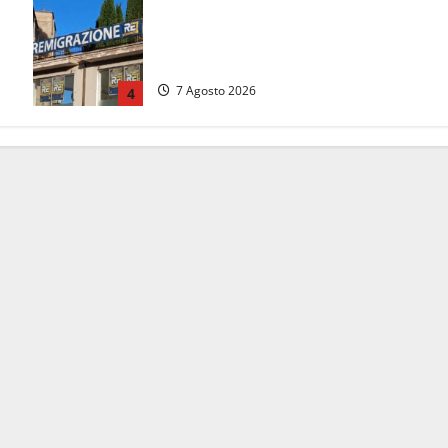
Viterbo – Diffida per la sindaca
Frontini: “La scritta Remigrazione è
ancora al suo posto”
7 Agosto 2026
4