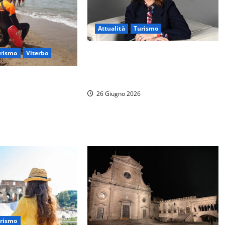
Attualità
Turismo
Alessandra Priante lascia la
rismo
Viterbo
presidenza di Enit, l’annuncio in
 Serene 2026”: al
una lettera al Ministro Mazzi
ia e Santa Severa la
26 Giugno 2026
 infermieri per la
rismo