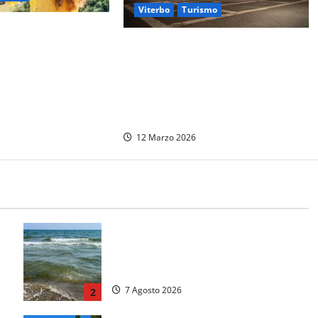
Viterbo
Turismo
 milioni di italiani
Da Arezzo a Monteriggioni, la
“caro-voli” e
lezione di “Assassin’s Creed”:
ali
perché il Medioevo di Viterbo
aspetta ancora il suo grande
risveglio
12 Marzo 2026
Montalto Marina, schiuma e acqua
colorata in mare: Arpa Lazio fa
chiarezza
7 Agosto 2026
2