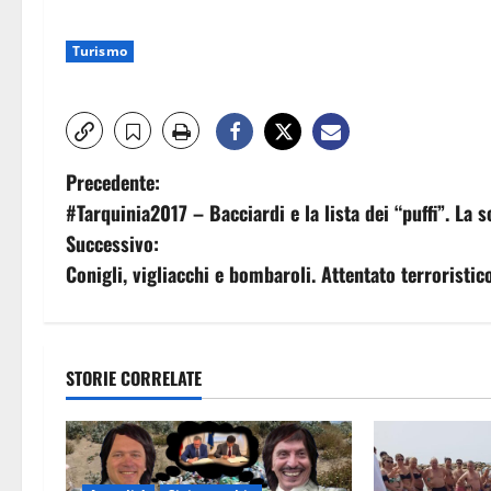
Turismo
N
Precedente:
#Tarquinia2017 – Bacciardi e la lista dei “puffi”. La 
a
Successivo:
v
Conigli, vigliacchi e bombaroli. Attentato terroristic
i
g
STORIE CORRELATE
a
z