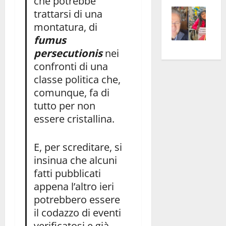
che potrebbe
Vite
la
sogl
trattarsi di una
–
rass
Isee
montatura, di
A
atte
a
fumus
Omb
anc
26mi
persecutionis
nei
Fest
Cont
euro
confronti di una
Fron
Vald
per
classe politica che,
e
e
l’an
comunque, fa di
Gabb
Zang
acca
tutto per non
vis
202
essere cristallina.
a
vis
E, per screditare, si
insinua che alcuni
fatti pubblicati
appena l’altro ieri
potrebbero essere
il codazzo di eventi
verificatosi e già