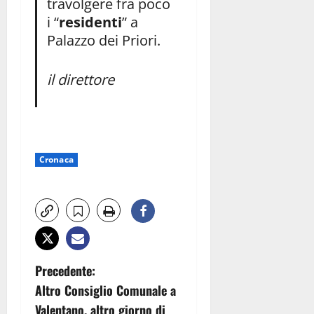
travolgere fra poco
i “
residenti
” a
Palazzo dei Priori.
il direttore
Cronaca
N
Precedente:
Altro Consiglio Comunale a
a
Valentano, altro giorno di