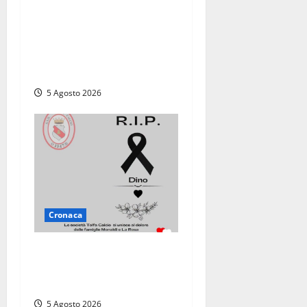
“Acrobazie
Enogastronomiche”, a San
Martino al Cimino tre giorni
tra sapori, memoria e
tradizioni
5 Agosto 2026
Cronaca
Il Tolfa Calcio saluta
Romolo Monaldi: scompare
una figura simbolo del club
5 Agosto 2026