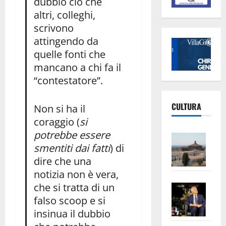
dubbio ciò che
altri, colleghi,
scrivono
attingendo da
quelle fonti che
mancano a chi fa il
“contestatore”.
CULTURA
Non si ha il
coraggio (
si
potrebbe essere
Vite
smentiti dai fatti
) di
–
dire che una
L’Un
notizia non è vera,
ampl
Saba
che si tratta di un
la
–
No
falso scoop e si
Pian
Tax
insinua il dubbio
apre
Area