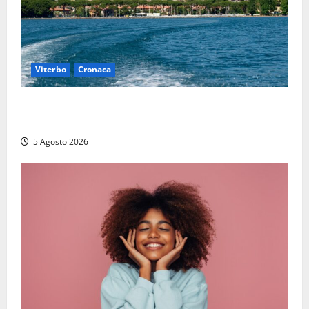
Viterbo
Cronaca
Paura sul lago di Bolsena, turista tedesca scompare
per due ore: ritrovata sana e salva
5 Agosto 2026