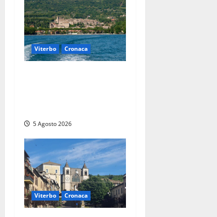
Viterbo
Cronaca
Paura sul lago di Bolsena,
turista tedesca scompare
per due ore: ritrovata sana e
salva
5 Agosto 2026
Viterbo
Cronaca