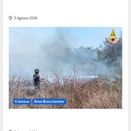
Frosinone – TAV e nuovo aeroporto: la ‘ricetta’ di
Quadrini per il rilancio della Ciociaria
5 Agosto 2026
Cronaca
Area Braccianese
Vasto incendio ad Anguillara, fiamme vicino alle
abitazioni: mobilitati i Vigili del fuoco