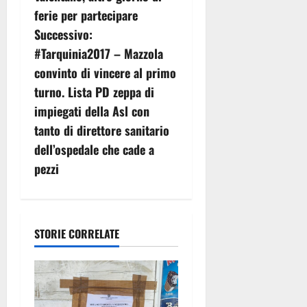
v
ferie per partecipare
Successivo:
i
#Tarquinia2017 – Mazzola
g
convinto di vincere al primo
turno. Lista PD zeppa di
a
impiegati della Asl con
z
tanto di direttore sanitario
dell’ospedale che cade a
i
pezzi
o
n
STORIE CORRELATE
e
a
r