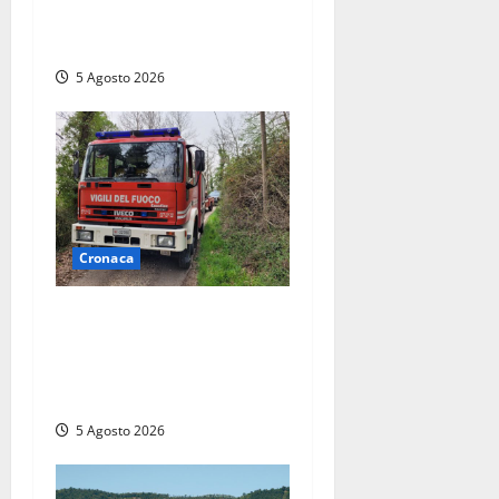
alle abitazioni: mobilitati i
Vigili del fuoco
5 Agosto 2026
Cronaca
Penna in Teverina –
Incendio di sterpaglie arriva
fino alla provinciale: traffico
bloccato verso Orte
5 Agosto 2026