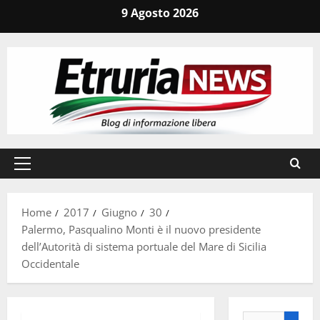
Vai
9 Agosto 2026
al
contenuto
Menu
principale
Home
2017
Giugno
30
Palermo, Pasqualino Monti è il nuovo presidente
dell’Autorità di sistema portuale del Mare di Sicilia
Occidentale
Ricerca