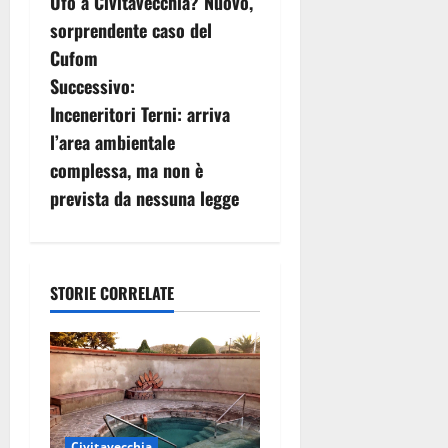
Ufo a Civitavecchia? Nuovo,
a
sorprendente caso del
v
Cufom
Successivo:
i
Inceneritori Terni: arriva
g
l’area ambientale
complessa, ma non è
a
prevista da nessuna legge
z
i
STORIE CORRELATE
o
n
e
a
Civitavecchia