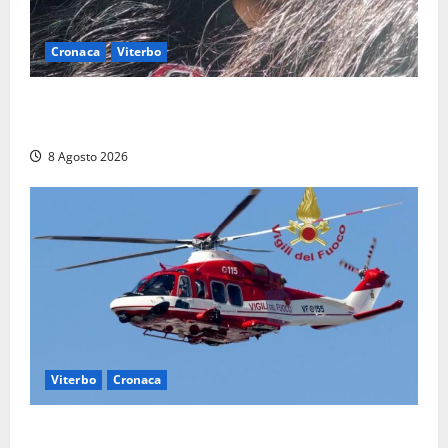
Cronaca
Viterbo
Aveva compiuto 23 anni ieri: Benedetta trovata
morta nell’ex Consorzio agrario
8 Agosto 2026
Viterbo
Cronaca
Scattano le ricerche per un piccolo elicottero