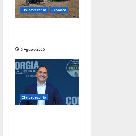
Civitavecchia
Cronaca
Civitavecchia – Vasto
incendio al Sasso, maxi
mobilitazione di soccorsi
6 Agosto 2026
Civitavecchia
Civitavecchia – Fosso
Crepacuore, Grasso (FdI): “Il
Comune sapeva del parere
favorevole al rinnovo