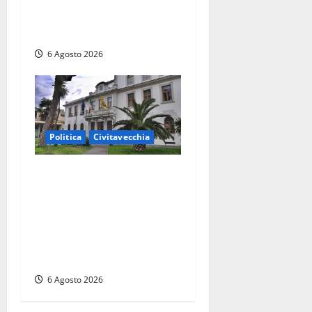
dell’AIA e non ha informato
il Consiglio”
6 Agosto 2026
Politica
Civitavecchia
Civitavecchia – Fratelli
d’Italia sulle Terme
Imperiali: “Piendibene e
Cangani spieghino perché
stanno bloccando
un’occasione storica”
6 Agosto 2026