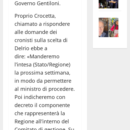
Governo Gentiloni.
Pian
Tax
apre
Area
Proprio Crocetta,
Vite
la
sogl
chiamato a rispondere
–
rass
Isee
alle domande dei
A
atte
a
cronisti sulla scelta di
Omb
anc
26mi
Delrio ebbe a
Fest
Cont
euro
Fron
Vald
dire: «Manderemo
per
e
e
l’an
l’intesa (Stato/Regione)
Gabb
Zang
acca
la prossima settimana,
vis
202
in modo da permettere
a
al ministro di procedere.
vis
Poi indicheremo con
decreto il componente
che rappresenterà la
Regione all’interno del
Comitato di gestione. Su