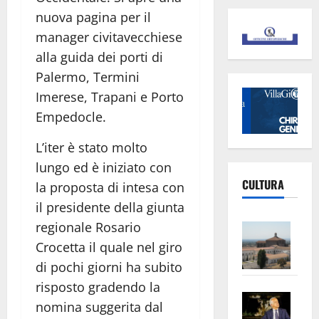
nuova pagina per il
manager civitavecchiese
alla guida dei porti di
Palermo, Termini
Imerese, Trapani e Porto
Empedocle.
L’iter è stato molto
lungo ed è iniziato con
CULTURA
la proposta di intesa con
il presidente della giunta
Vite
regionale Rosario
–
Crocetta il quale nel giro
L’Un
di pochi giorni ha subito
ampl
risposto gradendo la
Saba
la
nomina suggerita dal
–
No