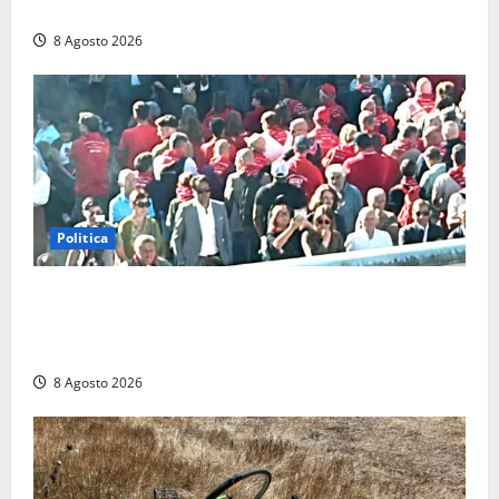
precipitato a Sutri: era un falso allarme
8 Agosto 2026
Politica
“Cgil volta le spalle a La Russa e Sberna” a
Marcinelle, Meloni: “Gesto vergognoso”. Landini
replica: “Falso”
8 Agosto 2026