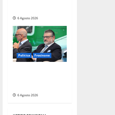
avvenuto prima nella storia
della Repubblica”
6 Agosto 2026
Politica
Frosinone
Frosinone – TAV e nuovo
aeroporto: la ‘ricetta’ di
Quadrini per il rilancio della
Ciociaria
6 Agosto 2026