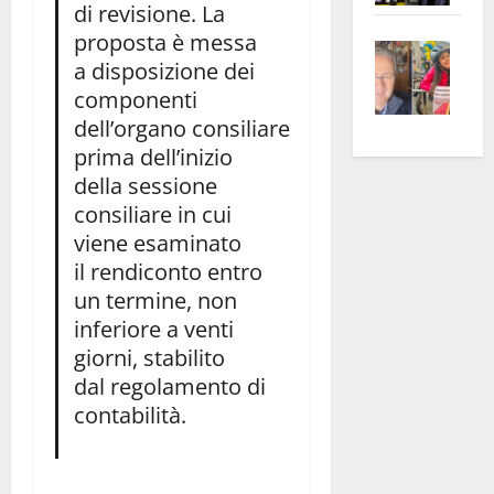
di revisione. La
apre
Area
proposta è messa
Vite
la
sogl
a disposizione dei
–
rass
Isee
componenti
A
atte
a
dell’organo consiliare
Omb
anc
26mi
prima dell’inizio
Fest
Cont
euro
della sessione
Fron
Vald
per
consiliare in cui
e
e
l’an
viene esaminato
Gabb
Zang
acca
il rendiconto entro
vis
202
a
un termine, non
vis
inferiore a venti
giorni, stabilito
dal regolamento di
contabilità.