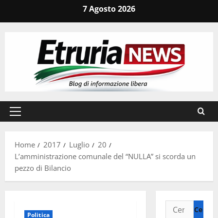
Vai
7 Agosto 2026
al
contenuto
Menu
principale
Home
2017
Luglio
20
L’amministrazione comunale del “NULLA” si scorda un
pezzo di Bilancio
Ricerca
Politica