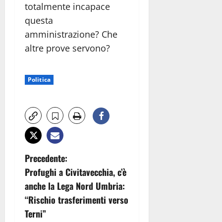
totalmente incapace
questa
amministrazione? Che
altre prove servono?
Politica
N
Precedente:
Profughi a Civitavecchia, c’è
a
anche la Lega Nord Umbria:
v
“Rischio trasferimenti verso
Terni”