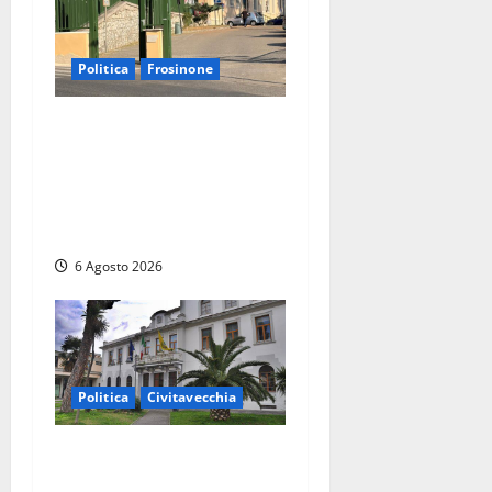
Politica
Frosinone
Ceccano, Sanità: la Regione
e il centrodestra ‘firmano’ il
decreto per la Casa della
Comunità e rivendicano la
vittoria politica
6 Agosto 2026
Politica
Civitavecchia
Civitavecchia – Fratelli
d’Italia sulle Terme