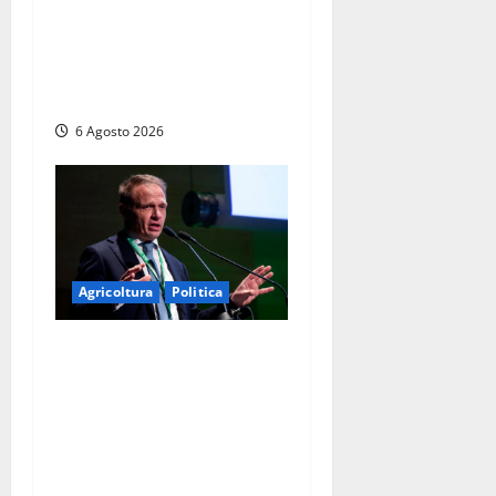
Imperiali: “Piendibene e
Cangani spieghino perché
stanno bloccando
un’occasione storica”
6 Agosto 2026
Agricoltura
Politica
Agricoltura, con
Coltivaitalia 1 miliardo di
euro in più per gli
agricoltori italiani.
Lollobrigida:
“Finanziamento mai