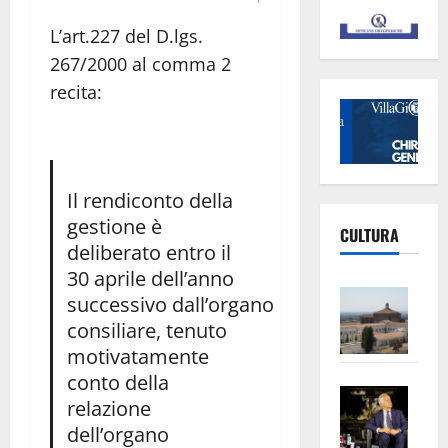
L’art.227 del D.lgs.
267/2000 al comma 2
recita:
Il rendiconto della
gestione è
CULTURA
deliberato entro il
30 aprile dell’anno
Vite
successivo dall’organo
–
consiliare, tenuto
L’Un
motivatamente
ampl
conto della
Saba
la
relazione
–
No
dell’organo
Pian
Tax